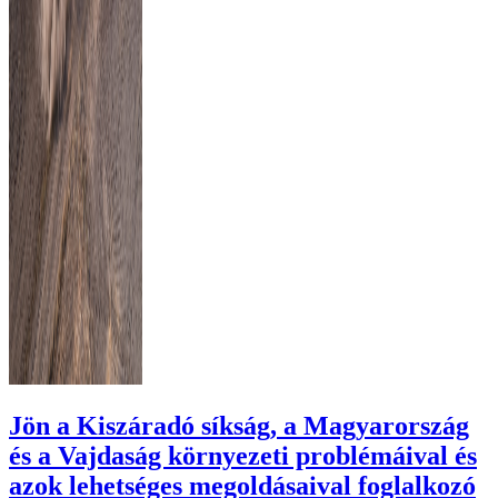
Jön a Kiszáradó síkság, a Magyarország
és a Vajdaság környezeti problémáival és
azok lehetséges megoldásaival foglalkozó