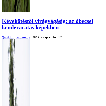
Kévekötéstől virágvágásig: az óbecsei
kenderaratás képekben
Qubit.hu
tudomány
2019. szeptember 17.