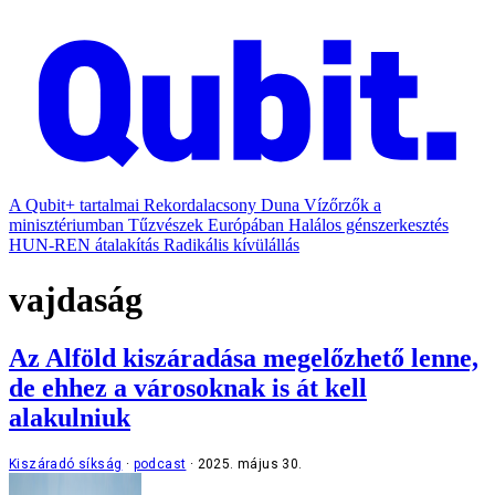
A Qubit+ tartalmai
Rekordalacsony Duna
Vízőrzők a
minisztériumban
Tűzvészek Európában
Halálos génszerkesztés
HUN-REN átalakítás
Radikális kívülállás
vajdaság
Az Alföld kiszáradása megelőzhető lenne,
de ehhez a városoknak is át kell
alakulniuk
Kiszáradó síkság
podcast
2025. május 30.