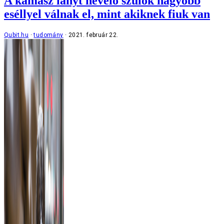
A kamasz lányt nevelő szülők nagyobb
eséllyel válnak el, mint akiknek fiuk van
Qubit.hu
tudomány
2021. február 22.