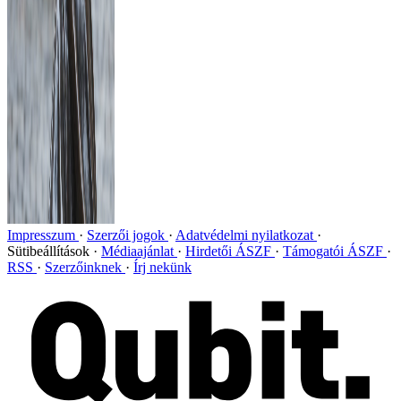
Impresszum
Szerzői jogok
Adatvédelmi nyilatkozat
Sütibeállítások
Médiaajánlat
Hirdetői ÁSZF
Támogatói ÁSZF
RSS
Szerzőinknek
Írj nekünk