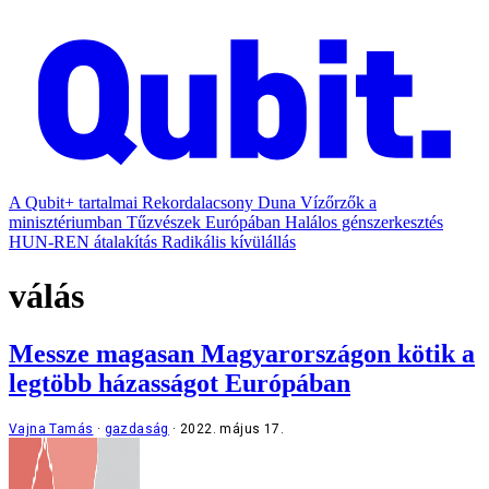
A Qubit+ tartalmai
Rekordalacsony Duna
Vízőrzők a
minisztériumban
Tűzvészek Európában
Halálos génszerkesztés
HUN-REN átalakítás
Radikális kívülállás
válás
Messze magasan Magyarországon kötik a
legtöbb házasságot Európában
Vajna Tamás
gazdaság
2022. május 17.