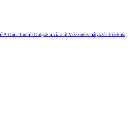
vő
A Duna föntről
Dolgok a víz alól
Vízszintszabályozás
Jó iskola