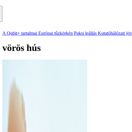
A Qubit+ tartalmai
Európai tűzkörkép
Paksi leállás
Kutatóhálózati jö
vörös hús