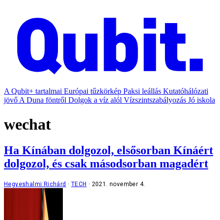
A Qubit+ tartalmai
Európai tűzkörkép
Paksi leállás
Kutatóhálózati
jövő
A Duna föntről
Dolgok a víz alól
Vízszintszabályozás
Jó iskola
wechat
Ha Kínában dolgozol, elsősorban Kínáért
dolgozol, és csak másodsorban magadért
Hegyeshalmi Richárd
TECH
2021. november 4.