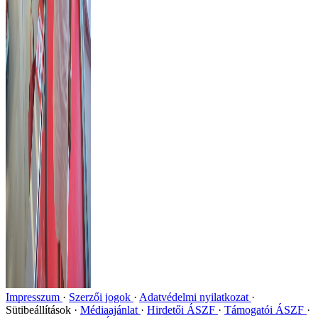
Impresszum
Szerzői jogok
Adatvédelmi nyilatkozat
Sütibeállítások
Médiaajánlat
Hirdetői ÁSZF
Támogatói ÁSZF