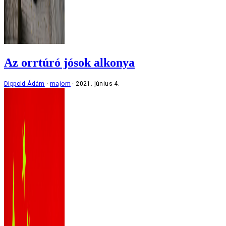
Az orrtúró jósok alkonya
Dippold Ádám
majom
2021. június 4.