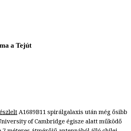
 ma a Tejút
szlelt
A1689B11 spirálgalaxis után még ősibb
 University of Cambridge égisze alatt működő
 7 méteres átmérőjű antennából álló chilei