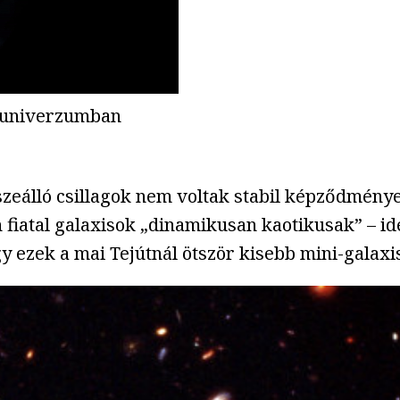
i univerzumban
szeálló csillagok nem voltak stabil képződménye
en fiatal galaxisok „dinamikusan kaotikusak” – i
gy ezek a mai Tejútnál ötször kisebb mini-gala