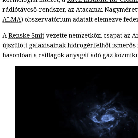
rádiótávcső-rendszer, az Atacamai Nagyméretű
ALMA
) obszervatórium adatait elemezve fedezt
A
Renske Smit
vezette nemzetközi csapat az Am
újszülött galaxisainak hidrogénfelhői ismerős 
hasonlóan a csillagok anyagát adó gáz kozmik