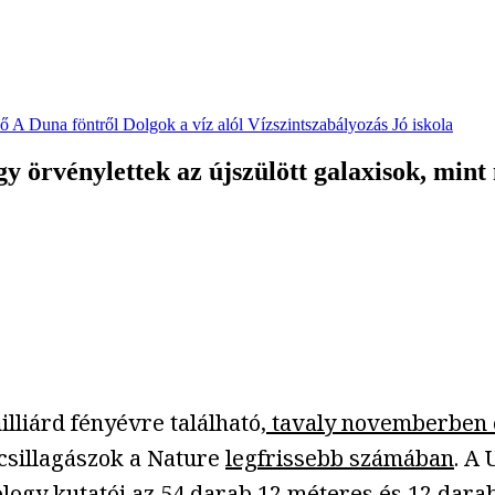
vő
A Duna föntről
Dolgok a víz alól
Vízszintszabályozás
Jó iskola
y örvénylettek az újszülött galaxisok, mint
illiárd fényévre található,
tavaly novemberben é
sillagászok a Nature
legfrissebb számában
. A
ology
kutatói az 54 darab 12 méteres és 12 darab