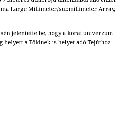
ama Large Millimeter/submillimeter Array,
sén jelentette be, hogy a korai univerzum
 helyett a Földnek is helyet adó Tejúthoz