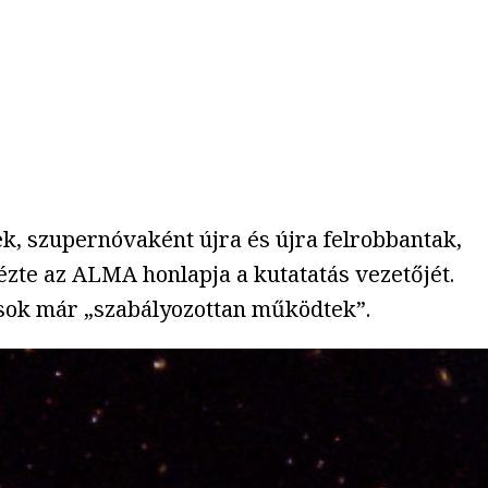
k, szupernóvaként újra és újra felrobbantak,
dézte az ALMA honlapja a kutatatás vezetőjét.
xisok már „szabályozottan működtek”.