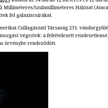
 Milliméteres/Szubmilliméteres Hálózat (Atac
ek fel galaxiscsírákat.
erikai Csillagászati Társaság 231. vándorgyűlé
mozgást végeztek: a feltételezett rendezetlenség
us örvénybe rendeződött.