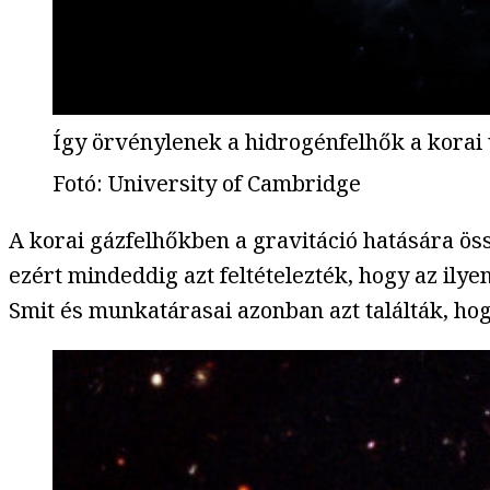
Így örvénylenek a hidrogénfelhők a kora
Fotó
:
University of Cambridge
A korai gázfelhőkben a gravitáció hatására ös
ezért mindeddig azt feltételezték, hogy az ily
Smit és munkatárasai azonban azt találták, ho