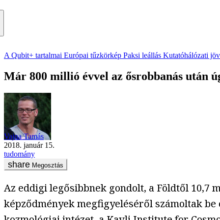
A Qubit+ tartalmai
Európai tűzkörkép
Paksi leállás
Kutatóhálózati jö
Már 800 millió évvel az ősrobbanás után úg
Vajna Tamás
2018. január 15.
tudomány
Megosztás
Az eddigi legősibbnek gondolt, a Földtől 10,7 m
képződmények megfigyeléséről számoltak be c
kozmológiai intézet, a
Kavli Institute for Cosm