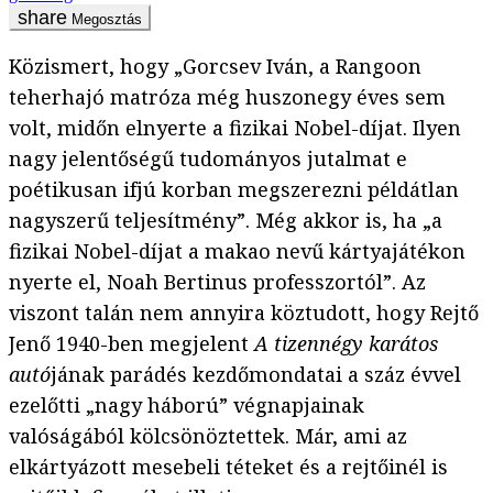
Megosztás
Közismert, hogy „Gorcsev Iván, a Rangoon
teherhajó matróza még huszonegy éves sem
volt, midőn elnyerte a fizikai Nobel-díjat. Ilyen
nagy jelentőségű tudományos jutalmat e
poétikusan ifjú korban megszerezni példátlan
nagyszerű teljesítmény”. Még akkor is, ha „a
fizikai Nobel-díjat a makao nevű kártyajátékon
nyerte el, Noah Bertinus professzortól”. Az
viszont talán nem annyira köztudott, hogy Rejtő
Jenő 1940-ben megjelent
A tizennégy karátos
autó
jának parádés kezdőmondatai a száz évvel
ezelőtti „nagy háború” végnapjainak
valóságából kölcsönöztettek. Már, ami az
elkártyázott mesebeli téteket és a rejtőinél is