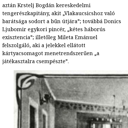
aztán Krstelj Bogdán kereskedelmi
tengerészkapitány, akit „Vlakaucsicshoz való
barátsága sodort a bűn útjára”; továbbá Donics
Ljubomir egykori pincér, „kétes háborús
exisztencia”; illetőleg Mileta Emánuel
felszolgáló, aki a jelekkel ellátott
kártyacsomagot menetrendszerűen „a
játékasztalra csempészte”.