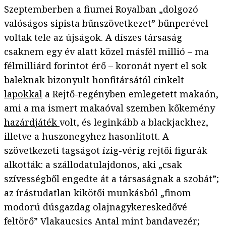
Szeptemberben a fiumei Royalban „dolgozó
valóságos sipista bűnszövetkezet” bűnperével
voltak tele az újságok. A díszes társaság
csaknem egy év alatt közel másfél millió – ma
félmilliárd forintot érő – koronát nyert el sok
baleknak bizonyult honfitársától
cinkelt
lapokkal
a Rejtő-regényben emlegetett makaón,
ami a ma ismert makaóval szemben kőkemény
hazárdjáték
volt, és leginkább a blackjackhez,
illetve a huszonegyhez hasonlított. A
szövetkezeti tagságot ízig-vérig rejtői figurák
alkották: a szállodatulajdonos, aki „csak
szívességből engedte át a társaságnak a szobát”;
az írástudatlan kikötői munkásból „finom
modorú dúsgazdag olajnagykereskedővé
feltörő” Vlakaucsics Antal mint bandavezér;