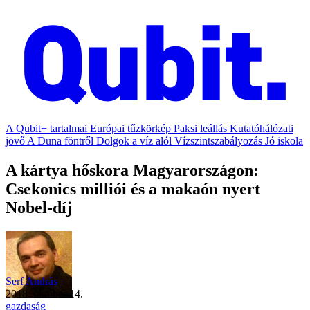
A Qubit+ tartalmai
Európai tűzkörkép
Paksi leállás
Kutatóhálózati
jövő
A Duna föntről
Dolgok a víz alól
Vízszintszabályozás
Jó iskola
A kártya hőskora Magyarországon:
Csekonics milliói és a makaón nyert
Nobel-díj
Serf András
2018. október 14.
gazdaság