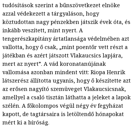
tudósítások szerint a bűnszövetkezet elnöke
azzal védekezett a tárgyaláson, hogy
köztudottan nagy pénzekben játszik évek óta, és
inkább veszített, mint nyert. A
tengerészkapitány ártatlansága védelmében azt
vallotta, hogy ő csak, „mint poentőr vett részt a
játékban és azért játszott Vlakaucsics lapjára,
mert az nyert”. A vád koronatanújának
vallomása azonban mindent vitt: Riopa Henrik
látszerész állította ugyanis, hogy ő készítette azt
az erősen nagyító szemüveget Vlakaucsicsnak,
amellyel a csaló tisztán láthatta a jeleket a lapok
szélén. A főkolompos végül négy év fegyházat
kapott, de tagtársaira is letöltendő hónapokat
mért ki a bíróság.