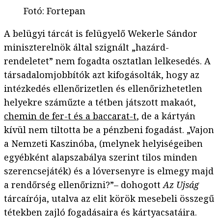
Fotó
:
Fortepan
A belügyi tárcát is felügyelő Wekerle Sándor
miniszterelnök által szignált „hazárd-
rendeletet” nem fogadta osztatlan lelkesedés. A
társadalomjobbítók azt kifogásolták, hogy az
intézkedés ellenőrizetlen és ellenőrizhetetlen
helyekre száműzte a tétben játszott makaót,
chemin de fer-t és a baccarat-t
, de a kártyán
kívül nem tiltotta be a pénzbeni fogadást. „Vajon
a Nemzeti Kaszinóba, (melynek helyiségeiben
egyébként alapszabálya szerint tilos minden
szerencsejáték) és a lóversenyre is elmegy majd
a rendőrség ellenőrizni?”– dohogott
Az Ujság
tárcaírója, utalva az elit körök mesebeli összegű
tétekben zajló fogadásaira és kártyacsatáira.