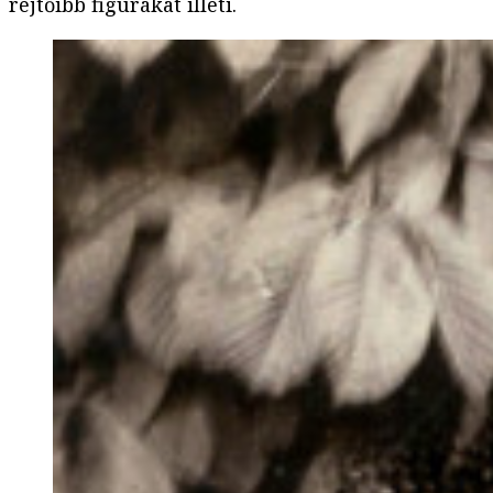
rejtőibb figurákat illeti.