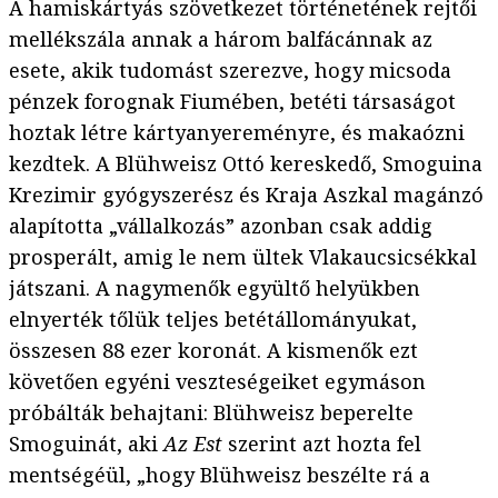
A hamiskártyás szövetkezet történetének rejtői
mellékszála annak a három balfácánnak az
esete, akik tudomást szerezve, hogy micsoda
pénzek forognak Fiumében, betéti társaságot
hoztak létre kártyanyereményre, és makaózni
kezdtek. A Blühweisz Ottó kereskedő, Smoguina
Krezimir gyógyszerész és Kraja Aszkal magánzó
alapította „vállalkozás” azonban csak addig
prosperált, amig le nem ültek Vlakaucsicsékkal
játszani. A nagymenők együltő helyükben
elnyerték tőlük teljes betétállományukat,
összesen 88 ezer koronát. A kismenők ezt
követően egyéni veszteségeiket egymáson
próbálták behajtani: Blühweisz beperelte
Smoguinát, aki
Az Est
szerint azt hozta fel
mentségéül, „hogy Blühweisz beszélte rá a