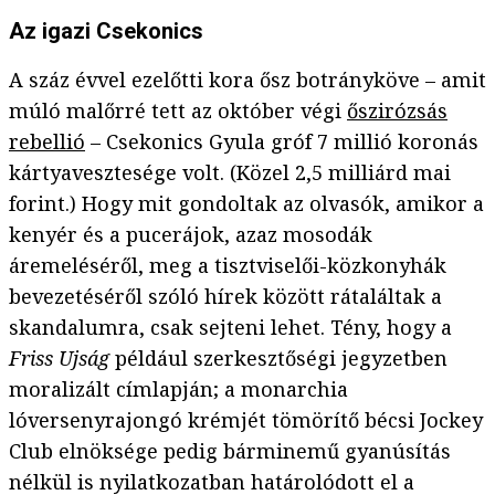
Az igazi Csekonics
A száz évvel ezelőtti kora ősz botrányköve – amit
múló malőrré tett az október végi
őszirózsás
rebellió
– Csekonics Gyula gróf 7 millió koronás
kártyavesztesége volt. (Közel 2,5 milliárd mai
forint.) Hogy mit gondoltak az olvasók, amikor a
kenyér és a pucerájok, azaz mosodák
áremeléséről, meg a tisztviselői-közkonyhák
bevezetéséről szóló hírek között rátaláltak a
skandalumra, csak sejteni lehet. Tény, hogy a
Friss Ujság
például szerkesztőségi jegyzetben
moralizált címlapján; a monarchia
lóversenyrajongó krémjét tömörítő bécsi Jockey
Club elnöksége pedig bárminemű gyanúsítás
nélkül is nyilatkozatban határolódott el a