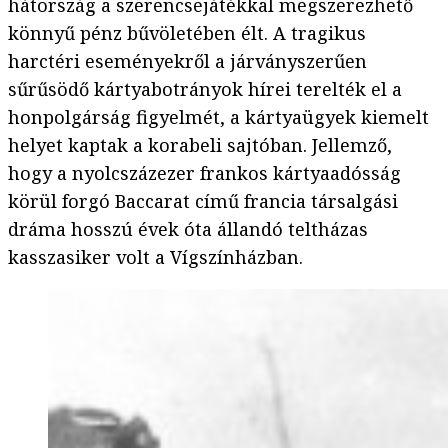
hátország a szerencsejátékkal megszerezhető
könnyű pénz bűvöletében élt. A tragikus
harctéri eseményekről a járványszerűen
sűrűsödő kártyabotrányok hírei terelték el a
honpolgárság figyelmét, a kártyaügyek kiemelt
helyet kaptak a korabeli sajtóban. Jellemző,
hogy a nyolcszázezer frankos kártyaadósság
körül forgó Baccarat című francia társalgási
dráma hosszú évek óta állandó teltházas
kasszasiker volt a Vígszínházban.