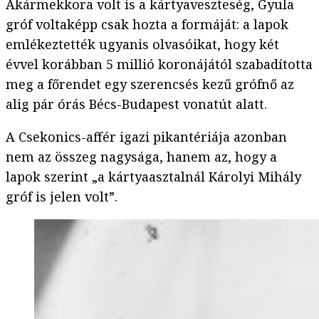
Akármekkora volt is a kártyaveszteség, Gyula
gróf voltaképp csak hozta a formáját: a lapok
emlékeztették ugyanis olvasóikat, hogy két
évvel korábban 5 millió koronájától szabadította
meg a főrendet egy szerencsés kezű grófnő az
alig pár órás Bécs-Budapest vonatút alatt.
A Csekonics-affér igazi pikantériája azonban
nem az összeg nagysága, hanem az, hogy a
lapok szerint „a kártyaasztalnál Károlyi Mihály
gróf is jelen volt”.