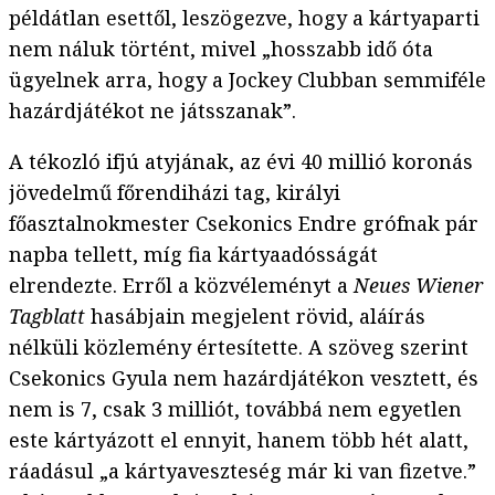
példátlan esettől, leszögezve, hogy a kártyaparti
nem náluk történt, mivel „hosszabb idő óta
ügyelnek arra, hogy a Jockey Clubban semmiféle
hazárdjátékot ne játsszanak”.
A tékozló ifjú atyjának, az évi 40 millió koronás
jövedelmű főrendiházi tag, királyi
főasztalnokmester Csekonics Endre grófnak pár
napba tellett, míg fia kártyaadósságát
elrendezte. Erről a közvéleményt a
Neues Wiener
Tagblatt
hasábjain megjelent rövid, aláírás
nélküli közlemény értesítette. A szöveg szerint
Csekonics Gyula nem hazárdjátékon vesztett, és
nem is 7, csak 3 milliót, továbbá nem egyetlen
este kártyázott el ennyit, hanem több hét alatt,
ráadásul „a kártyaveszteség már ki van fizetve.”