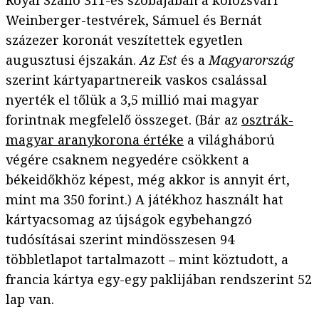
Royal Szálló 311-es szobájában a kolozsvári
Weinberger-testvérek, Sámuel és Bernát
százezer koronát veszítettek egyetlen
augusztusi éjszakán.
Az Est
és a
Magyarország
szerint kártyapartnereik vaskos csalással
nyerték el tőlük a 3,5 millió mai magyar
forintnak megfelelő összeget. (Bár az
osztrák-
magyar aranykorona értéke
a világháború
végére csaknem negyedére csökkent a
békeidőkhöz képest, még akkor is annyit ért,
mint ma 350 forint.) A játékhoz használt hat
kártyacsomag az újságok egybehangzó
tudósításai szerint mindösszesen 94
többletlapot tartalmazott – mint köztudott, a
francia kártya egy-egy paklijában rendszerint 52
lap van.