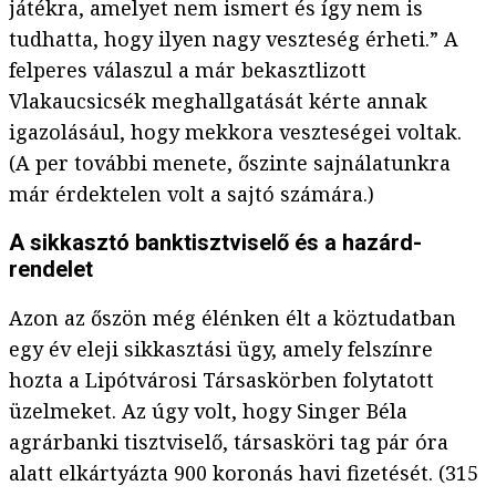
játékra, amelyet nem ismert és így nem is
tudhatta, hogy ilyen nagy veszteség érheti.” A
felperes válaszul a már bekasztlizott
Vlakaucsicsék meghallgatását kérte annak
igazolásául, hogy mekkora veszteségei voltak.
(A per további menete, őszinte sajnálatunkra
már érdektelen volt a sajtó számára.)
A sikkasztó banktisztviselő és a hazárd-
rendelet
Azon az őszön még élénken élt a köztudatban
egy év eleji sikkasztási ügy, amely felszínre
hozta a Lipótvárosi Társaskörben folytatott
üzelmeket. Az úgy volt, hogy Singer Béla
agrárbanki tisztviselő, társasköri tag pár óra
alatt elkártyázta 900 koronás havi fizetését. (315