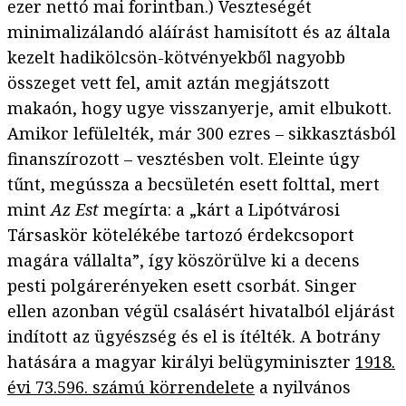
ezer nettó mai forintban.) Veszteségét
minimalizálandó aláírást hamisított és az általa
kezelt hadikölcsön-kötvényekből nagyobb
összeget vett fel, amit aztán megjátszott
makaón, hogy ugye visszanyerje, amit elbukott.
Amikor lefülelték, már 300 ezres – sikkasztásból
finanszírozott – vesztésben volt. Eleinte úgy
tűnt, megússza a becsületén esett folttal, mert
mint
Az Est
megírta: a „kárt a Lipótvárosi
Társaskör kötelékébe tartozó érdekcsoport
magára vállalta”, így köszörülve ki a decens
pesti polgárerényeken esett csorbát. Singer
ellen azonban végül csalásért hivatalból eljárást
indított az ügyészség és el is ítélték. A botrány
hatására a magyar királyi belügyminiszter
1918.
évi 73.596. számú körrendelete
a nyilvános