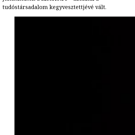
tudóstársadalom kegyvesztettjévé vált.