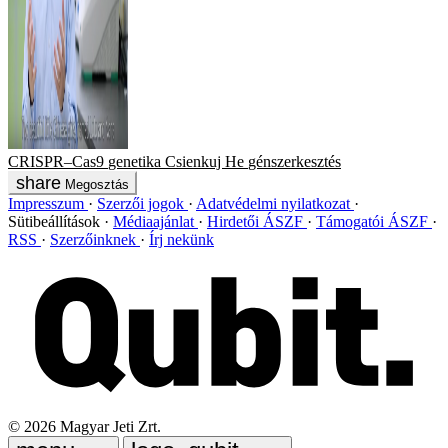
CRISPR–Cas9
genetika
Csienkuj He
génszerkesztés
Megosztás
Impresszum
Szerzői jogok
Adatvédelmi nyilatkozat
Sütibeállítások
Médiaajánlat
Hirdetői ÁSZF
Támogatói ÁSZF
RSS
Szerzőinknek
Írj nekünk
©
2026
Magyar Jeti Zrt.