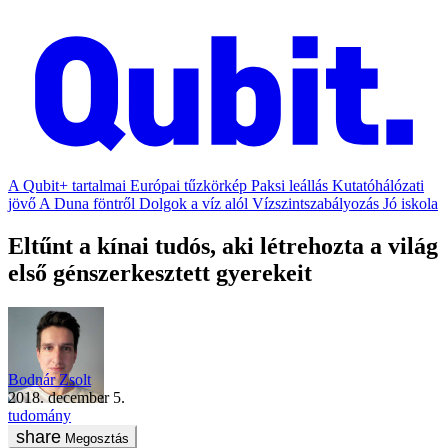
A Qubit+ tartalmai
Európai tűzkörkép
Paksi leállás
Kutatóhálózati
jövő
A Duna föntről
Dolgok a víz alól
Vízszintszabályozás
Jó iskola
Eltűnt a kínai tudós, aki létrehozta a világ
első génszerkesztett gyerekeit
Bodnár Zsolt
2018. december 5.
tudomány
Megosztás