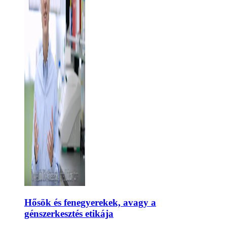
Hősök és fenegyerekek, avagy a
génszerkesztés etikája