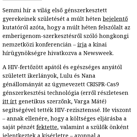
Semmi hír a világ első génszerkesztett
gyerekeinek születését a múlt héten
bejelentő
kutatóról azóta, hogy a múlt héten felszólalt az
emberigenom-szerkesztésről szóló hongkongi
nemzetközi konferencián –
írja
a kínai
hírügynökségre hivatkozva a Newsweek.
A HIV-fertőzött apától és egészséges anyától
született ikerlányok, Lulu és Nana
génállományát az úgynevezett CRISPR-Cas9
génszerkesztési technológia (erről részletesen
itt írt
genetikus szerzőnk, Varga Máté)
segítségével tették HIV-rezisztenssé. He viszont
– annak ellenére, hogy a költséges eljárásba a
saját pénzét
fektette
, valamint a szülők önként
jelentkeztek a kísérletre – azonnal a