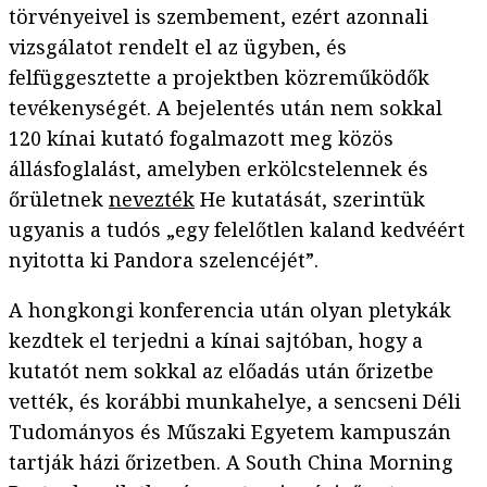
törvényeivel is szembement, ezért azonnali
vizsgálatot rendelt el az ügyben, és
felfüggesztette a projektben közreműködők
tevékenységét. A bejelentés után nem sokkal
120 kínai kutató fogalmazott meg közös
állásfoglalást, amelyben erkölcstelennek és
őrületnek
nevezték
He kutatását, szerintük
ugyanis a tudós „egy felelőtlen kaland kedvéért
nyitotta ki Pandora szelencéjét”.
A hongkongi konferencia után olyan pletykák
kezdtek el terjedni a kínai sajtóban, hogy a
kutatót nem sokkal az előadás után őrizetbe
vették, és korábbi munkahelye, a sencseni Déli
Tudományos és Műszaki Egyetem kampuszán
tartják házi őrizetben. A South China Morning