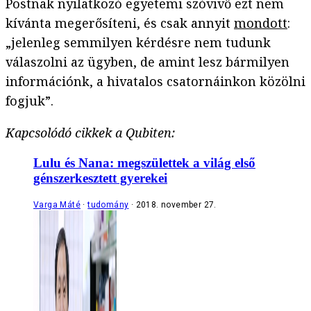
Postnak nyilatkozó egyetemi szóvivő ezt nem
kívánta megerősíteni, és csak annyit
mondott
:
„jelenleg semmilyen kérdésre nem tudunk
válaszolni az ügyben, de amint lesz bármilyen
információnk, a hivatalos csatornáinkon közölni
fogjuk”.
Kapcsolódó cikkek a Qubiten:
Lulu és Nana: megszülettek a világ első
génszerkesztett gyerekei
Varga Máté
tudomány
2018. november 27.