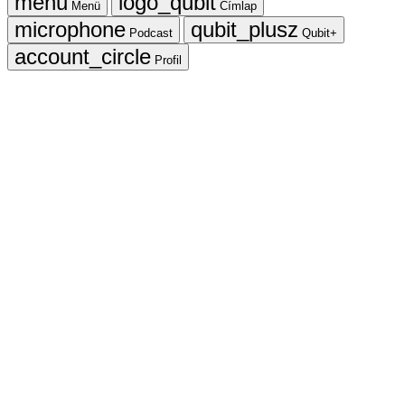
Menü
Címlap
Podcast
Qubit+
Profil