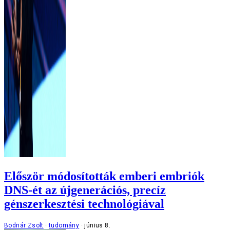
Először módosították emberi embriók
DNS-ét az újgenerációs, precíz
génszerkesztési technológiával
Bodnár Zsolt
tudomány
június 8.