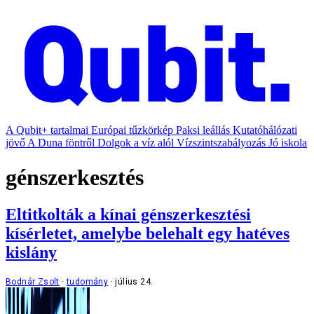
A Qubit+ tartalmai
Európai tűzkörkép
Paksi leállás
Kutatóhálózati
jövő
A Duna föntről
Dolgok a víz alól
Vízszintszabályozás
Jó iskola
génszerkesztés
Eltitkolták a kínai génszerkesztési
kísérletet, amelybe belehalt egy hatéves
kislány
Bodnár Zsolt
tudomány
július 24.