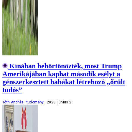
Kínában bebörtönözték, most Trump
Amerikájában kaphat második esélyt a
génszerkesztett babákat létrehozó „őrült
tudós”
Tóth András
tudomány
2025. június 2.