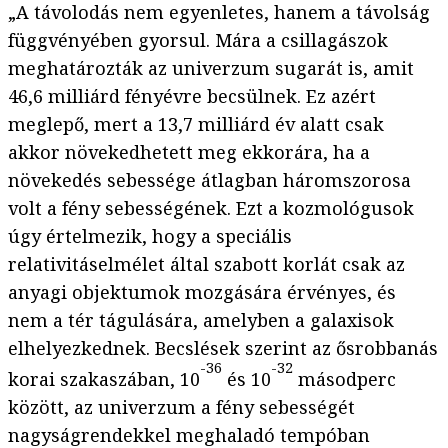
„A távolodás nem egyenletes, hanem a távolság
függvényében gyorsul. Mára a csillagászok
meghatározták az univerzum sugarát is, amit
46,6 milliárd fényévre becsülnek. Ez azért
meglepő, mert a 13,7 milliárd év alatt csak
akkor növekedhetett meg ekkorára, ha a
növekedés sebessége átlagban háromszorosa
volt a fény sebességének. Ezt a kozmológusok
úgy értelmezik, hogy a speciális
relativitáselmélet által szabott korlát csak az
anyagi objektumok mozgására érvényes, és
nem a tér tágulására, amelyben a galaxisok
elhelyezkednek. Becslések szerint az ősrobbanás
-36
-32
korai szakaszában, 10
és 10
másodperc
között, az univerzum a fény sebességét
nagyságrendekkel meghaladó tempóban