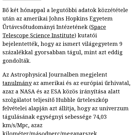
Bő két hónappal a legutóbbi adatok közzététele
után az amerikai Johns Hopkins Egyetem
Űrtávcsőtudományi Intézetének (
Space
Telescope Science Institute
) kutatói
bejelentették, hogy az ismert világegyetem 9
százalékkal gyorsabban tágul, mint azt eddig
gondolták.
Az Astrophysical Journalben megjelent
tanulmány
az amerikai és az európiai űrhivatal,
azaz a NASA és az ESA közös irányítása alatt
szolgálatot teljesítő Hubble űrteleszkóp
felvételei alapján azt állítja, hogy az univerzum
tágulásának egységnyi sebessége 74,03
km/s/Mpc, azaz
kilométer/másodperc/megaparszek.