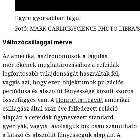
Egyre gyorsabban tágul
Fotó
:
MARK GARLICK/SCIENCE PHOTO LIBRA/Sc
Változócsillaggal mérve
Az amerikai asztronómusok a tágulás
mértékének meghatározásához a cefeidák
legfontosabb tulajdonságát használták fel,
vagyis azt, hogy ezen objektumok pulzációs
periódusa és abszolút fényessége között szoros
összefüggés van. A
Henrietta Leavitt
amerikai
csillagász által száz éve felfedezett reláció
alapján a cefeidák úgynevezett standard
gyertyák, vagyis távolságuk biztosan számítható
a látszó és abszolút fényességük alapján. A