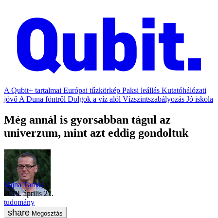
A Qubit+ tartalmai
Európai tűzkörkép
Paksi leállás
Kutatóhálózati
jövő
A Duna föntről
Dolgok a víz alól
Vízszintszabályozás
Jó iskola
Még annál is gyorsabban tágul az
univerzum, mint azt eddig gondoltuk
Vajna Tamás
2019. április 27.
tudomány
Megosztás