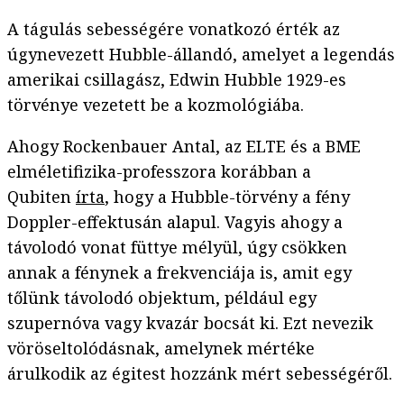
A tágulás sebességére vonatkozó érték az
úgynevezett Hubble-állandó, amelyet a legendás
amerikai csillagász, Edwin Hubble 1929-es
törvénye vezetett be a kozmológiába.
Ahogy Rockenbauer Antal, az ELTE és a BME
elméletifizika-professzora korábban a
Qubiten
írta
, hogy a Hubble-törvény a fény
Doppler-effektusán alapul. Vagyis ahogy a
távolodó vonat füttye mélyül, úgy csökken
annak a fénynek a frekvenciája is, amit egy
tőlünk távolodó objektum, például egy
szupernóva vagy kvazár bocsát ki. Ezt nevezik
vöröseltolódásnak, amelynek mértéke
árulkodik az égitest hozzánk mért sebességéről.