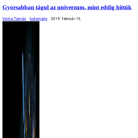
Gyorsabban tágul az univerzum, mint eddig hittük
Vajna Tamás
tudomány
2019. február 15.