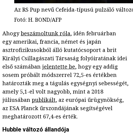
Az RS Pup nevű Cefeida-típusú pulzáló változ
Fotó
:
H. BOND/AFP
Ahogy
beszámoltunk róla
, idén februárban
egy amerikai, francia, német és japán
asztrofizikusokból álló kutatócsoport a brit
Királyi Csillagászati Társaság folyóiratának idei
első számában
jelentette be
, hogy egy addig
sosem próbált módszerrel 72,5-es értékben
határozták meg a tágulás egységnyi sebességét,
amely 5,1-el volt nagyobb, mint a 2018
júliusában
publikált
, az európai űrügynökség,
az ESA Planck űrszondájának segítségével
meghatározott 67,4-es érték.
Hubble változó állandója