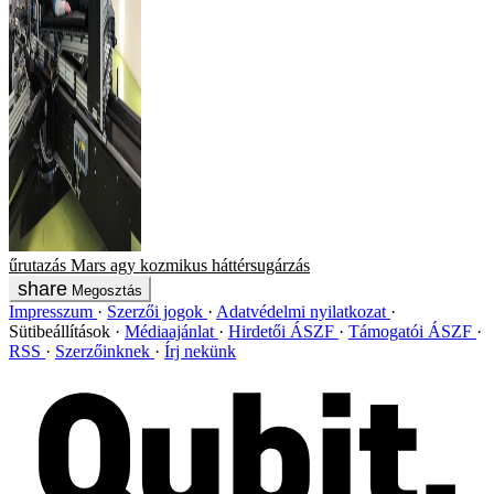
űrutazás
Mars
agy
kozmikus háttérsugárzás
Megosztás
Impresszum
Szerzői jogok
Adatvédelmi nyilatkozat
Sütibeállítások
Médiaajánlat
Hirdetői ÁSZF
Támogatói ÁSZF
RSS
Szerzőinknek
Írj nekünk