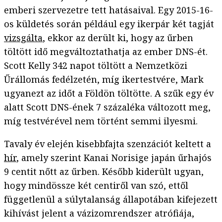
emberi szervezetre tett hatásaival. Egy 2015-16-
os küldetés során például egy ikerpár két tagját
vizsgálta
, ekkor az derült ki, hogy az űrben
töltött idő megváltoztathatja az ember DNS-ét.
Scott Kelly 342 napot töltött a Nemzetközi
Űrállomás fedélzetén, míg ikertestvére, Mark
ugyanezt az időt a Földön töltötte. A szűk egy év
alatt Scott DNS-ének 7 százaléka változott meg,
míg testvérével nem történt semmi ilyesmi.
Tavaly év elején kisebbfajta szenzációt keltett a
hír
, amely szerint Kanai Norisige japán űrhajós
9 centit nőtt az űrben. Később kiderült ugyan,
hogy mindössze két centiről van szó, ettől
függetlenül a súlytalanság állapotában kifejezett
kihívást jelent a vázizomrendszer atrófiája,