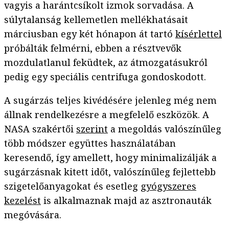
vagyis a harántcsíkolt izmok sorvadása. A
súlytalanság kellemetlen mellékhatásait
márciusban egy két hónapon át tartó
kísérlettel
próbálták felmérni, ebben a résztvevők
mozdulatlanul feküdtek, az átmozgatásukról
pedig egy speciális centrifuga gondoskodott.
A sugárzás teljes kivédésére jelenleg még nem
állnak rendelkezésre a megfelelő eszközök. A
NASA szakértői
szerint
a megoldás valószínűleg
több módszer együttes használatában
keresendő, így amellett, hogy minimalizálják a
sugárzásnak kitett időt, valószínűleg fejlettebb
szigetelőanyagokat és esetleg
gyógyszeres
kezelést
is alkalmaznak majd az asztronauták
megóvására.