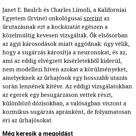
Janet E. Baulch és Charles Limoli, a Kaliforniai
Egyetem (Irvine) onkológusai
szerint
az
űrutazásnak ezt a kockázatát egészen a
közelmúltig kevesen vizsgálták. Ők elsősorban
az agyi károsodások miatt aggódnak: úgy vélik,
hogy a sugárzás károsítja a neuronokat, és az,
ami az eddig elvégzett kísérletekből kiderül,
nem modellezi híven azokat a körülményeket,
amelyeknek az űrhajósok egy hosszabb utazás
során lennének kitéve. Az eddigi vizsgálatokban
az egerek egy besugárzáson vettek részt,
különböző dózisokban, a valóságban viszont a
kozmikus sugárzás apránként, de folyamatosan
éri az űrhajósokat.
Még keresik a megoldást