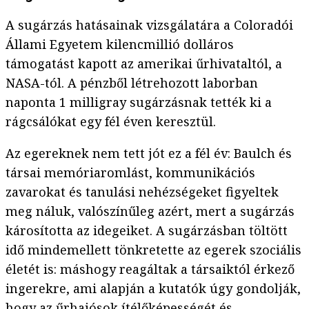
A sugárzás hatásainak vizsgálatára a Coloradói
Állami Egyetem kilencmillió dolláros
támogatást kapott az amerikai űrhivataltól, a
NASA-tól. A pénzből létrehozott laborban
naponta 1 milligray sugárzásnak tették ki a
rágcsálókat egy fél éven keresztül.
Az egereknek nem tett jót ez a fél év: Baulch és
társai memóriaromlást, kommunikációs
zavarokat és tanulási nehézségeket figyeltek
meg náluk, valószínűleg azért, mert a sugárzás
károsította az idegeiket. A sugárzásban töltött
idő mindemellett tönkretette az egerek szociális
életét is: máshogy reagáltak a társaiktól érkező
ingerekre, ami alapján a kutatók úgy gondolják,
hogy az űrhajósok ítélőképességét és