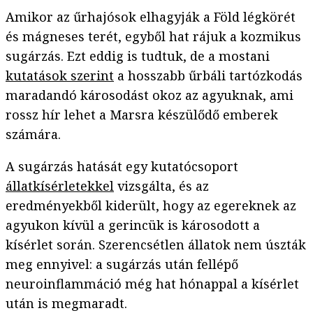
Amikor az űrhajósok elhagyják a Föld légkörét
és mágneses terét, egyből hat rájuk a kozmikus
sugárzás. Ezt eddig is tudtuk, de a mostani
kutatások szerint
a hosszabb űrbáli tartózkodás
maradandó károsodást okoz az agyuknak, ami
rossz hír lehet a Marsra készülődő emberek
számára.
A sugárzás hatását egy kutatócsoport
állatkísérletekkel
vizsgálta, és az
eredményekből kiderült, hogy az egereknek az
agyukon kívül a gerincük is károsodott a
kísérlet során. Szerencsétlen állatok nem úszták
meg ennyivel: a sugárzás után fellépő
neuroinflammáció még hat hónappal a kísérlet
után is megmaradt.