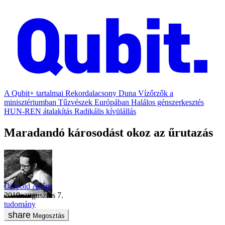
A Qubit+ tartalmai
Rekordalacsony Duna
Vízőrzők a
minisztériumban
Tűzvészek Európában
Halálos génszerkesztés
HUN-REN átalakítás
Radikális kívülállás
Maradandó károsodást okoz az űrutazás
Dippold Ádám
2019. augusztus 7.
tudomány
Megosztás