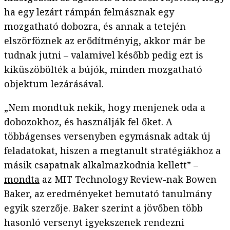
ha egy lezárt rámpán felmásznak egy
mozgatható dobozra, és annak a tetején
elszörföznek az erődítményig, akkor már be
tudnak jutni – valamivel később pedig ezt is
kiküszöbölték a bújók, minden mozgatható
objektum lezárásával.
„Nem mondtuk nekik, hogy menjenek oda a
dobozokhoz, és használják fel őket. A
többágenses versenyben egymásnak adtak új
feladatokat, hiszen a megtanult stratégiákhoz a
másik csapatnak alkalmazkodnia kellett” –
mondta
az MIT Technology Review-nak Bowen
Baker, az eredményeket bemutató tanulmány
egyik szerzője. Baker szerint a jövőben több
hasonló versenyt igyekszenek rendezni