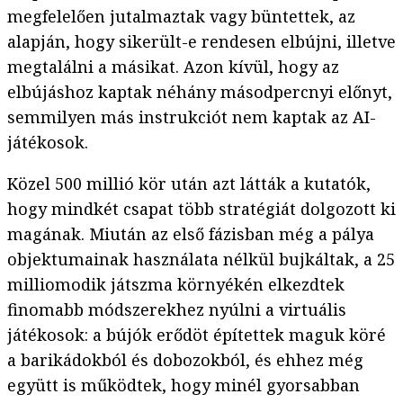
megfelelően jutalmaztak vagy büntettek, az
alapján, hogy sikerült-e rendesen elbújni, illetve
megtalálni a másikat. Azon kívül, hogy az
elbújáshoz kaptak néhány másodpercnyi előnyt,
semmilyen más instrukciót nem kaptak az AI-
játékosok.
Közel 500 millió kör után azt látták a kutatók,
hogy mindkét csapat több stratégiát dolgozott ki
magának. Miután az első fázisban még a pálya
objektumainak használata nélkül bujkáltak, a 25
milliomodik játszma környékén elkezdtek
finomabb módszerekhez nyúlni a virtuális
játékosok: a bújók erődöt építettek maguk köré
a barikádokból és dobozokból, és ehhez még
együtt is működtek, hogy minél gyorsabban