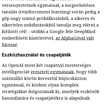
versenyeztetnek egymással, a megerősítéses
tanulás (reinforcement learning) során pedig a
gép nagy számú próbálkozásból, a sikeres és
sikertelen nekifutásokból tanulja meg elérni a
kitűzött célt – utóbbi a Google-féle DeepMind
emberfeletti kísérletével,
az AlphaGóval vált
híressé
.
Eszközhasználat és csapatjáték
Az OpenAI most két csapatnyi mesterséges
intelligenciát
eresztett egymásnak
, hogy több
százmillió körön keresztül bújócskázzon
egymással, és közben olyan komplex
stratégiákat dolgozzanak ki, amelyek eszközök
használatára és csapatjátékra is alapulnak.