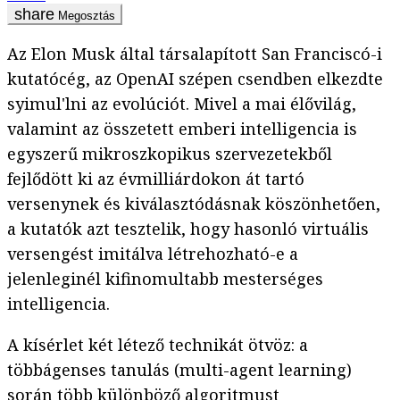
Megosztás
Az Elon Musk által társalapított San Franciscó-i
kutatócég, az OpenAI szépen csendben elkezdte
syimul'lni az evolúciót. Mivel a mai élővilág,
valamint az összetett emberi intelligencia is
egyszerű mikroszkopikus szervezetekből
fejlődött ki az évmilliárdokon át tartó
versenynek és kiválasztódásnak köszönhetően,
a kutatók azt tesztelik, hogy hasonló virtuális
versengést imitálva létrehozható-e a
jelenleginél kifinomultabb mesterséges
intelligencia.
A kísérlet két létező technikát ötvöz: a
többágenses tanulás (multi-agent learning)
során több különböző algoritmust