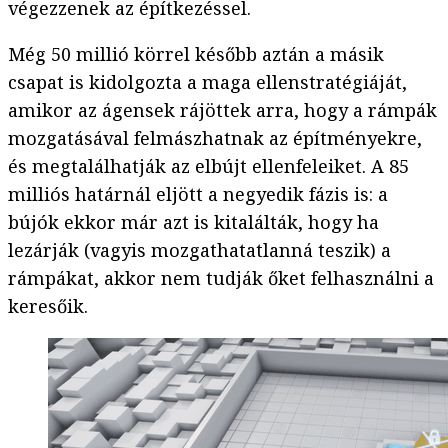
végezzenek az építkezéssel.
Még 50 millió körrel később aztán a másik
csapat is kidolgozta a maga ellenstratégiáját,
amikor az ágensek rájöttek arra, hogy a rámpák
mozgatásával felmászhatnak az építményekre,
és megtalálhatják az elbújt ellenfeleiket. A 85
milliós határnál eljött a negyedik fázis is: a
bújók ekkor már azt is kitalálták, hogy ha
lezárják (vagyis mozgathatatlanná teszik) a
rámpákat, akkor nem tudják őket felhasználni a
keresőik.