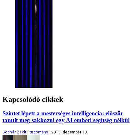
Kapcsolódó cikkek
Szintet lépett a mesterséges intelligencia: először
tanult meg sakkozni egy AI emberi segítség nélkül
Bodnár Zsolt
tudomány
2018. december 13.