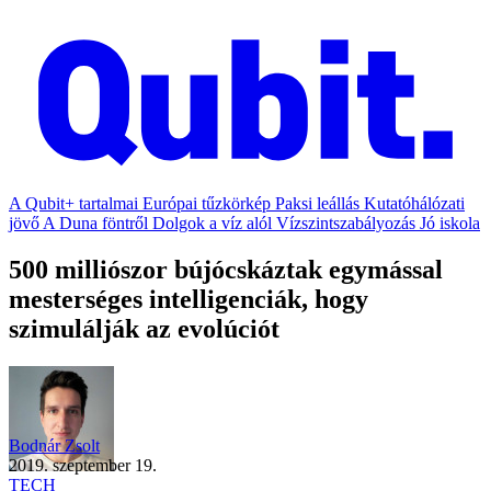
A Qubit+ tartalmai
Európai tűzkörkép
Paksi leállás
Kutatóhálózati
jövő
A Duna föntről
Dolgok a víz alól
Vízszintszabályozás
Jó iskola
500 milliószor bújócskáztak egymással
mesterséges intelligenciák, hogy
szimulálják az evolúciót
Bodnár Zsolt
2019. szeptember 19.
TECH