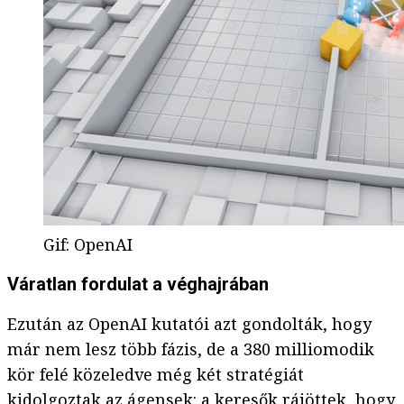
Gif
:
OpenAI
Váratlan fordulat a véghajrában
Ezután az OpenAI kutatói azt gondolták, hogy
már nem lesz több fázis, de a 380 milliomodik
kör felé közeledve még két stratégiát
kidolgoztak az ágensek: a keresők rájöttek, hogy