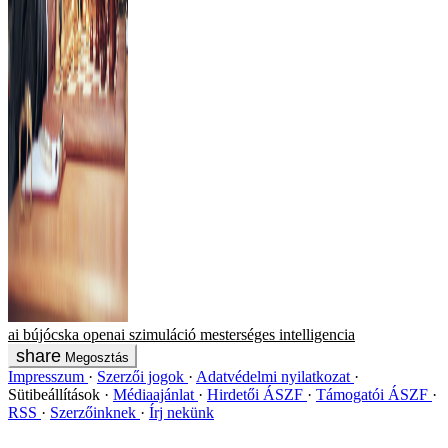
ai
bújócska
openai
szimuláció
mesterséges intelligencia
Megosztás
Impresszum
Szerzői jogok
Adatvédelmi nyilatkozat
Sütibeállítások
Médiaajánlat
Hirdetői ÁSZF
Támogatói ÁSZF
RSS
Szerzőinknek
Írj nekünk