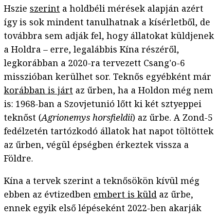
Hszie
szerint
a holdbéli mérések alapján azért
így is sok mindent tanulhatnak a kísérletből, de
továbbra sem adják fel, hogy állatokat küldjenek
a Holdra – erre, legalábbis Kína részéről,
legkorábban a 2020-ra tervezett Csang'o-6
misszióban kerülhet sor. Teknős egyébként már
korábban is járt
az űrben, ha a Holdon még nem
is: 1968-ban a Szovjetunió lőtt ki két sztyeppei
teknőst (
Agrionemys horsfieldii
) az űrbe. A Zond-5
fedélzetén tartózkodó állatok hat napot töltöttek
az űrben, végül épségben érkeztek vissza a
Földre.
Kína a tervek szerint a teknősökön kívül még
ebben az évtizedben
embert is küld
az űrbe,
ennek egyik első lépéseként 2022-ben akarják