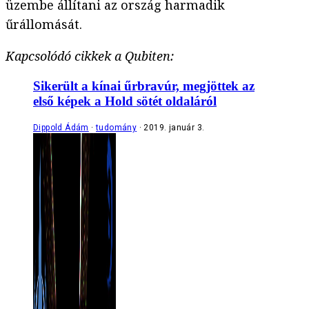
üzembe állítani az ország harmadik
űrállomását.
Kapcsolódó cikkek a Qubiten:
Sikerült a kínai űrbravúr, megjöttek az
első képek a Hold sötét oldaláról
Dippold Ádám
tudomány
2019. január 3.