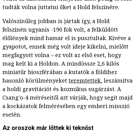
tudták volna juttatni őket a Hold felszínére.
Valószínűleg jobban is jártak így, a Hold
felszínén ugyanis -190 fok volt, a felküldött
élőlények mind hamar el is pusztultak. Kivéve a
gyapotot, ennek még volt ideje kikelni, mielőtt
megfagyott volna – ez volt az első eset, hogy
mag kelt ki a Holdon. A mindössze 2,6 kilós
miniatűr bioszférában a kutatók a földihez
hasonló körülményeket
teremtettek
, leszámítva
a holdi gravitációt és kozmikus sugárzást. A
Csang'o-4 méréseitől azt várják, hogy segít majd
a kockázatok felmérésében egy emberi misszió
esetén.
Az oroszok már lőttek ki teknőst