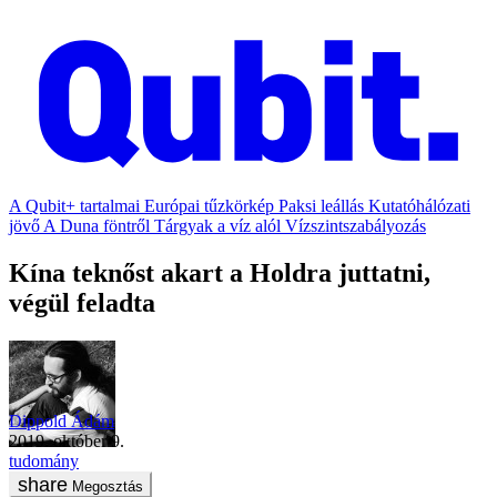
A Qubit+ tartalmai
Európai tűzkörkép
Paksi leállás
Kutatóhálózati
jövő
A Duna föntről
Tárgyak a víz alól
Vízszintszabályozás
Kína teknőst akart a Holdra juttatni,
végül feladta
Dippold Ádám
2019. október 9.
tudomány
Megosztás