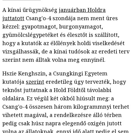
A kínai űrügynökség
januárban Holdra
juttatott
Csang'o-4 szondája nem ment üres
kézzel: gyapotmagot, burgonyamagot,
gyümölcslégypetéket és élesztőt is szállított,
hogy a kutatók az élőlények holdi viselkedését
vizsgálhassák, de a kínai tudósok az eredeti terv
szerint nem álltak volna meg ennyinél.
Hszie Kenghszin, a Csungkingi Egyetem
kutatója
szerint
eredetileg úgy tervezték, hogy
teknőst juttatnak a Hold Földtől távolabbi
oldalára. Ez végül két okból hiúsult meg: a
Csang'o-4 összesen három kilogrammnyi terhet
vihetett magával, a rendelkezésre álló térben
pedig csak húsz napra elegendő oxigén jutott
volna az állatoknak, ennyi idő alatt pedig el sem