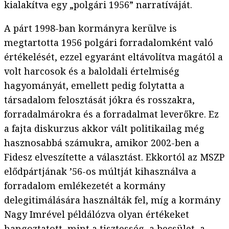
kialakítva egy „polgári 1956” narratíváját.
A párt 1998-ban kormányra kerülve is
megtartotta 1956 polgári forradalomként való
értékelését, ezzel egyaránt eltávolítva magától a
volt harcosok és a baloldali értelmiség
hagyományát, emellett pedig folytatta a
társadalom felosztását jókra és rosszakra,
forradalmárokra és a forradalmat leverőkre. Ez
a fajta diskurzus akkor vált politikailag még
hasznosabbá számukra, amikor 2002-ben a
Fidesz elveszítette a választást. Ekkortól az MSZP
elődpártjának ’56-os múltját kihasználva a
forradalom emlékezetét a kormány
delegitimálására használták fel, míg a kormány
Nagy Imrével példálózva olyan értékeket
hangoztatott, mint a tisztesség, a becsület, a