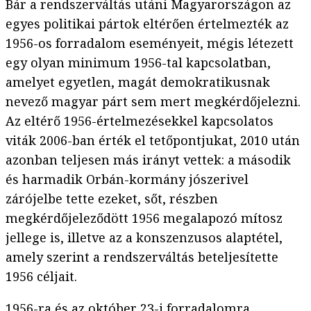
Bár a rendszerváltás utáni Magyarországon az
egyes politikai pártok eltérően értelmezték az
1956-os forradalom eseményeit, mégis létezett
egy olyan minimum 1956-tal kapcsolatban,
amelyet egyetlen, magát demokratikusnak
nevező magyar párt sem mert megkérdőjelezni.
Az eltérő 1956-értelmezésekkel kapcsolatos
viták 2006-ban érték el tetőpontjukat, 2010 után
azonban teljesen más irányt vettek: a második
és harmadik Orbán-kormány jószerivel
zárójelbe tette ezeket, sőt, részben
megkérdőjeleződött 1956 megalapozó mítosz
jellege is, illetve az a konszenzusos alaptétel,
amely szerint a rendszerváltás beteljesítette
1956 céljait.
1956-ra és az október 23-i forradalomra