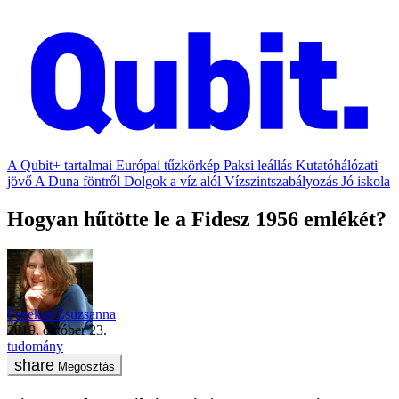
A Qubit+ tartalmai
Európai tűzkörkép
Paksi leállás
Kutatóhálózati
jövő
A Duna föntről
Dolgok a víz alól
Vízszintszabályozás
Jó iskola
Hogyan hűtötte le a Fidesz 1956 emlékét?
Fazekas Zsuzsanna
2019. október 23.
tudomány
Megosztás