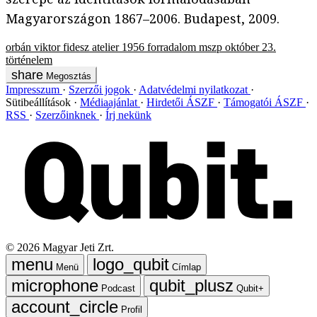
Magyarországon 1867–2006. Budapest, 2009.
orbán viktor
fidesz
atelier
1956
forradalom
mszp
október 23.
történelem
Megosztás
Impresszum
Szerzői jogok
Adatvédelmi nyilatkozat
Sütibeállítások
Médiaajánlat
Hirdetői ÁSZF
Támogatói ÁSZF
RSS
Szerzőinknek
Írj nekünk
©
2026
Magyar Jeti Zrt.
Menü
Címlap
Podcast
Qubit+
Profil