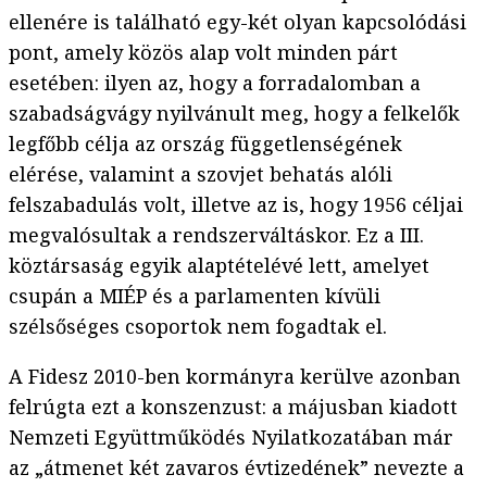
ellenére is található egy-két olyan kapcsolódási
pont, amely közös alap volt minden párt
esetében: ilyen az, hogy a forradalomban a
szabadságvágy nyilvánult meg, hogy a felkelők
legfőbb célja az ország függetlenségének
elérése, valamint a szovjet behatás alóli
felszabadulás volt, illetve az is, hogy 1956 céljai
megvalósultak a rendszerváltáskor. Ez a III.
köztársaság egyik alaptételévé lett, amelyet
csupán a MIÉP és a parlamenten kívüli
szélsőséges csoportok nem fogadtak el.
A Fidesz 2010-ben kormányra kerülve azonban
felrúgta ezt a konszenzust: a májusban kiadott
Nemzeti Együttműködés Nyilatkozatában már
az „átmenet két zavaros évtizedének” nevezte a