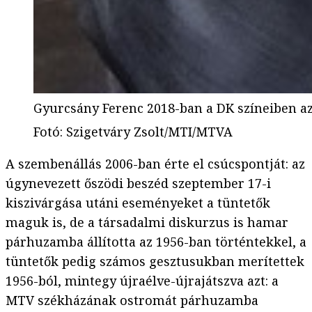
Gyurcsány Ferenc 2018-ban a DK színeiben az
Fotó
:
Szigetváry Zsolt/MTI/MTVA
A szembenállás 2006-ban érte el csúcspontját: az
úgynevezett őszödi beszéd szeptember 17-i
kiszivárgása utáni eseményeket a tüntetők
maguk is, de a társadalmi diskurzus is hamar
párhuzamba állította az 1956-ban történtekkel, a
tüntetők pedig számos gesztusukban merítettek
1956-ból, mintegy újraélve-újrajátszva azt: a
MTV székházának ostromát párhuzamba