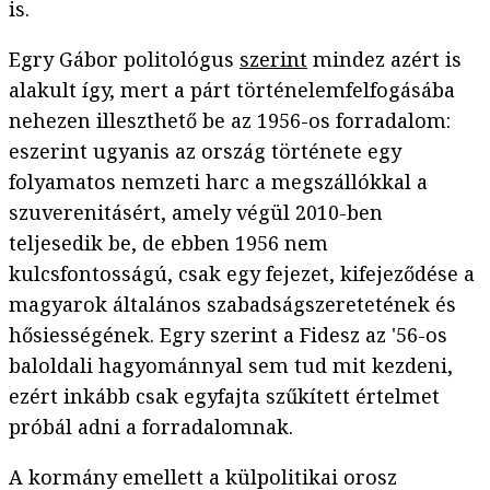
is.
Egry Gábor politológus
szerint
mindez azért is
alakult így, mert a párt történelemfelfogásába
nehezen illeszthető be az 1956-os forradalom:
eszerint ugyanis az ország története egy
folyamatos nemzeti harc a megszállókkal a
szuverenitásért, amely végül 2010-ben
teljesedik be, de ebben 1956 nem
kulcsfontosságú, csak egy fejezet, kifejeződése a
magyarok általános szabadságszeretetének és
hősiességének. Egry szerint a Fidesz az '56-os
baloldali hagyománnyal sem tud mit kezdeni,
ezért inkább csak egyfajta szűkített értelmet
próbál adni a forradalomnak.
A kormány emellett a külpolitikai orosz