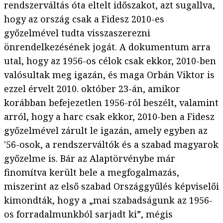
rendszerváltás óta eltelt időszakot, azt sugallva,
hogy az ország csak a Fidesz 2010-es
győzelmével tudta visszaszerezni
önrendelkezésének jogát. A dokumentum arra
utal, hogy az 1956-os célok csak ekkor, 2010-ben
valósultak meg igazán, és maga Orbán Viktor is
ezzel érvelt 2010. október 23-án, amikor
korábban befejezetlen 1956-ról beszélt, valamint
arról, hogy a harc csak ekkor, 2010-ben a Fidesz
győzelmével zárult le igazán, amely egyben az
'56-osok, a rendszerváltók és a szabad magyarok
győzelme is. Bár az Alaptörvénybe már
finomítva került bele a megfogalmazás,
miszerint az első szabad Országgyűlés képviselői
kimondták, hogy a „mai szabadságunk az 1956-
os forradalmunkból sarjadt ki”, mégis