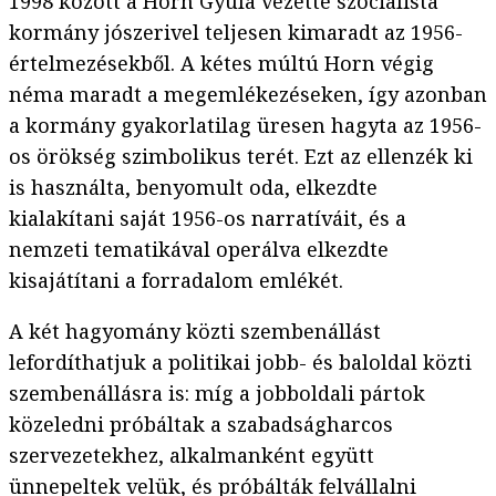
1998 között a Horn Gyula vezette szocialista
kormány jószerivel teljesen kimaradt az 1956-
értelmezésekből. A kétes múltú Horn végig
néma maradt a megemlékezéseken, így azonban
a kormány gyakorlatilag üresen hagyta az 1956-
os örökség szimbolikus terét. Ezt az ellenzék ki
is használta, benyomult oda, elkezdte
kialakítani saját 1956-os narratíváit, és a
nemzeti tematikával operálva elkezdte
kisajátítani a forradalom emlékét.
A két hagyomány közti szembenállást
lefordíthatjuk a politikai jobb- és baloldal közti
szembenállásra is: míg a jobboldali pártok
közeledni próbáltak a szabadságharcos
szervezetekhez, alkalmanként együtt
ünnepeltek velük, és próbálták felvállalni