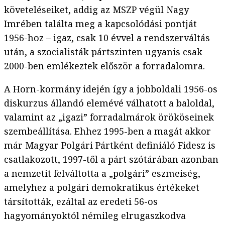
követeléseiket, addig az MSZP végül Nagy
Imrében találta meg a kapcsolódási pontját
1956-hoz – igaz, csak 10 évvel a rendszerváltás
után, a szocialisták pártszinten ugyanis csak
2000-ben emlékeztek először a forradalomra.
A Horn-kormány idején így a jobboldali 1956-os
diskurzus állandó elemévé válhatott a baloldal,
valamint az „igazi” forradalmárok örököseinek
szembeállítása. Ehhez 1995-ben a magát akkor
már Magyar Polgári Pártként definiáló Fidesz is
csatlakozott, 1997-től a párt szótárában azonban
a nemzetit felváltotta a „polgári” eszmeiség,
amelyhez a polgári demokratikus értékeket
társították, ezáltal az eredeti 56-os
hagyományoktól némileg elrugaszkodva