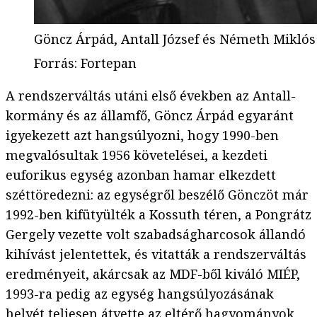
Göncz Árpád, Antall József és Németh Mikló
Forrás
:
Fortepan
A rendszerváltás utáni első években az Antall-
kormány és az államfő, Göncz Árpád egyaránt
igyekezett azt hangsúlyozni, hogy 1990-ben
megvalósultak 1956 követelései, a kezdeti
euforikus egység azonban hamar elkezdett
széttöredezni: az egységről beszélő Gönczöt már
1992-ben kifütyülték a Kossuth téren, a Pongrátz
Gergely vezette volt szabadságharcosok állandó
kihívást jelentettek, és vitatták a rendszerváltás
eredményeit, akárcsak az MDF-ből kiváló MIÉP,
1993-ra pedig az egység hangsúlyozásának
helyét teljesen átvette az eltérő hagyományok