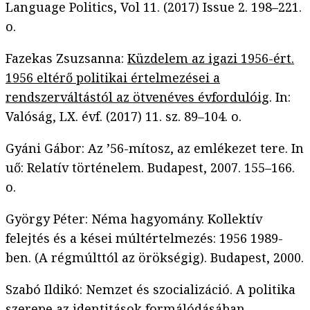
Language Politics, Vol 11. (2017) Issue 2. 198–221.
o.
Fazekas Zsuzsanna:
Küzdelem az igazi 1956-ért.
1956 eltérő politikai értelmezései a
rendszerváltástól az ötvenéves évfordulóig
. In:
Valóság, LX. évf. (2017) 11. sz. 89–104. o.
Gyáni Gábor: Az ’56-mítosz, az emlékezet tere. In
uő: Relatív történelem. Budapest, 2007. 155–166.
o.
György Péter: Néma hagyomány. Kollektív
felejtés és a kései múltértelmezés: 1956 1989-
ben. (A régmúlttól az örökségig). Budapest, 2000.
Szabó Ildikó: Nemzet és szocializáció. A politika
szerepe az identitások formálódásában