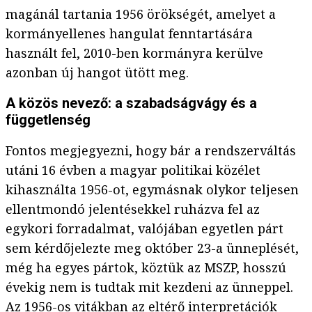
magánál tartania 1956 örökségét, amelyet a
kormányellenes hangulat fenntartására
használt fel, 2010-ben kormányra kerülve
azonban új hangot ütött meg.
A közös nevező: a szabadságvágy és a
függetlenség
Fontos megjegyezni, hogy bár a rendszerváltás
utáni 16 évben a magyar politikai közélet
kihasználta 1956-ot, egymásnak olykor teljesen
ellentmondó jelentésekkel ruházva fel az
egykori forradalmat, valójában egyetlen párt
sem kérdőjelezte meg október 23-a ünneplését,
még ha egyes pártok, köztük az MSZP, hosszú
évekig nem is tudtak mit kezdeni az ünneppel.
Az 1956-os vitákban az eltérő interpretációk