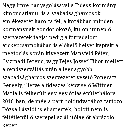
Nagy Imre hanyagolásával a Fidesz-kormány
kimondatlanul is a szabadságharcosok
emlékezetét karolta fel, a korábban minden
kormánynak gondot okozó, külön ünneplő
szervezetek tagjai pedig a forradalom
arcképcsarnokában is előkelő helyet kaptak: a
megtorlás során kivégzett Mansfeld Péter,
Csizmadi Ferenc, vagy Fejes József Tibor mellett
a rendszerváltás után a legnagyobb
szabadságharcos szervezetet vezető Pongrátz
Gergely, illetve a fideszes képviselő Wittner
Mária is felkerült egy-egy óriás épülethálóra
2016-ban, de még a párt holdudvarához tartozó
Dózsa Lászlót is elismerték, holott nem is
feltétlenül ő szerepel az állítólag őt ábrázoló
képen.