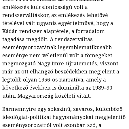
emlékezés kulcsfontosságú volt a
rendszerváltáskor, az emlékezés lehetővé
tételével vált ugyanis egyértelművé, hogy a
Kádár-rendszer alaptétele, a forradalom
tagadása megdőlt. A rendszerváltás
eseménysorozatának legemblematikusabb
eseménye nem véletlenül volt a tömegeket
megmozgató Nagy Imre-újratemetés, viszont
már az ott elhangzó beszédekben megjelent a
legtöbb olyan 1956-os narratíva, amely a
következő években is dominálta az 1989–90
utáni Magyarország közéleti vitáit.
Bármennyire egy sokszínű, zavaros, különböző
ideológiai-politikai hagyományokat megjelenítő
eseménysorozatról volt azonban szó, a