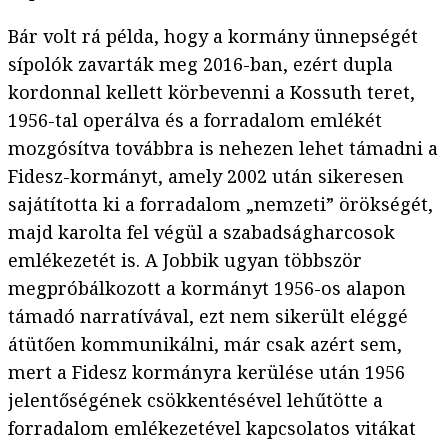
Bár volt rá példa, hogy a kormány ünnepségét
sípolók zavarták meg 2016-ban, ezért dupla
kordonnal kellett körbevenni a Kossuth teret,
1956-tal operálva és a forradalom emlékét
mozgósítva továbbra is nehezen lehet támadni a
Fidesz-kormányt, amely 2002 után sikeresen
sajátította ki a forradalom „nemzeti” örökségét,
majd karolta fel végül a szabadságharcosok
emlékezetét is. A Jobbik ugyan többször
megpróbálkozott a kormányt 1956-os alapon
támadó narratívával, ezt nem sikerült eléggé
átütően kommunikálni, már csak azért sem,
mert a Fidesz kormányra kerülése után 1956
jelentőségének csökkentésével lehűtötte a
forradalom emlékezetével kapcsolatos vitákat