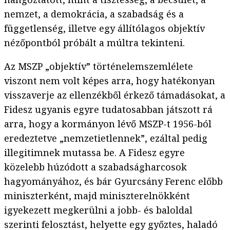
nemzet, a demokrácia, a szabadság és a
függetlenség, illetve egy állítólagos objektív
nézőpontból próbált a múltra tekinteni.
Az MSZP „objektív” történelemszemlélete
viszont nem volt képes arra, hogy hatékonyan
visszaverje az ellenzékből érkező támadásokat, a
Fidesz ugyanis egyre tudatosabban játszott rá
arra, hogy a kormányon lévő MSZP-t 1956-ból
eredeztetve „nemzetietlennek”, ezáltal pedig
illegitimnek mutassa be. A Fidesz egyre
közelebb húzódott a szabadságharcosok
hagyományához, és bár Gyurcsány Ferenc előbb
miniszterként, majd miniszterelnökként
igyekezett megkerülni a jobb- és baloldal
szerinti felosztást, helyette egy győztes, haladó