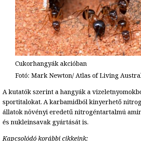
Cukorhangyák akcióban
Fotó
:
Mark Newton/ Atlas of Living Austra
A kutatók szerint a hangyák a vizeletnyomokb
sportitalokat. A karbamidból kinyerhető nitro
állatok növényi eredetű nitrogéntartalmú ami
és nukleinsavak gyártását is.
Kapcsolódó korábbi cikkeink: