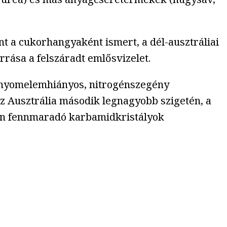
int a cukorhangyaként ismert, a dél-ausztráliai
rása a felszáradt emlősvizelet.
s nyomelemhiányos, nitrogénszegény
az Ausztrália második legnagyobb szigetén, a
tán fennmaradó karbamidkristályok