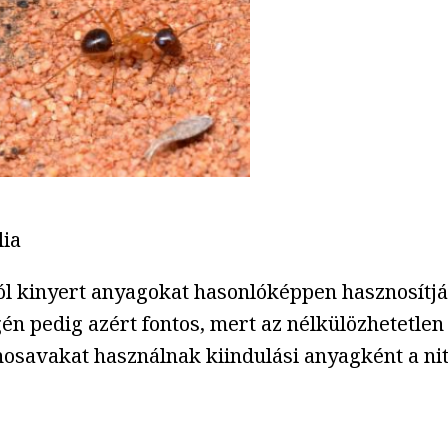
lia
ól kinyert anyagokat hasonlóképpen hasznosítjá
gén pedig azért fontos, mert az nélkülözhetetle
nosavakat használnak kiindulási anyagként a ni