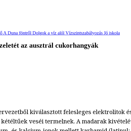
vő
A Duna föntről
Dolgok a víz alól
Vízszintszabályozás
Jó iskola
izeletét az ausztrál cukorhangyák
 szervezetből kiválasztott felesleges elektrolit
 kétéltűek veséi termelnek. A madarak kivételé
ium- és kalcium-ionok mellett karbamid (latinu