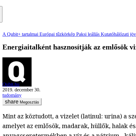
A Qubit+ tartalmai
Európai tűzkörkép
Paksi leállás
Kutatóhálózati jö
Energiaitalként hasznosítják az emlősök v
Qubit.hu
2019. december 30.
tudomány
Megosztás
Mint az köztudott, a vizelet (latinul: urina) a
amelyet az emlősök, madarak, hüllők, halak és
anyagcseretermékben a víz és a nátrium-, kál