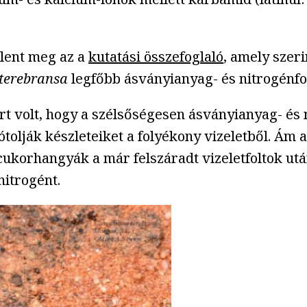
elent meg az a
kutatási összefoglaló
, amely szer
terebransa
legfőbb ásványianyag- és nitrogénfor
ert volt, hogy a szélsőségesen ásványianyag- é
tolják készleteiket a folyékony vizeletből. Ám 
 cukorhangyák a már felszáradt vizeletfoltok u
nitrogént.