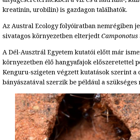
kreatinin, urobilin) is gazdagon találhatók.
Az Austral Ecology folyóiratban nemrégiben j
sivatagos környezetben elterjedt
Camponotus 
A Dél-Ausztrál Egyetem kutatói előtt már ism
környezetben élő hangyafajok előszeretettel pó
Kenguru-szigeten végzett kutatások szerint a
bányászatával szerzik be például a szükséges 