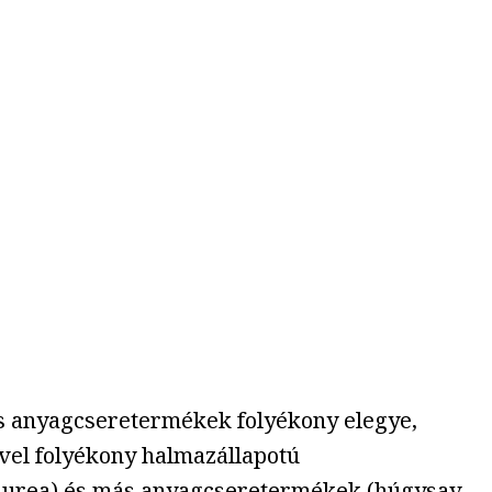
ok és anyagcseretermékek folyékony elegye,
vel folyékony halmazállapotú
l: urea) és más anyagcseretermékek (húgysav,