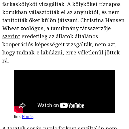
farkaskölyköt vizsgáltak. A kölyköket tíznapos
korukban választották el az anyjuktól, és nem
tanították őket külön játszani. Christina Hansen
Wheat zoológus, a tanulmány társszerzője
szerint
eredetileg az állatok általános
kooperációs képességeit vizsgálták, nem azt,
hogy tudnak-e labdázni, erre véletlenül jöttek
rá.
Forrás
A tesztek során nyolc farkast egyáltalán nem