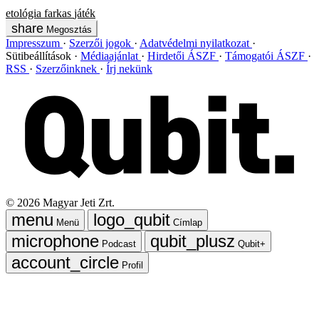
etológia
farkas
játék
Megosztás
Impresszum
Szerzői jogok
Adatvédelmi nyilatkozat
Sütibeállítások
Médiaajánlat
Hirdetői ÁSZF
Támogatói ÁSZF
RSS
Szerzőinknek
Írj nekünk
©
2026
Magyar Jeti Zrt.
Menü
Címlap
Podcast
Qubit+
Profil