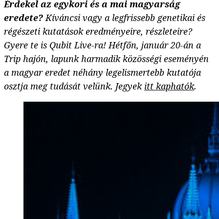
Érdekel az egykori és a mai magyarság
eredete?
Kíváncsi vagy a legfrissebb genetikai és
régészeti kutatások eredményeire, részleteire?
Gyere te is Qubit Live-ra! Hétfőn, január 20-án a
Trip hajón, lapunk harmadik közösségi eseményén
a magyar eredet néhány legelismertebb kutatója
osztja meg tudását velünk. Jegyek
itt kaphatók
.