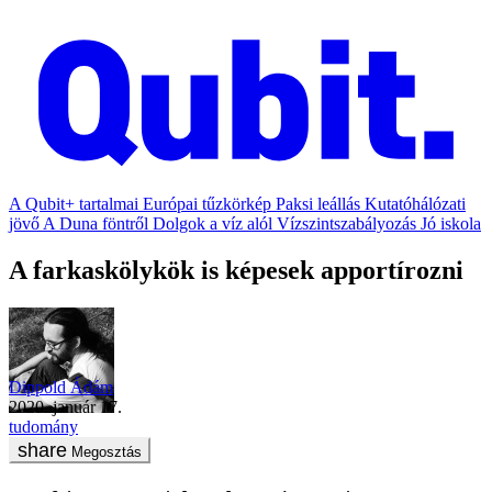
A Qubit+ tartalmai
Európai tűzkörkép
Paksi leállás
Kutatóhálózati
jövő
A Duna föntről
Dolgok a víz alól
Vízszintszabályozás
Jó iskola
A farkaskölykök is képesek apportírozni
Dippold Ádám
2020. január 17.
tudomány
Megosztás