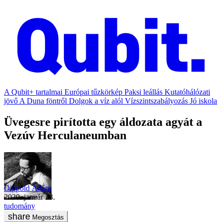
A Qubit+ tartalmai
Európai tűzkörkép
Paksi leállás
Kutatóhálózati
jövő
A Duna föntről
Dolgok a víz alól
Vízszintszabályozás
Jó iskola
Üvegesre pirította egy áldozata agyát a
Vezúv Herculaneumban
Dippold Ádám
2020. január 23.
tudomány
Megosztás