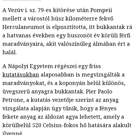
A Vezúv i. sz. 79-es kitörése után Pompeii
mellett a várostól húsz kilométerre fekvő
Herculaneumot is elpusztította, itt bukkantak rá
a hatvanas években egy huszonöt év körüli férfi
maradványaira, akit valószínűleg álmában ért a
halál.
A Nápolyi Egyetem régészei egy friss
kutatásukban
alaposabban is megvizsgálták a
maradványokat, és a koponyán belül különös,
üvegszerű anyagra bukkantak. Pier Paolo
Petrone, a kutatás vezetője szerint az anyag
vizsgálata alapján úgy tűnik, hogy a fényes
fekete anyag az áldozat agya lehetett, amely a
körülbelül 520 Celsius-fokos hő hatására alakult
ilyenné.