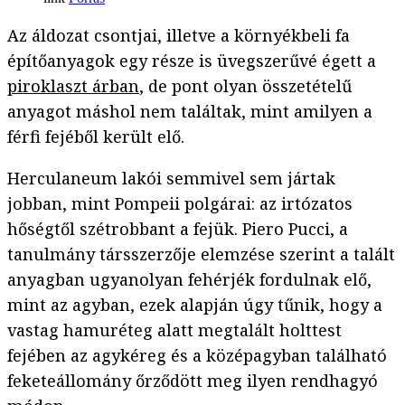
Az áldozat csontjai, illetve a környékbeli fa
építőanyagok egy része is üvegszerűvé égett a
piroklaszt árban
, de pont olyan összetételű
anyagot máshol nem találtak, mint amilyen a
férfi fejéből került elő.
Herculaneum lakói semmivel sem jártak
jobban, mint Pompeii polgárai: az irtózatos
hőségtől szétrobbant a fejük. Piero Pucci, a
tanulmány társszerzője elemzése szerint a talált
anyagban ugyanolyan fehérjék fordulnak elő,
mint az agyban, ezek alapján úgy tűnik, hogy a
vastag hamuréteg alatt megtalált holttest
fejében az agykéreg és a középagyban található
feketeállomány őrződött meg ilyen rendhagyó