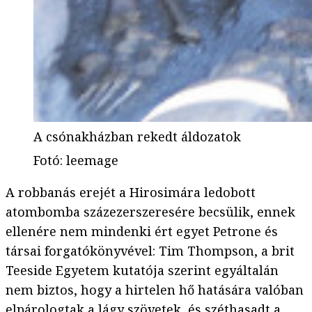
A csónakházban rekedt áldozatok
Fotó
:
leemage
A robbanás erejét a Hirosimára ledobott
atombomba százezerszeresére becsülik, ennek
ellenére nem mindenki ért egyet Petrone és
társai forgatókönyvével: Tim Thompson, a brit
Teeside Egyetem kutatója szerint egyáltalán
nem biztos, hogy a hirtelen hő hatására valóban
elpárologtak a lágy szövetek, és széthasadt a