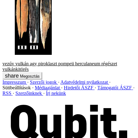
vezúv
vulkán
agy
piroklaszt
pompeii
herculaneum
régészet
vulkánkitörés
Megosztás
Impresszum
Szerzői jogok
Adatvédelmi nyilatkozat
Sütibeállítások
Médiaajánlat
Hirdetői ÁSZF
Támogatói ÁSZF
RSS
Szerzőinknek
Írj nekünk