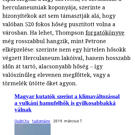
herculaneumiak koponyája, szerinte a
bizonyítékok azt sem támasztják alá, hogy
valóban 520 fokos hőség pusztított volna a
városban. Ha lehet, Thompson
forgatókönyve
még rosszabbul hangzik, mint Petrone
elképzelése: szerinte nem egy hirtelen hősokk
végzett Herculaneum lakóival, hanem hosszabb
időn át tartó, alacsonyabb hőség – így
valószínűleg elevenen megfőttek, vagy a
törmelék ütötte őket agyon.
Magyar kutatók szerint a klímaváltozással
a vulkáni hamufelhők is gyilkosabbakká
válnak
Qubit.hu
tudomány
2019. március 7.