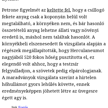
Petrone figyelmét az
keltette fel
, hogy a csillogó
fekete anyag csak a koponyán belül volt
megtalálható, a környéken nem, és bár hasonló
összetételű anyag lehetne állati vagy növényi
eredetű is, máshol nem találtak hasonlót. A
környékbeli elszenesedett fa vizsgálata alapján a
régészek megállapították, hogy Herculaneumot
nagyjából 520 fokos hőség pusztította el, ez
elegendő volt ahhoz, hogy a testzsír
felgyulladjon, a szövetek pedig elpárologjanak.
A maradványok vizsgálata szerint a hirtelen
hőhullámot gyors lehűlés követte, ennek
eredményeképpen jöhetett létre az üvegesre
égett agy is.
Forrás