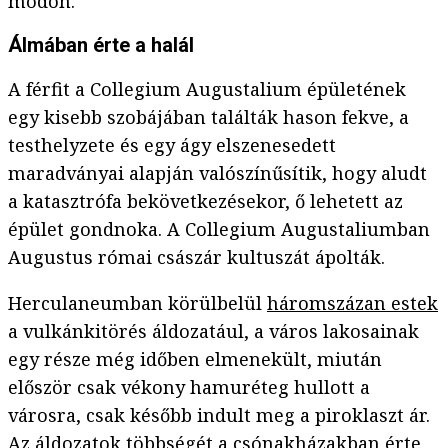
módon.
Álmában érte a halál
A férfit a Collegium Augustalium épületének
egy kisebb szobájában találták hason fekve, a
testhelyzete és egy ágy elszenesedett
maradványai alapján valószínűsítik, hogy aludt
a katasztrófa bekövetkezésekor, ő lehetett az
épület gondnoka. A Collegium Augustaliumban
Augustus római császár kultuszát ápolták.
Herculaneumban körülbelül
háromszázan estek
a vulkánkitörés áldozatául, a város lakosainak
egy része még időben elmenekült, miután
először csak vékony hamuréteg hullott a
városra, csak később indult meg a piroklaszt ár.
Az áldozatok többségét a csónakházakban érte