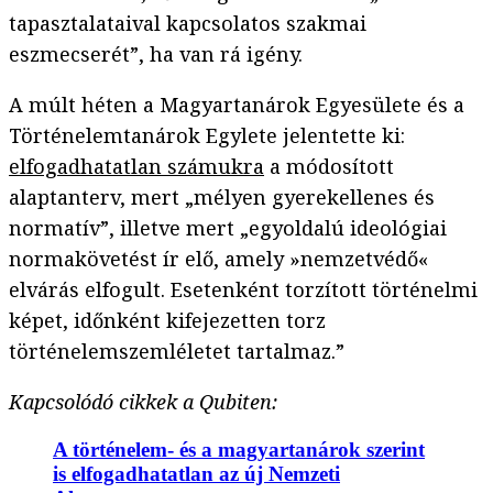
tapasztalataival kapcsolatos szakmai
eszmecserét”, ha van rá igény.
A múlt héten a Magyartanárok Egyesülete és a
Történelemtanárok Egylete jelentette ki:
elfogadhatatlan számukra
a módosított
alaptanterv, mert „mélyen gyerekellenes és
normatív”, illetve mert „egyoldalú ideológiai
normakövetést ír elő, amely »nemzetvédő«
elvárás elfogult. Esetenként torzított történelmi
képet, időnként kifejezetten torz
történelemszemléletet tartalmaz.”
Kapcsolódó cikkek a Qubiten:
A történelem- és a magyartanárok szerint
is elfogadhatatlan az új Nemzeti