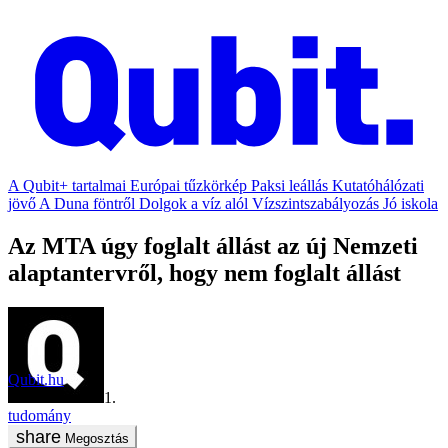
A Qubit+ tartalmai
Európai tűzkörkép
Paksi leállás
Kutatóhálózati
jövő
A Duna föntről
Dolgok a víz alól
Vízszintszabályozás
Jó iskola
Az MTA úgy foglalt állást az új Nemzeti
alaptantervről, hogy nem foglalt állást
Qubit.hu
2020. február 11.
tudomány
Megosztás