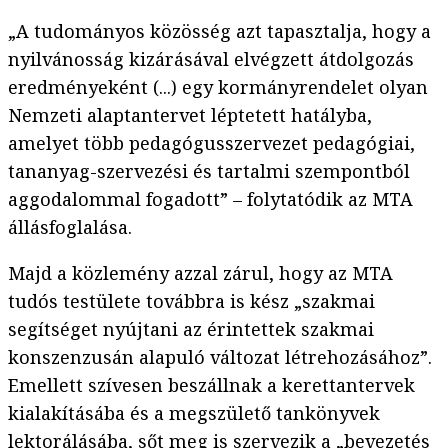
„A tudományos közösség azt tapasztalja, hogy a
nyilvánosság kizárásával elvégzett átdolgozás
eredményeként (...) egy kormányrendelet olyan
Nemzeti alaptantervet léptetett hatályba,
amelyet több pedagógusszervezet pedagógiai,
tananyag-szervezési és tartalmi szempontból
aggodalommal fogadott” – folytatódik az MTA
állásfoglalása.
Majd a közlemény azzal zárul, hogy az MTA
tudós testülete továbbra is kész „szakmai
segítséget nyújtani az érintettek szakmai
konszenzusán alapuló változat létrehozásához”.
Emellett szívesen beszállnak a kerettantervek
kialakításába és a megszülető tankönyvek
lektorálásába, sőt meg is szervezik a „bevezetés