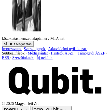
közoktatás
nemzeti alaptanterv
MTA
nat
Megosztás
Impresszum
Szerzői jogok
Adatvédelmi nyilatkozat
Sütibeállítások
Médiaajánlat
Hirdetői ÁSZF
Támogatói ÁSZF
RSS
Szerzőinknek
Írj nekünk
©
2026
Magyar Jeti Zrt.