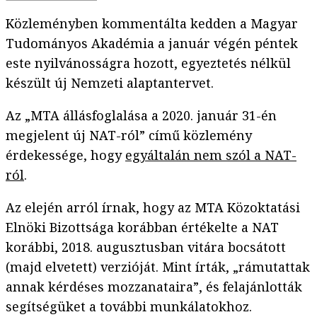
Közleményben kommentálta kedden a Magyar
Tudományos Akadémia a január végén péntek
este nyilvánosságra hozott, egyeztetés nélkül
készült új Nemzeti alaptantervet.
Az „MTA állásfoglalása a 2020. január 31-én
megjelent új NAT-ról” című közlemény
érdekessége, hogy
egyáltalán nem szól a NAT-
ról
.
Az elején arról írnak, hogy az MTA Közoktatási
Elnöki Bizottsága korábban értékelte a NAT
korábbi, 2018. augusztusban vitára bocsátott
(majd elvetett) verzióját. Mint írták, „rámutattak
annak kérdéses mozzanataira”, és felajánlották
segítségüket a további munkálatokhoz.