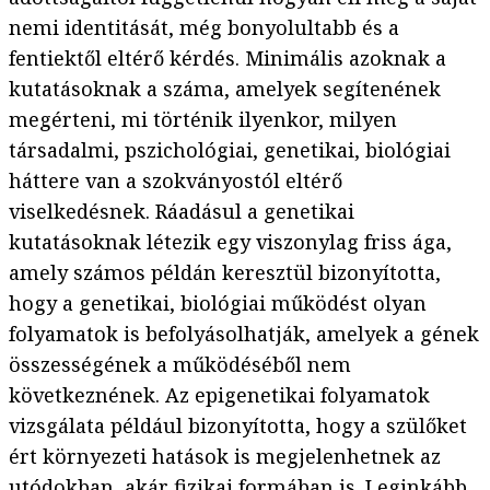
nemi identitását, még bonyolultabb és a
fentiektől eltérő kérdés. Minimális azoknak a
kutatásoknak a száma, amelyek segítenének
megérteni, mi történik ilyenkor, milyen
társadalmi, pszichológiai, genetikai, biológiai
háttere van a szokványostól eltérő
viselkedésnek. Ráadásul a genetikai
kutatásoknak létezik egy viszonylag friss ága,
amely számos példán keresztül bizonyította,
hogy a genetikai, biológiai működést olyan
folyamatok is befolyásolhatják, amelyek a gének
összességének a működéséből nem
következnének. Az epigenetikai folyamatok
vizsgálata például bizonyította, hogy a szülőket
ért környezeti hatások is megjelenhetnek az
utódokban, akár fizikai formában is. Leginkább