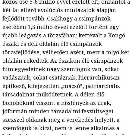
közös őse 5-6 millió évvel ezelőtt élt, onnantól a
két faj eltérő evolúciós mintázatok alapján
fejlődött tovább. Csakhogy a csimpánzok
esetében 1,5 millió évvel ezelőtt történt egy
újabb leágazás a törzsfában: kettévált a Kongó
északi és déli oldalán élő csimpánzok
törzsfejlődése, vélhetően azért, mert a folyó két
oldalán rekedtek. Az északon élő csimpánzok
hím egyedeinek nagy szemfoguk van, sokat
vadásznak, sokat csatáznak, hierarchikusan
építkező, kifejezetten „macsó”, patriarchális
társadalmat működtetnek. A délen élő
bonobóknál viszont a nőstények az urak,
jóformán minden társadalmi feszültséget
szexszel oldanak meg a verekedés helyett, a
szemfoguk is kicsi, nem is lenne alkalmas a