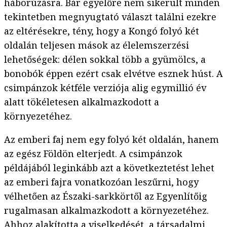
háborúzásra. Bár egyelőre nem sikerült minden
tekintetben megnyugtató választ találni ezekre
az eltérésekre, tény, hogy a Kongó folyó két
oldalán teljesen mások az élelemszerzési
lehetőségek: délen sokkal több a gyümölcs, a
bonobók éppen ezért csak elvétve esznek húst. A
csimpánzok kétféle verziója alig egymillió év
alatt tökéletesen alkalmazkodott a
környezetéhez.
Az emberi faj nem egy folyó két oldalán, hanem
az egész Földön elterjedt. A csimpánzok
példájából leginkább azt a következtetést lehet
az emberi fajra vonatkozóan leszűrni, hogy
vélhetően az Északi-sarkkörtől az Egyenlítőig
rugalmasan alkalmazkodott a környezetéhez.
Ahhoz alakította a viselkedését, a társadalmi