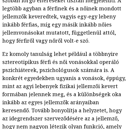
szóban forgó eltéréseket tisztán megjeleníti. A
legtöbb agyban a férfinek és a nőinek mondott
jellemzők keveredtek, vagyis egy-egy lebeny
inkább férfias, míg egy másik inkább nőies
jellemvonásokat mutatott, függetlenül attól,
hogy férfiről vagy nőről volt-e szó.
Ez komoly tanulság lehet például a többnyire
sztereotipikus férfi és női vonásokkal operáló
pszichiáterek, pszichológusok számára is. A
konkrét egyedekben ugyanis a vonások, éppúgy,
mint az agyi lebenyek fizikai jellemzői kevert
formában jelennek meg, és a különbségek oka
inkább az egyes jellemzők arányaiban
keresendő. Tovább bonyolítja a helyzetet, hogy
az idegrendszer szerveződésére az a jellemző,
hogy nem nagyon létezik olyan funkció, amely