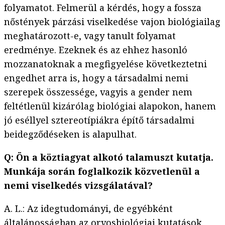
folyamatot. Felmerül a kérdés, hogy a fossza
nőstények párzási viselkedése vajon biológiailag
meghatározott-e, vagy tanult folyamat
eredménye. Ezeknek és az ehhez hasonló
mozzanatoknak a megfigyelése következtetni
engedhet arra is, hogy a társadalmi nemi
szerepek összessége, vagyis a gender nem
feltétlenül kizárólag biológiai alapokon, hanem
jó eséllyel sztereotípiákra építő társadalmi
beidegződéseken is alapulhat.
Q: Ön a köztiagyat alkotó talamuszt kutatja.
Munkája során foglalkozik közvetlenül a
nemi viselkedés vizsgálatával?
A. L.: Az idegtudományi, de egyébként
általánosságban az orvosbiológiai kutatások