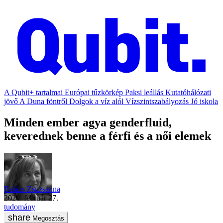
A Qubit+ tartalmai
Európai tűzkörkép
Paksi leállás
Kutatóhálózati
jövő
A Duna föntről
Dolgok a víz alól
Vízszintszabályozás
Jó iskola
Minden ember agya genderfluid,
keverednek benne a férfi és a női elemek
Balázs Zsuzsanna
2020. február 27.
tudomány
Megosztás