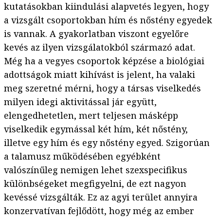
kutatásokban kiindulási alapvetés legyen, hogy
a vizsgált csoportokban hím és nőstény egyedek
is vannak. A gyakorlatban viszont egyelőre
kevés az ilyen vizsgálatokból származó adat.
Még ha a vegyes csoportok képzése a biológiai
adottságok miatt kihívást is jelent, ha valaki
meg szeretné mérni, hogy a társas viselkedés
milyen idegi aktivitással jár együtt,
elengedhetetlen, mert teljesen másképp
viselkedik egymással két hím, két nőstény,
illetve egy hím és egy nőstény egyed. Szigorúan
a talamusz működésében egyébként
valószínűleg nemigen lehet szexspecifikus
különbségeket megfigyelni, de ezt nagyon
kevéssé vizsgálták. Ez az agyi terület annyira
konzervatívan fejlődött, hogy még az ember