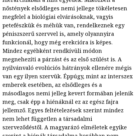
nőstények elsődleges nemi jellege tökéletesen
megfelel a biológiai elvárásoknak, vagyis
petefészkük és méhük van, rendelkeznek egy
péniszszerű szervvel is, amely olyannyira
funkcionál, hogy még erekcióra is képes.
Mindez egyébként rendkívüli módon
megnehezíti a párzást és az első szülést is. A
nyilvánvaló evolúciós hátrányok ellenére mégis
van egy ilyen szervük. Éppúgy, mint az interszex
emberek esetében, az elsődleges és a
másodlagos nemi jelleg kevert formában jelenik
meg, csak épp a hiénáknál ez az egész fajra
jellemző. Egyes feltételezések szerint mindez
nem lehet független a társadalmi
szerveződéstől. A magyarázó elméletek egyike
szerint a hiénák társadalma korábban nem