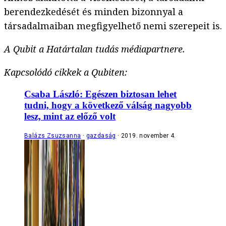
berendezkedését és minden bizonnyal a
társadalmaiban megfigyelhető nemi szerepeit is.
A Qubit a Határtalan tudás médiapartnere.
Kapcsolódó cikkek a Qubiten:
Csaba László: Egészen biztosan lehet
tudni, hogy a következő válság nagyobb
lesz, mint az előző volt
Balázs Zsuzsanna
gazdaság
2019. november 4.