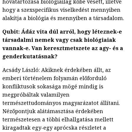
hovatartozása biológiailag kőbe vésett, illetve
hogy a szexspecifikus viselkedést mennyiben
alakítja a biológia és mennyiben a társadalom.
Qubit: Ádáz vita dúl arról, hogy léteznek-e
társadalmi nemek vagy csak biológiaiak
vannak-e. Van keresztmetszete az agy- és a
genderkutatásnak?
Acsády László: Akiknek érdekében állt, az
emberi történelem folyamán előforduló
konfliktusok sokasága mögé mindig is
megpróbáltak valamilyen
természettudományos magyarázatot állítani.
Nézőpontjuk alátámasztása érdekében
természetesen a többi elhallgatása mellett
kiragadtak egy-egy aprócska részletet a