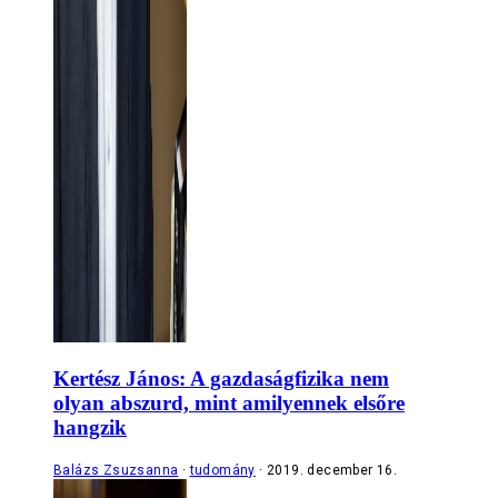
Kertész János: A gazdaságfizika nem
olyan abszurd, mint amilyennek elsőre
hangzik
Balázs Zsuzsanna
tudomány
2019. december 16.