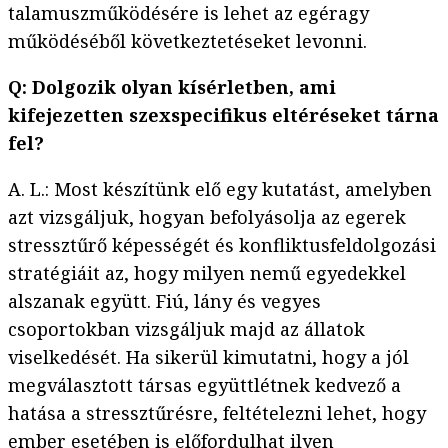
talamuszműködésére is lehet az egéragy
működéséből következtetéseket levonni.
Q: Dolgozik olyan kísérletben, ami
kifejezetten szexspecifikus eltéréseket tárna
fel?
A. L.: Most készítünk elő egy kutatást, amelyben
azt vizsgáljuk, hogyan befolyásolja az egerek
stressztűrő képességét és konfliktusfeldolgozási
stratégiáit az, hogy milyen nemű egyedekkel
alszanak együtt. Fiú, lány és vegyes
csoportokban vizsgáljuk majd az állatok
viselkedését. Ha sikerül kimutatni, hogy a jól
megválasztott társas együttlétnek kedvező a
hatása a stressztűrésre, feltételezni lehet, hogy
ember esetében is előfordulhat ilyen