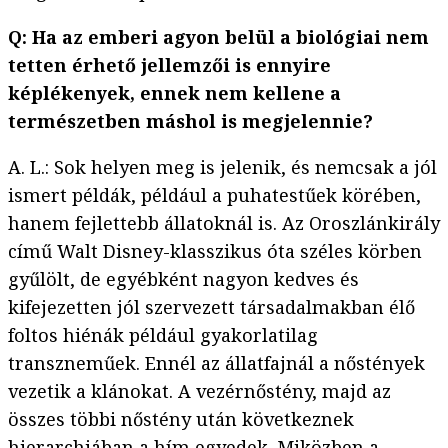
Q: Ha az emberi agyon belül a biológiai nem
tetten érhető jellemzői is ennyire
képlékenyek, ennek nem kellene a
természetben máshol is megjelennie?
A. L.: Sok helyen meg is jelenik, és nemcsak a jól
ismert példák, például a puhatestűek körében,
hanem fejlettebb állatoknál is. Az Oroszlánkirály
című Walt Disney-klasszikus óta széles körben
gyűlölt, de egyébként nagyon kedves és
kifejezetten jól szervezett társadalmakban élő
foltos hiénák például gyakorlatilag
transzneműek. Ennél az állatfajnál a nőstények
vezetik a klánokat. A vezérnőstény, majd az
összes többi nőstény után következnek
hierarchiában a hím egyedek. Miközben a