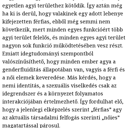
egyetlen agyi területhez kötődik. Így aztán még
ha ki is derül, hogy valakinek egy adott lebenye
kifejezetten férfias, ebből még semmi nem
következik, mert minden egyes funkcióért több
agyi terület felelős, és minden egyes agyi terület
nagyon sok funkció működtetésében vesz részt.
Emiatt idegtudományi szempontból
valószínűsíthető, hogy minden ember agya a
genderfluiditás állapotában van, vagyis a férfi és
a női elemek keveredése. Más kérdés, hogy a
nemi identitás, a szexuális viselkedés csak az
idegrendszer és a környezet folyamatos
interakciójában értelmezhető. Így fordulhat elő,
hogy a jelenlegi elképzelés szerint „férfias” agy
az aktuális társadalmi felfogás szerinti „nőies”
magatartással párosul.