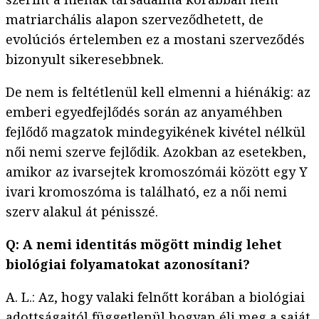
matriarchális alapon szerveződhetett, de
evolúciós értelemben ez a mostani szerveződés
bizonyult sikeresebbnek.
De nem is feltétlenül kell elmenni a hiénákig: az
emberi egyedfejlődés során az anyaméhben
fejlődő magzatok mindegyikének kivétel nélkül
női nemi szerve fejlődik. Azokban az esetekben,
amikor az ivarsejtek kromoszómái között egy Y
ivari kromoszóma is található, ez a női nemi
szerv alakul át pénisszé.
Q: A nemi identitás mögött mindig lehet
biológiai folyamatokat azonosítani?
A. L.: Az, hogy valaki felnőtt korában a biológiai
adottságaitól függetlenül hogyan éli meg a saját