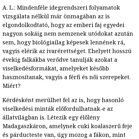
A. L.: Mindenféle idegrendszeri folyamatok
vizsgálata nélkül már önmagában az is
elgondolkodtató, hogy az emberi faj egyedei
nagyon sokáig nem nemzenek utódokat azután
sem, hogy biológiailag képesek lennének rá,
vagyis elérik az ivarérettséget. Ehelyett hosszú
évekig falkákba verődve tanulják azokat a
viselkedésformákat, amelyeket később
hasznosítanak, vagyis a férfi és női szerepeket.
Miért?
Kérdésként merülhet fel az is, hogy hasonló
viselkedési minták előfordulhatnak-e az
állatvilágban is. Létezik egy élőlény
Madagaszkáron, amelynek cuki koalaszerű feje
és párducteste van, úgy mozog a fákon, mint