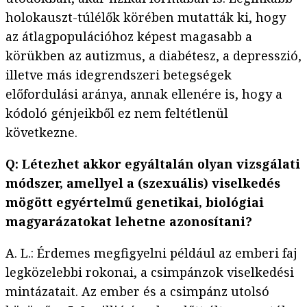
holokauszt-túlélők körében mutatták ki, hogy
az átlagpopulációhoz képest magasabb a
körükben az autizmus, a diabétesz, a depresszió,
illetve más idegrendszeri betegségek
előfordulási aránya, annak ellenére is, hogy a
kódoló génjeikből ez nem feltétlenül
következne.
Q: Létezhet akkor egyáltalán olyan vizsgálati
módszer, amellyel a (szexuális) viselkedés
mögött egyértelmű genetikai, biológiai
magyarázatokat lehetne azonosítani?
A. L.: Érdemes megfigyelni például az emberi faj
legközelebbi rokonai, a csimpánzok viselkedési
mintázatait. Az ember és a csimpánz utolsó