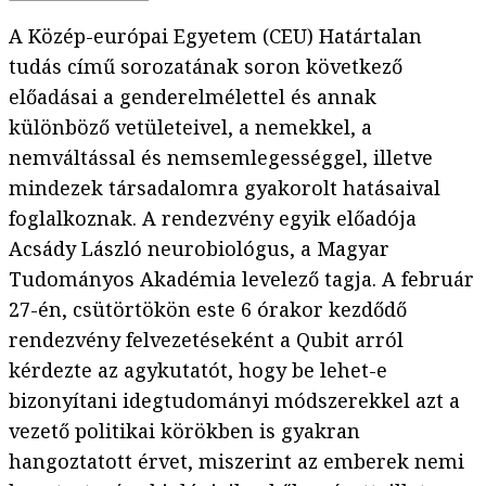
A Közép-európai Egyetem (CEU) Határtalan
tudás című sorozatának soron következő
előadásai a genderelmélettel és annak
különböző vetületeivel, a nemekkel, a
nemváltással és nemsemlegességgel, illetve
mindezek társadalomra gyakorolt hatásaival
foglalkoznak. A rendezvény egyik előadója
Acsády László neurobiológus, a Magyar
Tudományos Akadémia levelező tagja. A február
27-én, csütörtökön este 6 órakor kezdődő
rendezvény felvezetéseként a Qubit arról
kérdezte az agykutatót, hogy be lehet-e
bizonyítani idegtudományi módszerekkel azt a
vezető politikai körökben is gyakran
hangoztatott érvet, miszerint az emberek nemi