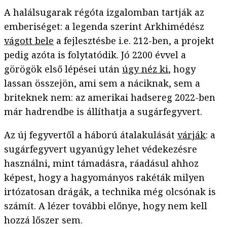
A halálsugarak régóta izgalomban tartják az
emberiséget: a legenda szerint Arkhimédész
vágott bele
a fejlesztésbe i.e. 212-ben, a projekt
pedig azóta is folytatódik. Jó 2200 évvel a
görögök első lépései után
úgy néz ki
, hogy
lassan összejön, ami sem a náciknak, sem a
briteknek nem: az amerikai hadsereg 2022-ben
már hadrendbe is állíthatja a sugárfegyvert.
Az új fegyvertől a háború átalakulását
várják
: a
sugárfegyvert ugyanúgy lehet védekezésre
használni, mint támadásra, ráadásul ahhoz
képest, hogy a hagyományos rakéták milyen
irtózatosan drágák, a technika még olcsónak is
számít. A lézer további előnye, hogy nem kell
hozzá lőszer sem.