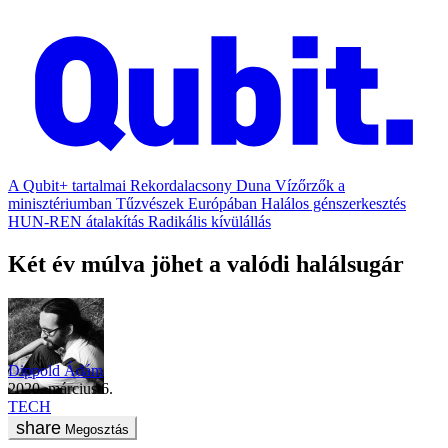
A Qubit+ tartalmai
Rekordalacsony Duna
Vízőrzők a
minisztériumban
Tűzvészek Európában
Halálos génszerkesztés
HUN-REN átalakítás
Radikális kívülállás
Két év múlva jöhet a valódi halálsugár
Dippold Ádám
2020. március 6.
TECH
Megosztás