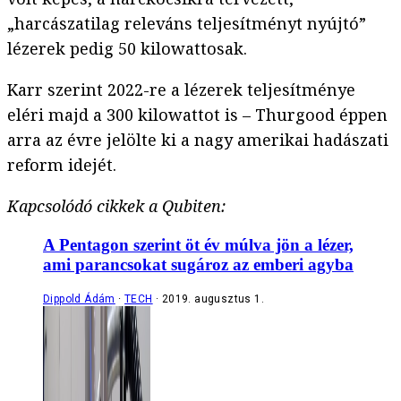
„harcászatilag releváns teljesítményt nyújtó”
lézerek pedig 50 kilowattosak.
Karr szerint 2022-re a lézerek teljesítménye
eléri majd a 300 kilowattot is – Thurgood éppen
arra az évre jelölte ki a nagy amerikai hadászati
reform idejét.
Kapcsolódó cikkek a Qubiten:
A Pentagon szerint öt év múlva jön a lézer,
ami parancsokat sugároz az emberi agyba
Dippold Ádám
TECH
2019. augusztus 1.