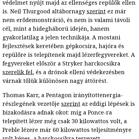
védelmet nyújt majd az ellenséges repülők ellen
is. Neil Thurgood altábornagy
szerint
ez már
nem erődemonstráció, és nem is valami távoli
cél, mint a hidegháború idején, hanem
gyakorlatilag a jelen technikája. A mostani
fejlesztések keretében gépkocsira, hajóra és
repülőre is telepítenek majd lézerfegyvereket. A
fegyvereket először a Stryker harckocsikra
szerelik fel
, és a drónok elleni védekezésben
várnak tőlük különösen nagy áttörést.
Thomas Karr, a Pentagon irányítottenergia-
részlegének vezetője
szerint
az eddigi lépések is
bizakodásra adnak okot: míg a Ponce-ra
telepített lézer még csak 30 kilowattos volt, a
Preble lézere már 60 kilowattos teljesítményre
volt képes, a harckocsikra tervezett,