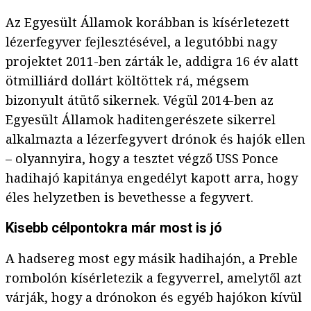
Az Egyesült Államok korábban is kísérletezett
lézerfegyver fejlesztésével, a legutóbbi nagy
projektet 2011-ben zárták le, addigra 16 év alatt
ötmilliárd dollárt költöttek rá, mégsem
bizonyult átütő sikernek. Végül 2014-ben az
Egyesült Államok haditengerészete sikerrel
alkalmazta a lézerfegyvert drónok és hajók ellen
– olyannyira, hogy a tesztet végző USS Ponce
hadihajó kapitánya engedélyt kapott arra, hogy
éles helyzetben is bevethesse a fegyvert.
Kisebb célpontokra már most is jó
A hadsereg most egy másik hadihajón, a Preble
rombolón kísérletezik a fegyverrel, amelytől azt
várják, hogy a drónokon és egyéb hajókon kívül