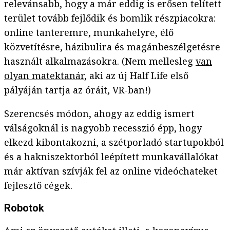
relevánsabb, hogy a már eddig is erősen telített
terület tovább fejlődik és bomlik részpiacokra:
online tanteremre, munkahelyre, élő
közvetítésre, házibulira és magánbeszélgetésre
használt alkalmazásokra. (Nem mellesleg
van
olyan matektanár
, aki az új Half Life első
pályáján tartja az óráit, VR-ban!)
Szerencsés módon, ahogy az eddig ismert
válságoknál is nagyobb recesszió épp, hogy
elkezd kibontakozni, a szétporladó startupokból
és a hakniszektorból leépített munkavállalókat
már aktívan szívják fel az online videóchateket
fejlesztő cégek.
Robotok