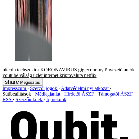
bitcoin
techszektor
KORONAVÍRUS
gig economy
önvezető autók
youtube
válság
üzlet
internet
kriptovaluta
netflix
Megosztás
Impresszum
Szerzői jogok
Adatvédelmi nyilatkozat
Sütibeállítások
Médiaajánlat
Hirdetői ÁSZF
Támogatói ÁSZF
RSS
Szerzőinknek
Írj nekünk