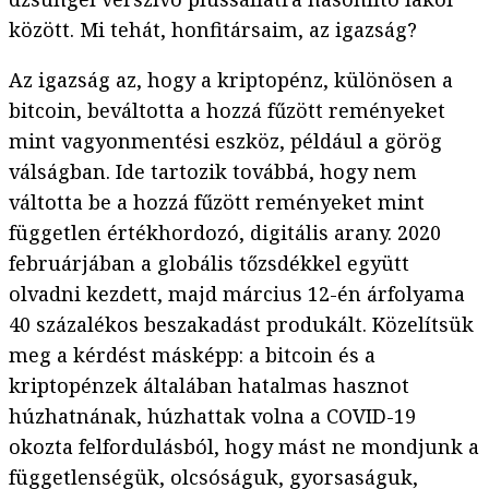
között. Mi tehát, honfitársaim, az igazság?
Az igazság az, hogy a kriptopénz, különösen a
bitcoin, beváltotta a hozzá fűzött reményeket
mint vagyonmentési eszköz, például a görög
válságban. Ide tartozik továbbá, hogy nem
váltotta be a hozzá fűzött reményeket mint
független értékhordozó, digitális arany. 2020
februárjában a globális tőzsdékkel együtt
olvadni kezdett, majd március 12-én árfolyama
40 százalékos beszakadást produkált. Közelítsük
meg a kérdést másképp: a bitcoin és a
kriptopénzek általában hatalmas hasznot
húzhatnának, húzhattak volna a COVID-19
okozta felfordulásból, hogy mást ne mondjunk a
függetlenségük, olcsóságuk, gyorsaságuk,