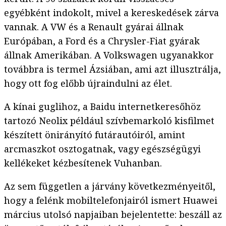
egyébként indokolt, mivel a kereskedések zárva
vannak. A VW és a Renault gyárai állnak
Európában, a Ford és a Chrysler-Fiat gyárak
állnak Amerikában. A Volkswagen ugyanakkor
továbbra is termel Ázsiában, ami azt illusztrálja,
hogy ott fog előbb újraindulni az élet.
A kínai guglihoz, a Baidu internetkeresőhöz
tartozó Neolix például szívbemarkoló kisfilmet
készített önirányító futárautóiról, amint
arcmaszkot osztogatnak, vagy egészségügyi
kellékeket kézbesítenek Vuhanban.
Az sem független a járvány következményeitől,
hogy a felénk mobiltelefonjairól ismert Huawei
március utolsó napjaiban bejelentette: beszáll az