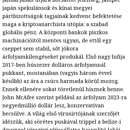
japán spekulánsok és kínai megyei
pártbizottságok tagjainak kedvenc befektetése
maga a kriptoanarchista utópia: a szabad
globális pénz. A központi bankok piszkos
machinációitól mentes ugyan, de ettől egy
cseppet sem stabil, sőt jókora
árfolyamkilengéseket produkál. Első nagy lufija
2017-ben húszezer dolláros árfolyamnál
pukkant, mostanában (vagyis három évvel
később) az ára a csúcs harmada körül mozog.
Ennek ellenére sokat töretlenül hisznek benne.
John McAfee szerint például az árfolyam 2023-ra
negyedmillió dollár lesz, konzervatívan
becsülve. A világ első vírusirtójának szerzőjét
idézzük, aki sörétes puskával trippel a belize-i
dzsungel vérszívó plüssállatra hasonlító lakói