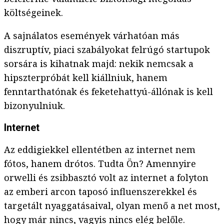
költségeinek.
A sajnálatos események várhatóan más
diszruptív, piaci szabályokat felrúgó startupok
sorsára is kihatnak majd: nekik nemcsak a
hipszterpróbát kell kiállniuk, hanem
fenntarthatónak és feketehattyú-állónak is kell
bizonyulniuk.
Internet
Az eddigiekkel ellentétben az internet nem
fótos, hanem drótos. Tudta Ön? Amennyire
orwelli és zsibbasztó volt az internet a folyton
az emberi arcon taposó influenszerekkel és
targetált nyaggatásaival, olyan menő a net most,
hogy már nincs, vagyis nincs elég belőle.