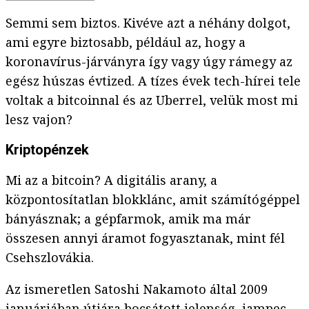
Semmi sem biztos. Kivéve azt a néhány dolgot,
ami egyre biztosabb, például az, hogy a
koronavírus-járványra így vagy úgy rámegy az
egész húszas évtized. A tízes évek tech-hírei tele
voltak a bitcoinnal és az Uberrel, velük most mi
lesz vajon?
Kriptopénzek
Mi az a bitcoin? A digitális arany, a
központosítatlan blokklánc, amit számítógéppel
bányásznak; a gépfarmok, amik ma már
összesen annyi áramot fogyasztanak, mint fél
Csehszlovákia.
Az ismeretlen Satoshi Nakamoto által 2009
januárjában útjára bocsátott jelenség, jampec