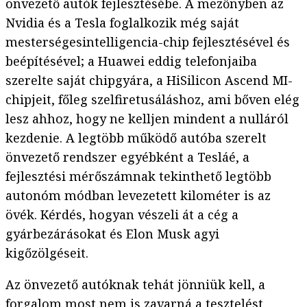
önvezető autók fejlesztésébe. A mezőnyben az
Nvidia és a Tesla foglalkozik még saját
mesterségesintelligencia-chip fejlesztésével és
beépítésével; a Huawei eddig telefonjaiba
szerelte saját chipgyára, a HiSilicon Ascend MI-
chipjeit, főleg szelfiretusáláshoz, ami bőven elég
lesz ahhoz, hogy ne kelljen mindent a nulláról
kezdenie. A legtöbb működő autóba szerelt
önvezető rendszer egyébként a Tesláé, a
fejlesztési mérőszámnak tekinthető legtöbb
autonóm módban levezetett kilométer is az
övék. Kérdés, hogyan vészeli át a cég a
gyárbezárásokat és Elon Musk agyi
kigőzölgéseit.
Az önvezető autóknak tehát jönniük kell, a
forgalom most nem is zavarná a tesztelést.