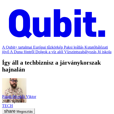
A Qubit+ tartalmai
Európai tűzkörkép
Paksi leállás
Kutatóhálózati
jövő
A Duna föntről
Dolgok a víz alól
Vízszintszabályozás
Jó iskola
Így áll a techbiznisz a járványkorszak
hajnalán
Papdi-Pécskői Viktor
2020. április 1.
TECH
Megosztás