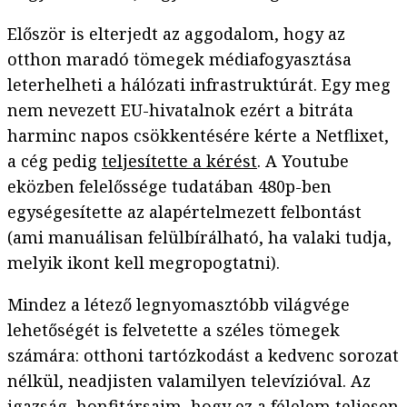
Először is elterjedt az aggodalom, hogy az
otthon maradó tömegek médiafogyasztása
leterhelheti a hálózati infrastruktúrát. Egy meg
nem nevezett EU-hivatalnok ezért a bitráta
harminc napos csökkentésére kérte a Netflixet,
a cég pedig
teljesítette a kérést
. A Youtube
eközben felelőssége tudatában 480p-ben
egységesítette az alapértelmezett felbontást
(ami manuálisan felülbírálható, ha valaki tudja,
melyik ikont kell megropogtatni).
Mindez a létező legnyomasztóbb világvége
lehetőségét is felvetette a széles tömegek
számára: otthoni tartózkodást a kedvenc sorozat
nélkül, neadjisten valamilyen televízióval. Az
igazság, honfitársaim, hogy ez a félelem teljesen