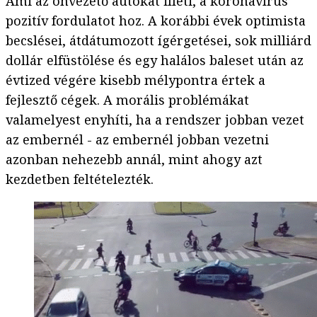
Ami az önvezető autókat illeti, a koronavírus
pozitív fordulatot hoz. A korábbi évek optimista
becslései, átdátumozott ígérgetései, sok milliárd
dollár elfüstölése és egy halálos baleset után az
évtized végére kisebb mélypontra értek a
fejlesztő cégek. A morális problémákat
valamelyest enyhíti, ha a rendszer jobban vezet
az embernél - az embernél jobban vezetni
azonban nehezebb annál, mint ahogy azt
kezdetben feltételezték.