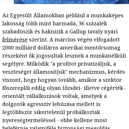
Az Egyesült Államokban például a munkaképes
lakosság több mint harmada, 36 százalék
szabadúszik és haknizik a Gallup tavaly nyári
felmérése
szerint. A március végén elfogadott
2000 milliárd dolláros amerikai mentőcsomag
részeként ők jogosultak lesznek a munkanélküli
segélyre. Működik "a profitot privatizáljuk, a
veszteséget államosítjuk" mechanizmus, kérdés
viszont, hogy hogyan tovább, amikor a szektor
főszereplői eddig olyan tőzsdei- illetve cégérték-
orientált vállalkozások voltak, amelyek a
dolgozók agresszív lehúzása mellett is
legtöbbször sikertelenül próbálkoztak
nyereségtermeléssel - ebbe kellene most
beleférnie valamiféle biztonsági megoldás