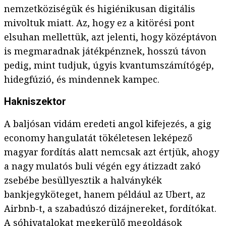
nemzetköziségük és higiénikusan digitális
mivoltuk miatt. Az, hogy ez a kitörési pont
elsuhan mellettük, azt jelenti, hogy középtávon
is megmaradnak játékpénznek, hosszú távon
pedig, mint tudjuk, úgyis kvantumszámítógép,
hidegfúzió, és mindennek kampec.
Hakniszektor
A baljósan vidám eredeti angol kifejezés, a gig
economy hangulatát tökéletesen leképező
magyar fordítás alatt nemcsak azt értjük, ahogy
a nagy mulatós buli végén egy átizzadt zakó
zsebébe besüllyesztik a halványkék
bankjegyköteget, hanem például az Ubert, az
Airbnb-t, a szabadúszó dizájnereket, fordítókat.
A sóhivatalokat megkerülő megoldások