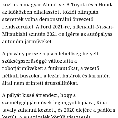
köztük a magyar AImotive. A Toyota és a Honda
az időközben elhalasztott tokiói olimpián
szerették volna demonstrálni önvezető
rendszerüket. A Ford 2021-re, a Renault-Nissan-
Mitsubishi szintén 2021-re ígérte az autópályás
autonóm járműveket.
A járvány persze a piaci lehetőség helyett
szükségszerűséggé változtatta a
robotjárműveket: a futárautókat, a vezető
nélküli buszokat, a lezárt határok és karantén
által nem érintett áruszállítókat.
A pályát kissé átrendezi, hogy a
személygépjárművek legnagyobb piaca, Kína
tavaly zuhanni kezdett, és 2020 elejére a padlóra
került. A 90 százalék körüli visszaesés