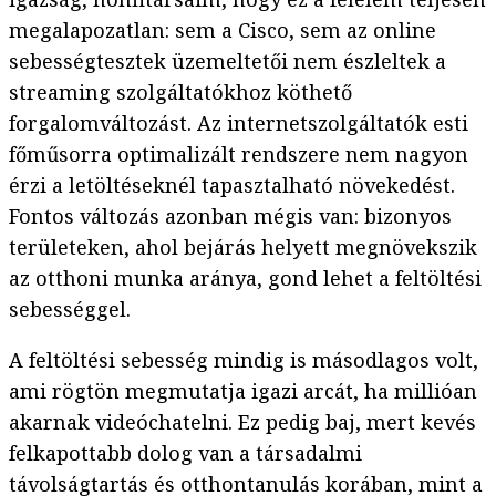
megalapozatlan: sem a Cisco, sem az online
sebességtesztek üzemeltetői nem észleltek a
streaming szolgáltatókhoz köthető
forgalomváltozást. Az internetszolgáltatók esti
főműsorra optimalizált rendszere nem nagyon
érzi a letöltéseknél tapasztalható növekedést.
Fontos változás azonban mégis van: bizonyos
területeken, ahol bejárás helyett megnövekszik
az otthoni munka aránya, gond lehet a feltöltési
sebességgel.
A feltöltési sebesség mindig is másodlagos volt,
ami rögtön megmutatja igazi arcát, ha millióan
akarnak videóchatelni. Ez pedig baj, mert kevés
felkapottabb dolog van a társadalmi
távolságtartás és otthontanulás korában, mint a