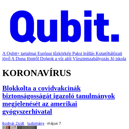
A Qubit+ tartalmai
Európai tűzkörkép
Paksi leállás
Kutatóhálózati
jövő
A Duna föntről
Dolgok a víz alól
Vízszintszabályozás
Jó iskola
KORONAVÍRUS
Blokkolta a covidvakcinák
biztonságosságát igazoló tanulmányok
megjelenését az amerikai
gyógyszerhivatal
Bodnár Zsolt
tudomány
május 7.