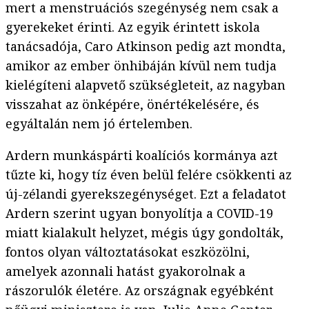
mert a menstruációs szegénység nem csak a
gyerekeket érinti. Az egyik érintett iskola
tanácsadója, Caro Atkinson pedig azt mondta,
amikor az ember önhibáján kívül nem tudja
kielégíteni alapvető szükségleteit, az nagyban
visszahat az önképére, önértékelésére, és
egyáltalán nem jó értelemben.
Ardern munkáspárti koalíciós kormánya azt
tűzte ki, hogy tíz éven belül felére csökkenti az
új-zélandi gyerekszegénységet. Ezt a feladatot
Ardern szerint ugyan bonyolítja a COVID-19
miatt kialakult helyzet, mégis úgy gondolták,
fontos olyan változtatásokat eszközölni,
amelyek azonnali hatást gyakorolnak a
rászorulók életére. Az országnak egyébként