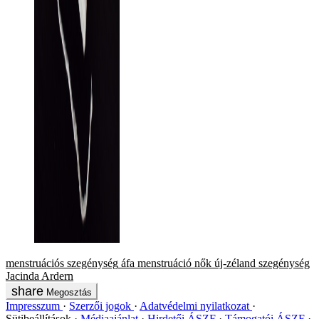
menstruációs szegénység
áfa
menstruáció
nők
új-zéland
szegénység
Jacinda Ardern
Megosztás
Impresszum
Szerzői jogok
Adatvédelmi nyilatkozat
Sütibeállítások
Médiaajánlat
Hirdetői ÁSZF
Támogatói ÁSZF