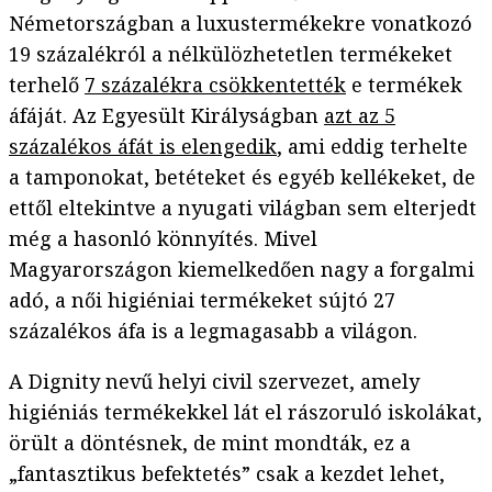
Németországban a luxustermékekre vonatkozó
19 százalékról a nélkülözhetetlen termékeket
terhelő
7 százalékra csökkentették
e termékek
áfáját. Az Egyesült Királyságban
azt az 5
százalékos áfát is elengedik
, ami eddig terhelte
a tamponokat, betéteket és egyéb kellékeket, de
ettől eltekintve a nyugati világban sem elterjedt
még a hasonló könnyítés. Mivel
Magyarországon kiemelkedően nagy a forgalmi
adó, a női higiéniai termékeket sújtó 27
százalékos áfa is a legmagasabb a világon.
A Dignity nevű helyi civil szervezet, amely
higiéniás termékekkel lát el rászoruló iskolákat,
örült a döntésnek, de mint mondták, ez a
„fantasztikus befektetés” csak a kezdet lehet,