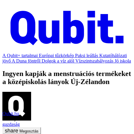
A Qubit+ tartalmai
Európai tűzkörkép
Paksi leállás
Kutatóhálózati
jövő
A Duna föntről
Dolgok a víz alól
Vízszintszabályozás
Jó iskola
Ingyen kapják a menstruációs termékeket
a középiskolás lányok Új-Zélandon
Qubit.hu
2020. június 3.
gazdaság
Megosztás