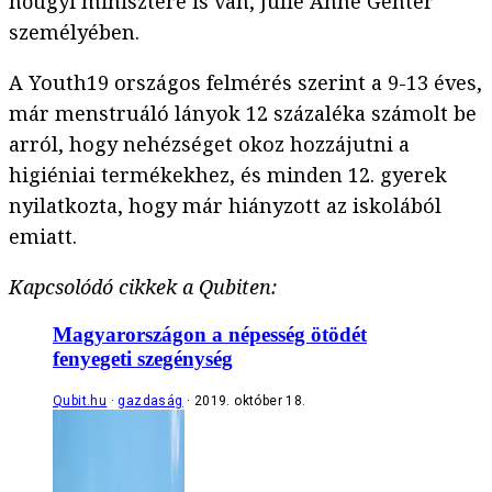
nőügyi minisztere is van, Julie Anne Genter
személyében.
A Youth19 országos felmérés szerint a 9-13 éves,
már menstruáló lányok 12 százaléka számolt be
arról, hogy nehézséget okoz hozzájutni a
higiéniai termékekhez, és minden 12. gyerek
nyilatkozta, hogy már hiányzott az iskolából
emiatt.
Kapcsolódó cikkek a Qubiten:
Magyarországon a népesség ötödét
fenyegeti szegénység
Qubit.hu
gazdaság
2019. október 18.