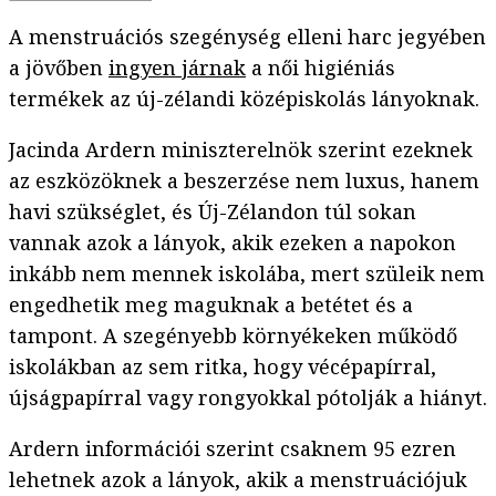
A menstruációs szegénység elleni harc jegyében
a jövőben
ingyen járnak
a női higiéniás
termékek az új-zélandi középiskolás lányoknak.
Jacinda Ardern miniszterelnök szerint ezeknek
az eszközöknek a beszerzése nem luxus, hanem
havi szükséglet, és Új-Zélandon túl sokan
vannak azok a lányok, akik ezeken a napokon
inkább nem mennek iskolába, mert szüleik nem
engedhetik meg maguknak a betétet és a
tampont. A szegényebb környékeken működő
iskolákban az sem ritka, hogy vécépapírral,
újságpapírral vagy rongyokkal pótolják a hiányt.
Ardern információi szerint csaknem 95 ezren
lehetnek azok a lányok, akik a menstruációjuk