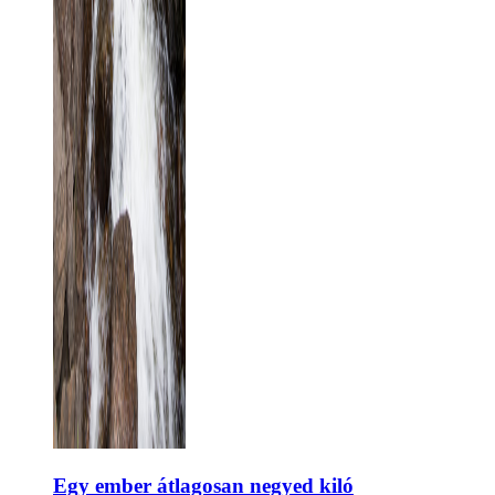
Egy ember átlagosan negyed kiló