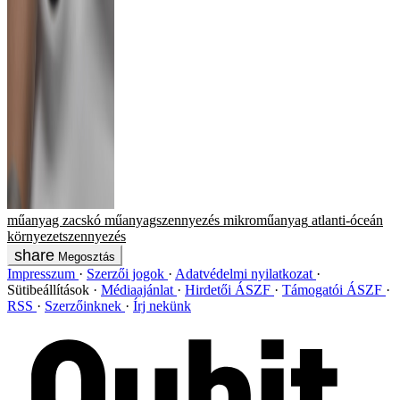
műanyag zacskó
műanyagszennyezés
mikroműanyag
atlanti-óceán
környezetszennyezés
Megosztás
Impresszum
Szerzői jogok
Adatvédelmi nyilatkozat
Sütibeállítások
Médiaajánlat
Hirdetői ÁSZF
Támogatói ÁSZF
RSS
Szerzőinknek
Írj nekünk