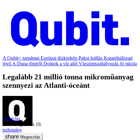
A Qubit+ tartalmai
Európai tűzkörkép
Paksi leállás
Kutatóhálózati
jövő
A Duna föntről
Dolgok a víz alól
Vízszintszabályozás
Jó iskola
Legalább 21 millió tonna mikroműanyag
szennyezi az Atlanti-óceánt
Qubit.hu
2020. augusztus 19.
tudomány
Megosztás