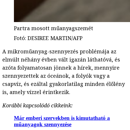
Partra mosott műanyagszemét
Fotó
:
DESIREE MARTIN/AFP
A mikroműanyag-szennyezés problémája az
elmúlt néhány évben vált igazán láthatóvá, és
azóta folyamatosan jönnek a hírek, mennyire
szennyezettek az óceánok, a folyók vagy a
csapvíz, és ezáltal gyakorlatilag minden élőlény
is, amely vízzel érintkezik.
Korábbi kapcsolódó cikkeink:
Már emberi szervekben is kimutatható a
műanyagok szennyezése