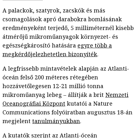
A palackok, szatyrok, zacskók és más
csomagolások apró darabokra bomlásának
eredményeként terjedő, 5 milliméternél kisebb
átmérőjű mikroműanyagok környezet- és
egészségkárosító hatására
egyre több a
megkérdőjelezhetetlen bizonyíték
.
A legfrissebb mintavételek alapján az Atlanti-
óceán felső 200 méteres rétegében
hozzávetőlegesen 12-21 millió tonna
mikroműanyag lebeg – állítják a brit
Nemzeti
Oceanográfiai Központ
kutatói a Nature
Communications folyóiratban augusztus 18-án
megjelent
tanulmányukban
.
A kutatók szerint az Atlanti-óceán