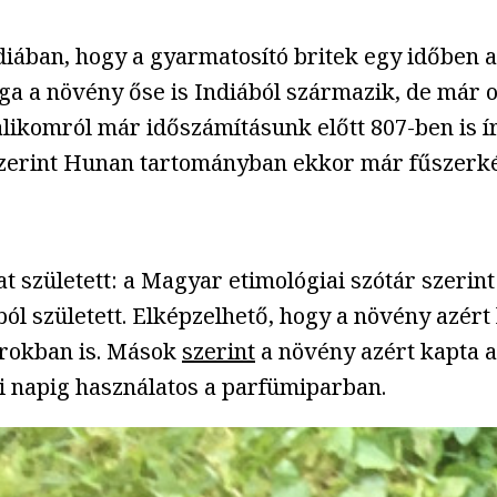
iában, hogy a gyarmatosító britek egy időben a
ga a növény őse is Indiából származik, de már o
likomról már időszámításunk előtt 807-ben is ír
 szerint Hunan tartományban ekkor már fűszerké
 született: a Magyar etimológiai szótár szerin
ából született. Elképzelhető, hogy a növény azért
arokban is. Mások
szerint
a növény azért kapta a 
mai napig használatos a parfümiparban.