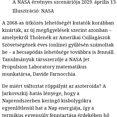
A NASA érvényes szcenáriója 2029. április 13
Illusztráció
:
NASA
A 2068-as ütközés lehetőségét kutatók korábban
kizárták, az új megfigyelések szerint azonban –
amelyekről Tholenék az Amerikai Csillagászok
Szövetségének éves (online) gyűlésén számoltak
be – a becsapódás lehetősége továbbra is fennáll.
Tanulmányuk társszerzője a NASA Jet
Propulsion Laboratory matematikus
munkatársa, Davide Farnocchia.
De miért változtat röppályát az aszteroida? A
Jarkovszkij-hatás lényege, hogy a
Naprendszerben keringő kisbolygókra
egyenlőtlenül hat a Nap energiája, így a
termikus egyensúly fenntartása érdekében hő