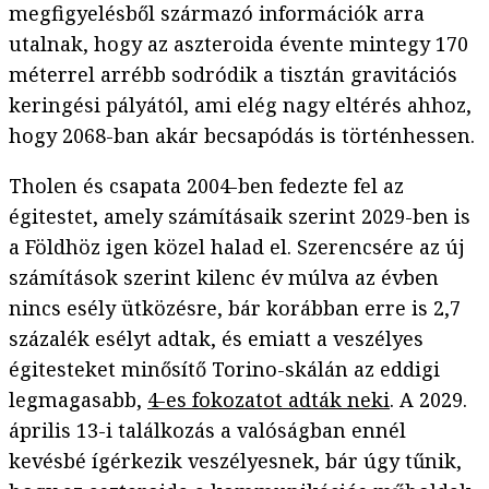
megfigyelésből származó információk arra
utalnak, hogy az aszteroida évente mintegy 170
méterrel arrébb sodródik a tisztán gravitációs
keringési pályától, ami elég nagy eltérés ahhoz,
hogy 2068-ban akár becsapódás is történhessen.
Tholen és csapata 2004-ben fedezte fel az
égitestet, amely számításaik szerint 2029-ben is
a Földhöz igen közel halad el. Szerencsére az új
számítások szerint kilenc év múlva az évben
nincs esély ütközésre, bár korábban erre is 2,7
százalék esélyt adtak, és emiatt a veszélyes
égitesteket minősítő Torino-skálán az eddigi
legmagasabb,
4-es fokozatot adták neki
. A 2029.
április 13-i találkozás a valóságban ennél
kevésbé ígérkezik veszélyesnek, bár úgy tűnik,