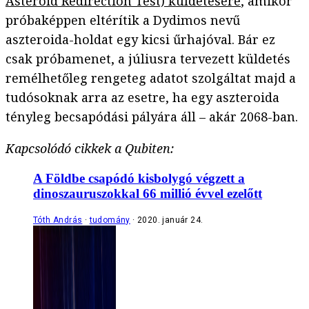
Asteroid Redirection Test) küldetésére
, amikor
próbaképpen eltérítik a Dydimos nevű
aszteroida-holdat egy kicsi űrhajóval. Bár ez
csak próbamenet, a júliusra tervezett küldetés
remélhetőleg rengeteg adatot szolgáltat majd a
tudósoknak arra az esetre, ha egy aszteroida
tényleg becsapódási pályára áll – akár 2068-ban.
Kapcsolódó cikkek a Qubiten:
A Földbe csapódó kisbolygó végzett a
dinoszauruszokkal 66 millió évvel ezelőtt
Tóth András
tudomány
2020. január 24.