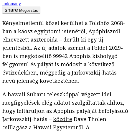
tudomány
Megosztás
Kényelmetlenül közel kerülhet a Földhöz 2068-
ban a káosz egyiptomi istenéről, Apóphiszról
elnevezett aszteroida –
derült ki
egy új
jelentésből. Az új adatok szerint a Földet 2029-
ben is megközelítő 99942 Apophis kisbolygó
felgyorsul és pályát is módosít a következő
évtizedekben, mégpedig a
Jarkovszkij-hatás
nevű jelenség következtében.
A hawaii Subaru teleszkóppal végzett idei
megfigyelések elég adatot szolgáltattak ahhoz,
hogy feltáruljon az Apophis pályáját befolyásoló
Jarkovszkij-hatás –
közölte
Dave Tholen
csillagász a Hawaii Egyetemről. A