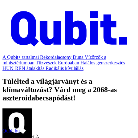
A Qubit+ tartalmai
Rekordalacsony Duna
Vízőrzők a
minisztériumban
Tűzvészek Európában
Halálos génszerkesztés
HUN-REN átalakítás
Radikális kívülállás
Túlélted a világjárványt és a
klímaváltozást? Várd meg a 2068-as
aszteroidabecsapódást!
Qubit.hu
2020. november 2.