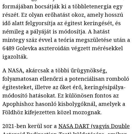
formájában bocsátják ki a többletenergia egy
részét. Ez olyan erőhatást okoz, amely hosszú
idő alatt felgyorsítja az égitest keringését, és
némileg a pályáját is módosítja. A hatást
mintegy száz évvel a teória megszületése után a
6489 Golevka aszteroidán végzett mérésekkel
igazolták.
A NASA, akárcsak a többi űrügynökség,
folyamatosan ellenőrzi a potenciálisan romboló
égitesteket, illetve az őket érő, keringésipálya-
módosító hatásokat. Ez különösen fontos az
Apophishoz hasonló kisbolygóknál, amelyek a
Földhöz kifejezetten közel mozognak.
2021-ben kerül sor a
NASA DART (vagyis Double