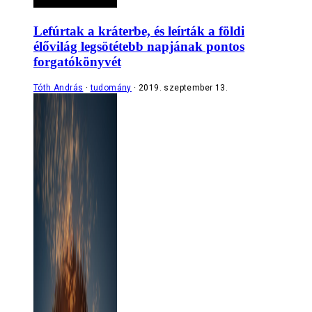
Lefúrtak a kráterbe, és leírták a földi
élővilág legsötétebb napjának pontos
forgatókönyvét
Tóth András
tudomány
2019. szeptember 13.