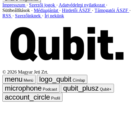
Impresszum
Szerzői jogok
Adatvédelmi nyilatkozat
Sütibeállítások
Médiaajánlat
Hirdetői ÁSZF
Támogatói ÁSZF
RSS
Szerzőinknek
Írj nekünk
©
2026
Magyar Jeti Zrt.
Menü
Címlap
Podcast
Qubit+
Profil