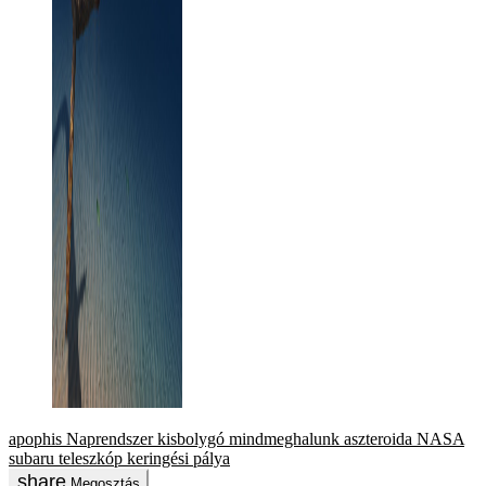
apophis
Naprendszer
kisbolygó
mindmeghalunk
aszteroida
NASA
subaru teleszkóp
keringési pálya
Megosztás