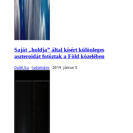
Saját „holdja” által kísért különleges
aszteroidát fotóztak a Föld közelében
Qubit.hu
tudomány
2019. június 5.