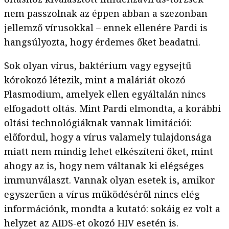
nem passzolnak az éppen abban a szezonban
jellemző vírusokkal – ennek ellenére Pardi is
hangsúlyozta, hogy érdemes őket beadatni.
Sok olyan vírus, baktérium vagy egysejtű
kórokozó létezik, mint a maláriát okozó
Plasmodium, amelyek ellen egyáltalán nincs
elfogadott oltás. Mint Pardi elmondta, a korábbi
oltási technológiáknak vannak limitációi:
előfordul, hogy a vírus valamely tulajdonsága
miatt nem mindig lehet elkészíteni őket, mint
ahogy az is, hogy nem váltanak ki elégséges
immunválaszt. Vannak olyan esetek is, amikor
egyszerűen a vírus működéséről nincs elég
információnk, mondta a kutató: sokáig ez volt a
helyzet az AIDS-et okozó HIV esetén is.