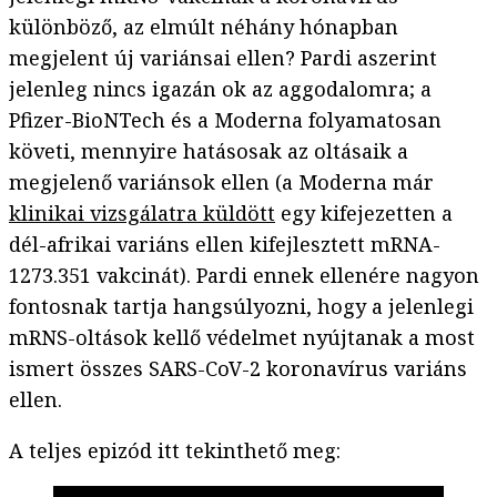
különböző, az elmúlt néhány hónapban
megjelent új variánsai ellen? Pardi aszerint
jelenleg nincs igazán ok az aggodalomra; a
Pfizer-BioNTech és a Moderna folyamatosan
követi, mennyire hatásosak az oltásaik a
megjelenő variánsok ellen (a Moderna már
klinikai vizsgálatra küldött
egy kifejezetten a
dél-afrikai variáns ellen kifejlesztett mRNA-
1273.351 vakcinát). Pardi ennek ellenére nagyon
fontosnak tartja hangsúlyozni, hogy a jelenlegi
mRNS-oltások kellő védelmet nyújtanak a most
ismert összes SARS-CoV-2 koronavírus variáns
ellen.
A teljes epizód itt tekinthető meg: