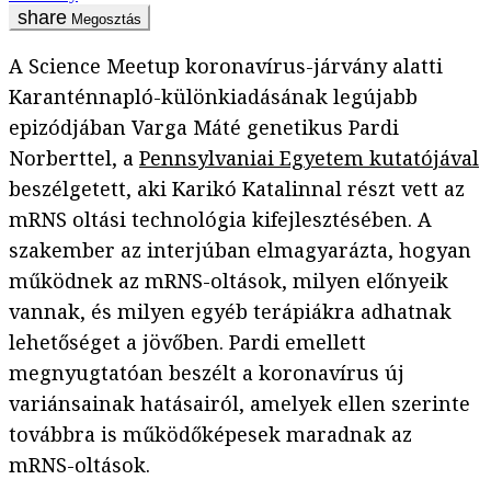
Megosztás
A Science Meetup koronavírus-járvány alatti
Karanténnapló-különkiadásának legújabb
epizódjában Varga Máté genetikus Pardi
Norberttel, a
Pennsylvaniai Egyetem kutatójával
beszélgetett, aki Karikó Katalinnal részt vett az
mRNS oltási technológia kifejlesztésében. A
szakember az interjúban elmagyarázta, hogyan
működnek az mRNS-oltások, milyen előnyeik
vannak, és milyen egyéb terápiákra adhatnak
lehetőséget a jövőben. Pardi emellett
megnyugtatóan beszélt a koronavírus új
variánsainak hatásairól, amelyek ellen szerinte
továbbra is működőképesek maradnak az
mRNS-oltások.