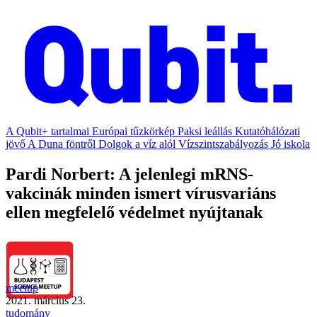
A Qubit+ tartalmai
Európai tűzkörkép
Paksi leállás
Kutatóhálózati
jövő
A Duna föntről
Dolgok a víz alól
Vízszintszabályozás
Jó iskola
Pardi Norbert: A jelenlegi mRNS-
vakcinák minden ismert vírusvariáns
ellen megfelelő védelmet nyújtanak
meetup
2021. március 23.
tudomány