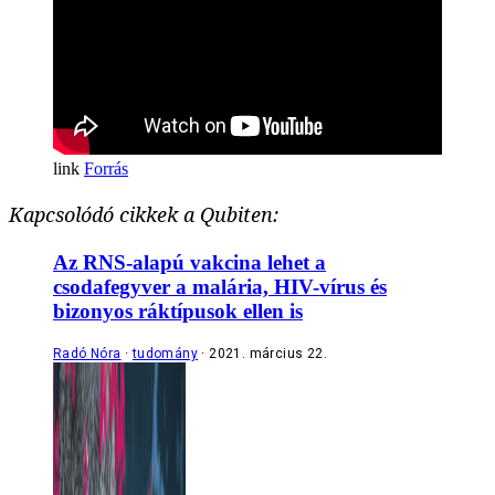
Forrás
Kapcsolódó cikkek a Qubiten:
Az RNS-alapú vakcina lehet a
csodafegyver a malária, HIV-vírus és
bizonyos ráktípusok ellen is
Radó Nóra
tudomány
2021. március 22.