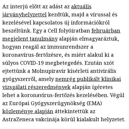
Az interjú előtt az adást az
aktuális
járványhelyzettel
kezdtük, majd a vírussal és
kezelésével kapcsolatos új információkról
beszéltünk. Egy a Cell folyóiratban
februárban
megjelent tanulmány
alapján elmagyaráztuk,
hogyan reagál az immunrendszer a
koronavírus-fertőzésre, és miért alakul ki a
súlyos COVID-19 megbetegedés. Ezután szót
ejtettünk a Molnupiravir kísérleti antivirális
gyógyszerről, amely
nemrég publikált klinikai
vizsgálati részeredmények
alapján ígéretes
lehet a koronavírus-fertőzés kezelésében. Végül
az Európai Gyógyszerügynökség (EMA)
közleménye alapján
áttekintettük az
AstraZeneca vakcinája körül kialakult helyzetet.