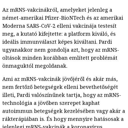
Az mRNS-vakcinákról, amelyeket jelenleg a
német-amerikai Pfizer-BioNTech és az amerikai
Moderna SARS-CoV-2 elleni vakcinája testesít
meg, a kutató kifejtette: a platform kiváló, és
ideális immunválaszt képes kiváltani. Pardi
ugyanakkor nem gondolja azt, hogy az mRNS-
oltások minden korábban említett problémát
önmaguktól megoldanak.
Ami az mRNS-vakcinák jövőjéről és akár más,
nem fertőző betegségek elleni bevethetőségét
illeti, Pardi valószínűnek tartja, hogy az mRNS-
technológia a jövőben szerepet kaphat
autoimmun betegségek kezelésében vagy akár a
rákterápiában is. És hogy mennyire hatásosak a
jelenlegi mRNS-vakcinák a koronavírus