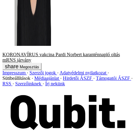
KORONAVÍRUS
vakcina
Pardi Norbert
karanténnapló
oltás
mRNS
járvány
Megosztás
Impresszum
Szerzői jogok
Adatvédelmi nyilatkozat
Sütibeállítások
Médiaajánlat
Hirdetői ÁSZF
Támogatói ÁSZF
RSS
Szerzőinknek
Írj nekünk