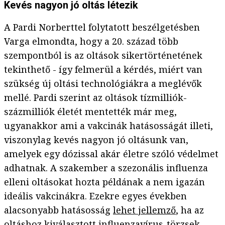
Kevés nagyon jó oltás létezik
A Pardi Norberttel folytatott beszélgetésben
Varga elmondta, hogy a 20. század több
szempontból is az oltások sikertörténetének
tekinthető - így felmerül a kérdés, miért van
szükség új oltási technológiákra a meglévők
mellé. Pardi szerint az oltások tízmilliók-
százmilliók életét mentették már meg,
ugyanakkor ami a vakcinák hatásosságát illeti,
viszonylag kevés nagyon jó oltásunk van,
amelyek egy dózissal akár életre szóló védelmet
adhatnak. A szakember a szezonális influenza
elleni oltásokat hozta példának a nem igazán
ideális vakcinákra. Ezekre egyes években
alacsonyabb hatásosság
lehet jellemző
, ha az
oltáshoz kiválasztott influenzavírus-törzsek