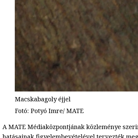
Macskabagoly éjjel
Fotó
:
Potyó Imre/ MATE
A MATE Médiaközpontjának közleménye szerint 
hatásainak figyelembevételével tervezték meg