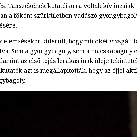
anszékének kutatói arra voltak kíváncsiak, h
van a főként szürkületben vadászó gyöngybagoly
ésére.
 elemzésekor kiderült, hogy mindkét vizsgált 
gítva. Sem a gyöngybagoly, sem a macskabagoly
alamint az első tojás lerakásának ideje tekintet
 kutatók azt is megállapították, hogy az éjjel ak
gybagoly.