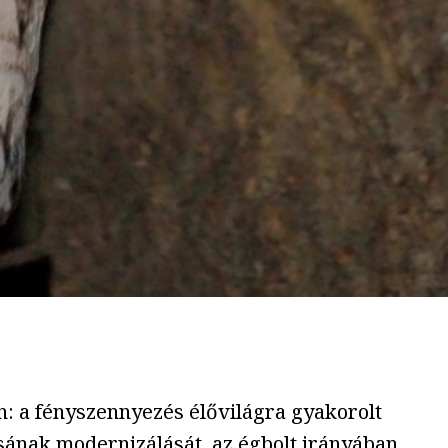
: a fényszennyezés élővilágra gyakorolt
sának modernizálását, az égbolt irányában