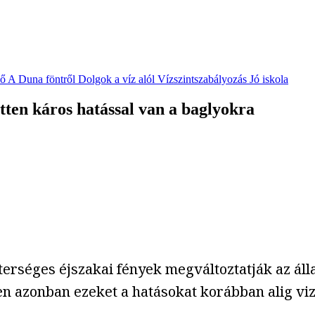
vő
A Duna föntről
Dolgok a víz alól
Vízszintszabályozás
Jó iskola
tten káros hatással van a baglyokra
erséges éjszakai fények megváltoztatják az áll
en azonban ezeket a hatásokat korábban alig viz