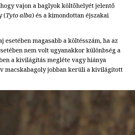
ogy vajon a baglyok költőhelyét jelentő
 (
Tyto alba
) és a kimondottan éjszakai
faj esetében magasabb a költésszám, ha az
 esetében nem volt ugyanakkor különbség a
ében a kivilágítás megléte vagy hiánya
tív macskabagoly jobban kerüli a kivilágított