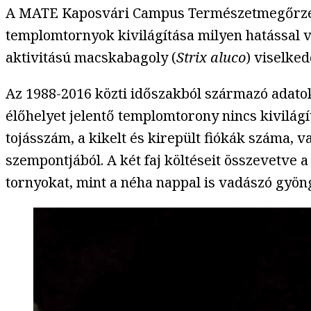
A MATE Kaposvári Campus Természetmegőrzési T
templomtornyok kivilágítása milyen hatással 
aktivitású macskabagoly (
Strix aluco
) viselked
Az 1988-2016 közti időszakból származó adatok
élőhelyet jelentő templomtorony nincs kivilá
tojásszám, a kikelt és kirepült fiókák száma, v
szempontjából. A két faj költéseit összevetve a
tornyokat, mint a néha nappal is vadászó gyön