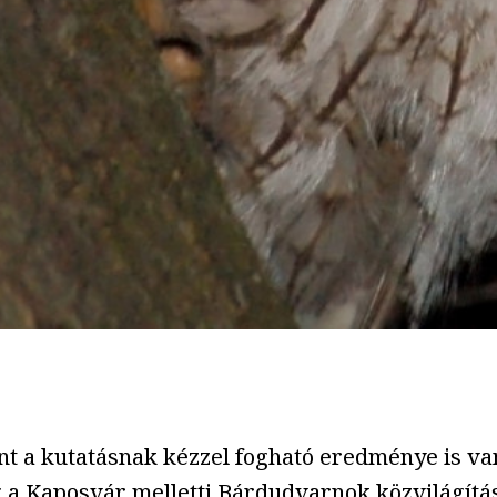
a kutatásnak kézzel fogható eredménye is van
 a Kaposvár melletti Bárdudvarnok közvilágítá