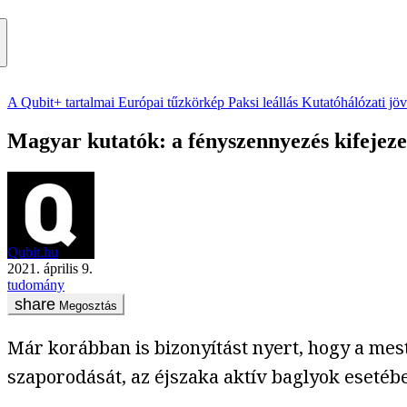
A Qubit+ tartalmai
Európai tűzkörkép
Paksi leállás
Kutatóhálózati jö
Magyar kutatók: a fényszennyezés kifejeze
Qubit.hu
2021. április 9.
tudomány
Megosztás
Már korábban is bizonyítást nyert, hogy a mest
szaporodását, az éjszaka aktív baglyok esetéb