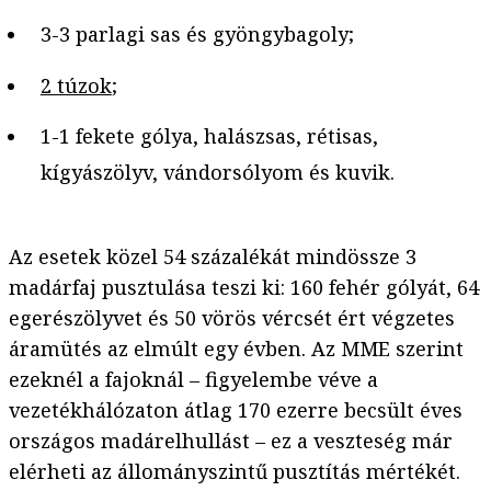
3-3 parlagi sas és gyöngybagoly;
2 túzok
;
1-1 fekete gólya, halászsas, rétisas,
kígyászölyv, vándorsólyom és kuvik.
Az esetek közel 54 százalékát mindössze 3
madárfaj pusztulása teszi ki: 160 fehér gólyát, 64
egerészölyvet és 50 vörös vércsét ért végzetes
áramütés az elmúlt egy évben. Az MME szerint
ezeknél a fajoknál – figyelembe véve a
vezetékhálózaton átlag 170 ezerre becsült éves
országos madárelhullást – ez a veszteség már
elérheti az állományszintű pusztítás mértékét.