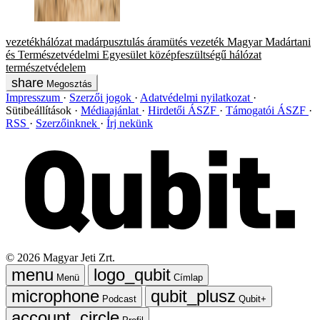
vezetékhálózat
madárpusztulás
áramütés
vezeték
Magyar Madártani
és Természetvédelmi Egyesület
középfeszültségű hálózat
természetvédelem
Megosztás
Impresszum
Szerzői jogok
Adatvédelmi nyilatkozat
Sütibeállítások
Médiaajánlat
Hirdetői ÁSZF
Támogatói ÁSZF
RSS
Szerzőinknek
Írj nekünk
©
2026
Magyar Jeti Zrt.
Menü
Címlap
Podcast
Qubit+