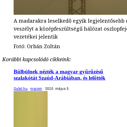
A madarakra leselkedő egyik legjelentősebb c
veszélyt a középfeszültségű hálózat oszlopfej
vezetékei jelentik
Fotó
:
Orbán Zoltán
Korábbi kapcsolódó cikkeink:
Bülbülnek nézték a magyar gyűrűzésű
szalakótát Szaúd-Arábiában, és lelőtték
Qubit.hu
majom
2020. május 5.