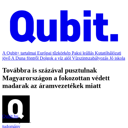
A Qubit+ tartalmai
Európai tűzkörkép
Paksi leállás
Kutatóhálózati
jövő
A Duna föntről
Dolgok a víz alól
Vízszintszabályozás
Jó iskola
Továbbra is százával pusztulnak
Magyarországon a fokozottan védett
madarak az áramvezetékek miatt
Qubit.hu
2021. május 27.
tudomány