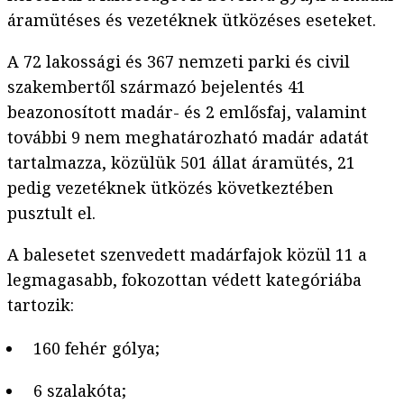
áramütéses és vezetéknek ütközéses eseteket.
A 72 lakossági és 367 nemzeti parki és civil
szakembertől származó bejelentés 41
beazonosított madár- és 2 emlősfaj, valamint
további 9 nem meghatározható madár adatát
tartalmazza, közülük 501 állat áramütés, 21
pedig vezetéknek ütközés következtében
pusztult el.
A balesetet szenvedett madárfajok közül 11 a
legmagasabb, fokozottan védett kategóriába
tartozik:
160 fehér gólya;
6 szalakóta;