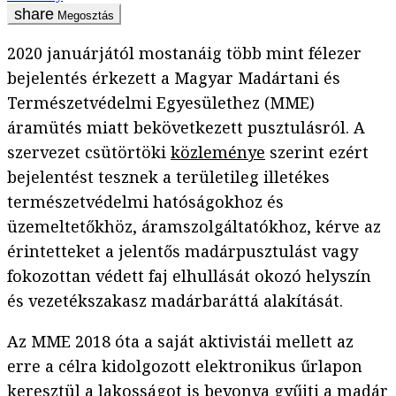
Megosztás
2020 januárjától mostanáig több mint félezer
bejelentés érkezett a Magyar Madártani és
Természetvédelmi Egyesülethez (MME)
áramütés miatt bekövetkezett pusztulásról. A
szervezet csütörtöki
közleménye
szerint ezért
bejelentést tesznek a területileg illetékes
természetvédelmi hatóságokhoz és
üzemeltetőkhöz, áramszolgáltatókhoz, kérve az
érintetteket a jelentős madárpusztulást vagy
fokozottan védett faj elhullását okozó helyszín
és vezetékszakasz madárbaráttá alakítását.
Az MME 2018 óta a saját aktivistái mellett az
erre a célra kidolgozott elektronikus űrlapon
keresztül a lakosságot is bevonva gyűjti a madár