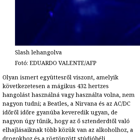
Slash lehangolva
Fotó
:
EDUARDO VALENTE/AFP
Olyan ismert együttesről viszont, amelyik
következetesen a mágikus 432 hertzes
hangolást használná vagy használta volna, nem
nagyon tudni; a Beatles, a Nirvana és az AC/DC
időről időre gyanúba keveredik ugyan, de
nagyon úgy tűnik, hogy az ő sztenderdtől való
elhajlásaiknak több közük van az alkoholhoz, a
drogokhoz és a rögtönzött stúdióbéli