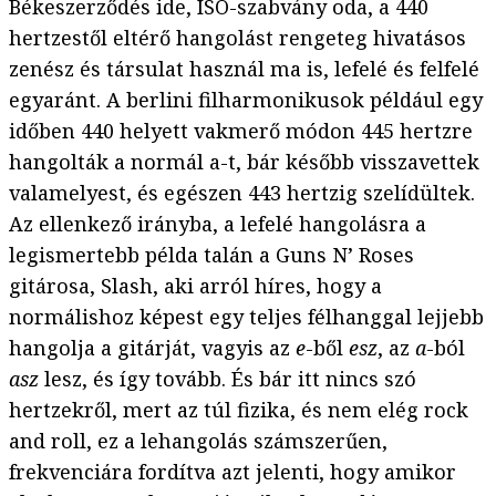
Békeszerződés ide, ISO-szabvány oda, a 440
hertzestől eltérő hangolást rengeteg hivatásos
zenész és társulat használ ma is, lefelé és felfelé
egyaránt. A berlini filharmonikusok például egy
időben 440 helyett vakmerő módon 445 hertzre
hangolták a normál a-t, bár később visszavettek
valamelyest, és egészen 443 hertzig szelídültek.
Az ellenkező irányba, a lefelé hangolásra a
legismertebb példa talán a Guns N’ Roses
gitárosa, Slash, aki arról híres, hogy a
normálishoz képest egy teljes félhanggal lejjebb
hangolja a gitárját, vagyis az
e
-ből
esz
, az
a
-ból
asz
lesz, és így tovább. És bár itt nincs szó
hertzekről, mert az túl fizika, és nem elég rock
and roll, ez a lehangolás számszerűen,
frekvenciára fordítva azt jelenti, hogy amikor