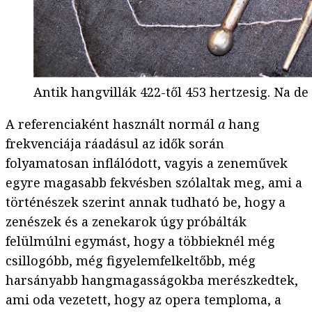
Antik hangvillák 422-től 453 hertzesig. Na de
A referenciaként használt normál
a
hang
frekvenciája ráadásul az idők során
folyamatosan inflálódott, vagyis a zeneművek
egyre magasabb fekvésben szólaltak meg, ami a
történészek szerint annak tudható be, hogy a
zenészek és a zenekarok úgy próbálták
felülmúlni egymást, hogy a többieknél még
csillogóbb, még figyelemfelkeltőbb, még
harsányabb hangmagasságokba merészkedtek,
ami oda vezetett, hogy az opera temploma, a