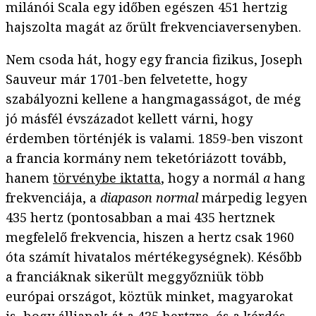
milánói Scala egy időben egészen 451 hertzig
hajszolta magát az őrült frekvenciaversenyben.
Nem csoda hát, hogy egy francia fizikus, Joseph
Sauveur már 1701-ben felvetette, hogy
szabályozni kellene a hangmagasságot, de még
jó másfél évszázadot kellett várni, hogy
érdemben történjék is valami. 1859-ben viszont
a francia kormány nem teketóriázott tovább,
hanem
törvénybe iktatta
, hogy a normál
a
hang
frekvenciája, a
diapason normal
márpedig legyen
435 hertz (pontosabban a mai 435 hertznek
megfelelő frekvencia, hiszen a hertz csak 1960
óta számít hivatalos mértékegységnek). Később
a franciáknak sikerült meggyőzniük több
európai országot, köztük minket, magyarokat
is, hogy álljanak át a 435 hertzre, és a kérdés