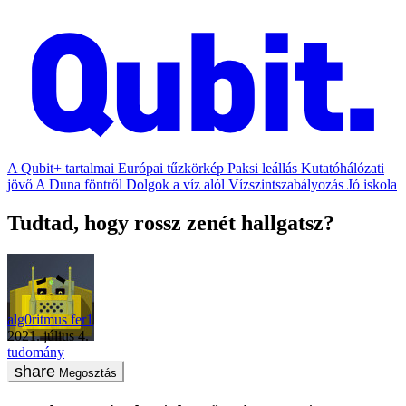
A Qubit+ tartalmai
Európai tűzkörkép
Paksi leállás
Kutatóhálózati
jövő
A Duna föntről
Dolgok a víz alól
Vízszintszabályozás
Jó iskola
Tudtad, hogy rossz zenét hallgatsz?
alg0ritmus fer1
2021. július 4.
tudomány
Megosztás