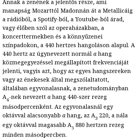
Annak a zenének a jelentős része, ami
manapság Mozarttól Madonnán át a Metallicáig
a rádióból, a Spotify-ból, a Youtube-ból árad,
vagy élőben szól az operaházakban, a
koncerttermekben és a könnyűzenei
színpadokon, a 440 hertzes hangoláson alapul. A
440 hertz az úgynevezett normál
a
hang
közmegegyezéssel megállapított frekvenciáját
jelenti, vagyis azt, hogy az egyes hangszereken
vagy az énekesek által megszólaltatott,
általában egyvonalasnak, a zenetudományban
A
-nek nevezett
a
hang 440-szer rezeg
4
másodpercenként. Az egyvonalasnál egy
oktávval alacsonyabb
a
hang, az A
220, a nála
3
egy oktávval magasabb A
880 hertzen rezeg
5
minden másodpercben.