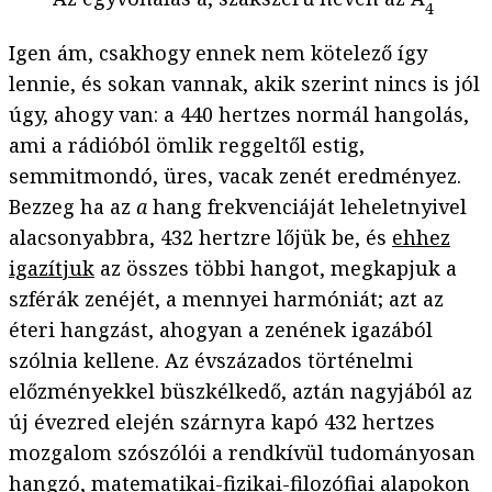
4
Igen ám, csakhogy ennek nem kötelező így
lennie, és sokan vannak, akik szerint nincs is jól
úgy, ahogy van: a 440 hertzes normál hangolás,
ami a rádióból ömlik reggeltől estig,
semmitmondó, üres, vacak zenét eredményez.
Bezzeg ha az
a
hang frekvenciáját leheletnyivel
alacsonyabbra, 432 hertzre lőjük be, és
ehhez
igazítjuk
az összes többi hangot, megkapjuk a
szférák zenéjét, a mennyei harmóniát; azt az
éteri hangzást, ahogyan a zenének igazából
szólnia kellene. Az évszázados történelmi
előzményekkel büszkélkedő, aztán nagyjából az
új évezred elején szárnyra kapó 432 hertzes
mozgalom szószólói a rendkívül tudományosan
hangzó, matematikai-fizikai-filozófiai alapokon