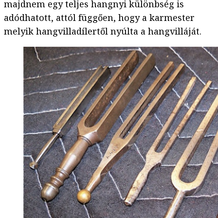
majdnem egy teljes hangnyi különbség is
adódhatott, attól függően, hogy a karmester
melyik hangvilladílertől nyúlta a hangvilláját.