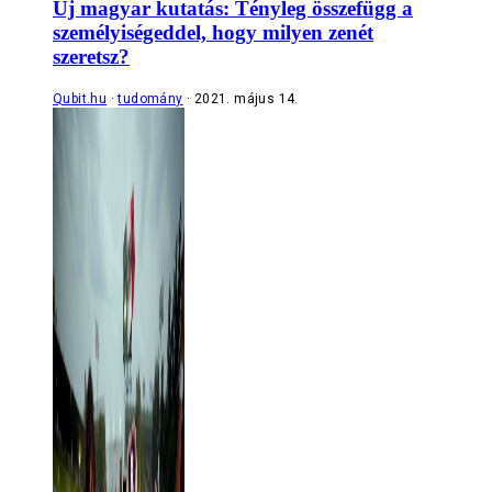
Új magyar kutatás: Tényleg összefügg a
személyiségeddel, hogy milyen zenét
szeretsz?
Qubit.hu
tudomány
2021. május 14.