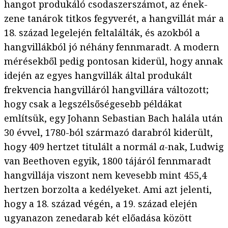
hangot produkáló csodaszerszámot, az ének-
zene tanárok titkos fegyverét, a hangvillát már a
18. század legelején feltalálták, és azokból a
hangvillákból jó néhány fennmaradt. A modern
mérésekből pedig pontosan kiderül, hogy annak
idején az egyes hangvillák által produkált
frekvencia hangvilláról hangvillára változott;
hogy csak a legszélsőségesebb példákat
említsük, egy Johann Sebastian Bach halála után
30 évvel, 1780-ból származó darabról kiderült,
hogy 409 hertzet titulált a normál
a
-nak, Ludwig
van Beethoven egyik, 1800 tájáról fennmaradt
hangvillája viszont nem kevesebb mint 455,4
hertzen borzolta a kedélyeket. Ami azt jelenti,
hogy a 18. század végén, a 19. század elején
ugyanazon zenedarab két előadása között