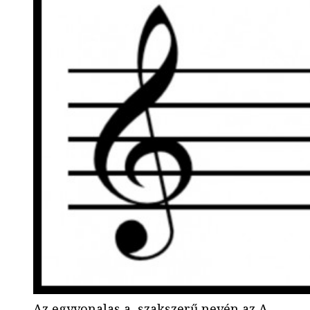
Az egyvonalas a, szakszerű nevén az A