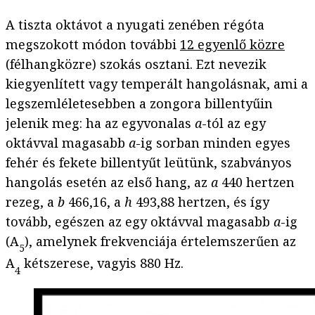
A tiszta oktávot a nyugati zenében régóta
megszokott módon további
12 egyenlő közre
(félhangközre) szokás osztani. Ezt nevezik
kiegyenlített vagy temperált hangolásnak, ami a
legszemléletesebben a zongora billentyűin
jelenik meg: ha az egyvonalas
a
-tól az egy
oktávval magasabb
a
-ig sorban minden egyes
fehér és fekete billentyűt leütünk, szabványos
hangolás esetén az első hang, az
a
440 hertzen
rezeg, a
b
466,16, a
h
493,88 hertzen, és így
tovább, egészen az egy oktávval magasabb
a
-ig
(A
), amelynek frekvenciája értelemszerűen az
5
A
kétszerese, vagyis 880 Hz.
4