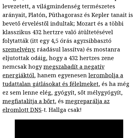
levezetett, a világmindenség természetes
arányait, Platón, Püthagorasz és Kepler tanait is
bevető érveléstől indultak; Mozart és a többi
klasszikus 432 hertzre való átültetésével
folytatták (itt egy 4,5 órás agyzsibbasztó
szemelvény
, ráadásul lassítva) és mostanra
eljutottak odáig, hogy a 432 hertzes zene
nemcsak hogy
megszabadít a negatív
energiáktól
, hanem egyenesen
lerombolja a
tudattalan gátlásokat és félelmeket
, és ha még
ez sem lenne elég, gyógyít, sőt mélygyógyít,
megfiatalítja a bőrt
, és
megreparálja az
elromlott DNS
-t. Hallga csak!