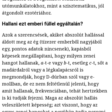
utómunkálatokhoz, mint a szisztematikus, jól
átgondolt ezotériához.
Hallani ezt emberi füllel egyáltalán?
Azok a szerencsések, akiket abszolút hallással
áldott meg az ég (tízezer emberből nagyjából
egy, pontos adatok nincsenek), kapásból
képesek megállapítani, hogy milyen zenei
hangot hallanak,
a
-t-e vagy
b
-t, esetleg
c
-t, sőt a
madárdalról vagy a légkalapácsról is
megmondják, hogy D-dúrban szól vagy e-
mollban, de ez nem feltétlenül jelenti, hogy
amit hallanak, frekvenciában, tehát hertzekben
is ki tudják fejezni. Maga az abszolút hallás
veleszületett képesség; azt viszont, hogy az
egyes zenei hangokat a nevükön tudja nevezni,