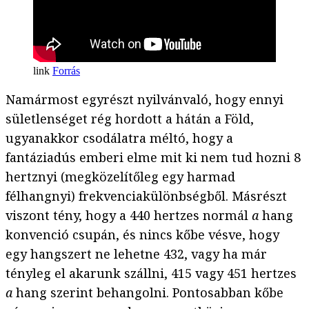
Forrás
Namármost egyrészt nyilvánvaló, hogy ennyi
sületlenséget rég hordott a hátán a Föld,
ugyanakkor csodálatra méltó, hogy a
fantáziadús emberi elme mit ki nem tud hozni 8
hertznyi (megközelítőleg egy harmad
félhangnyi) frekvenciakülönbségből. Másrészt
viszont tény, hogy a 440 hertzes normál
a
hang
konvenció csupán, és nincs kőbe vésve, hogy
egy hangszert ne lehetne 432, vagy ha már
tényleg el akarunk szállni, 415 vagy 451 hertzes
a
hang szerint behangolni. Pontosabban kőbe