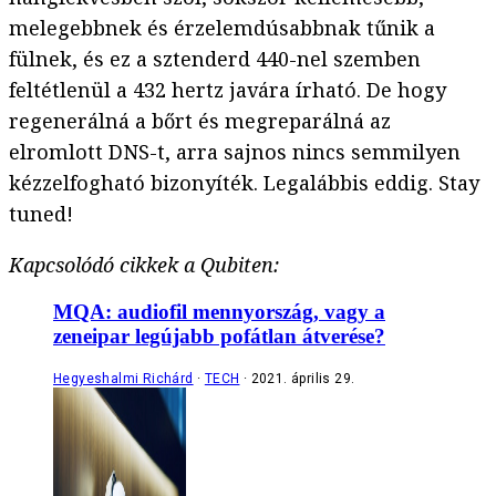
melegebbnek és érzelemdúsabbnak tűnik a
fülnek, és ez a sztenderd 440-nel szemben
feltétlenül a 432 hertz javára írható. De hogy
regenerálná a bőrt és megreparálná az
elromlott DNS-t, arra sajnos nincs semmilyen
kézzelfogható bizonyíték. Legalábbis eddig. Stay
tuned!
Kapcsolódó cikkek a Qubiten:
MQA: audiofil mennyország, vagy a
zeneipar legújabb pofátlan átverése?
Hegyeshalmi Richárd
TECH
2021. április 29.