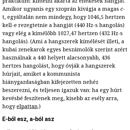
praktikum: kímélni akarta az énekesek hangját.
Amikor ugyanis egy szoprán kivágja a magas
c
-
t, egyáltalán nem mindegy, hogy 1046,5 hertzen
kell-e rezegtetnie a hangját (440 Hz-s hangolás)
vagy elég a kímélőbb 1027,47 hertzen (432 Hz-s
hangolás). (Ami a hangszerek kímélését illeti, a
kubai zenekarok egyes beszámolók szerint azért
használnak a 440 helyett alacsonyabb, 436
hertzes hangolást, hogy óvják a hangszerek
húrjait, amiket a kommunista
hiánygazdaságban kifejezetten nehéz
beszerezni, és teljesen igazuk van: ha egy húrt
kevésbé feszítenek meg, kisebb az esély arra,
hogy
elpattan
.)
E-ből esz, a-ból asz