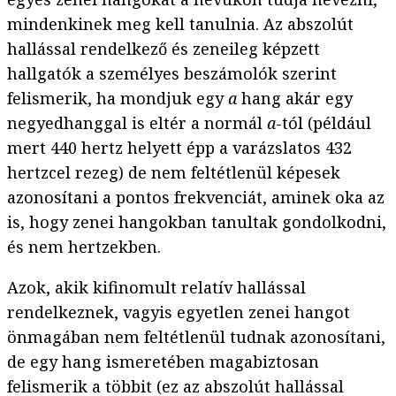
mindenkinek meg kell tanulnia. Az abszolút
hallással rendelkező és zeneileg képzett
hallgatók a személyes beszámolók szerint
felismerik, ha mondjuk egy
a
hang akár egy
negyedhanggal is eltér a normál
a
-tól (például
mert 440 hertz helyett épp a varázslatos 432
hertzcel rezeg) de nem feltétlenül képesek
azonosítani a pontos frekvenciát, aminek oka az
is, hogy zenei hangokban tanultak gondolkodni,
és nem hertzekben.
Azok, akik kifinomult relatív hallással
rendelkeznek, vagyis egyetlen zenei hangot
önmagában nem feltétlenül tudnak azonosítani,
de egy hang ismeretében magabiztosan
felismerik a többit (ez az abszolút hallással