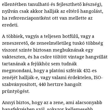
ellentétben tanulható és fejleszthető készség),
nyilván csak akkor hallják az eltérő hangolást,
ha referenciapontként ott van mellette az
eredeti.
A többiek, vagyis a teljesen botfülű, vagy a
zeneszerető, de zeneelméletileg tuskó többség
viszont szinte biztosan megbuknának egy
vakteszten, és ha csőre töltött vintage hangvillát
tartanának a fejükhöz sem tudnák
megmondani, hogy a platóni szférák 432-es
zenéjét hallják-e, vagy valami érdektelen, ISO-
szabványosított, 440 hertzre hangolt
prüntyögést.
Annyi biztos, hogy az a zene, ami alacsonyabb
hangfekvésben szól, sokszor kellemesebb,