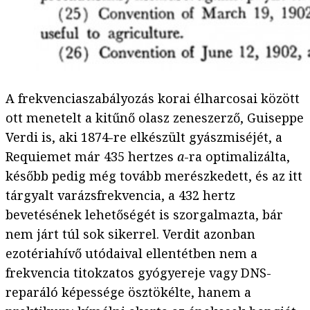
A frekvenciaszabályozás korai élharcosai között
ott menetelt a kitűnő olasz zeneszerző, Guiseppe
Verdi is, aki 1874-re elkészült gyászmiséjét, a
Requiemet már 435 hertzes
a
-ra optimalizálta,
később pedig még tovább merészkedett, és az itt
tárgyalt varázsfrekvencia, a 432 hertz
bevetésének lehetőségét is szorgalmazta, bár
nem járt túl sok sikerrel. Verdit azonban
ezotériahívő utódaival ellentétben nem a
frekvencia titokzatos gyógyereje vagy DNS-
reparáló képessége ösztökélte, hanem a