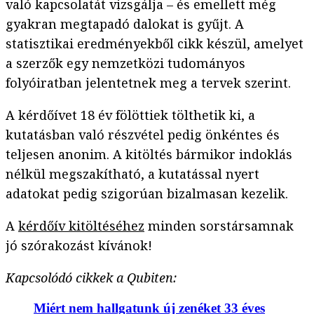
való kapcsolatát vizsgálja – és emellett még
gyakran megtapadó dalokat is gyűjt. A
statisztikai eredményekből cikk készül, amelyet
a szerzők egy nemzetközi tudományos
folyóiratban jelentetnek meg a tervek szerint.
A kérdőívet 18 év fölöttiek tölthetik ki, a
kutatásban való részvétel pedig önkéntes és
teljesen anonim. A kitöltés bármikor indoklás
nélkül megszakítható, a kutatással nyert
adatokat pedig szigorúan bizalmasan kezelik.
A
kérdőív kitöltéséhez
minden sorstársamnak
jó szórakozást kívánok!
Kapcsolódó cikkek a Qubiten:
Miért nem hallgatunk új zenéket 33 éves