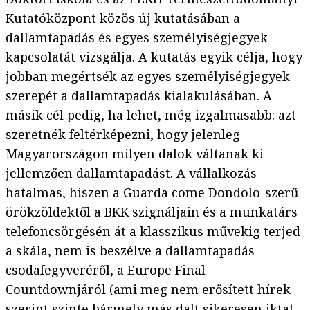
Kutatóközpont közös új kutatásában a
dallamtapadás és egyes személyiségjegyek
kapcsolatát vizsgálja. A kutatás egyik célja, hogy
jobban megértsék az egyes személyiségjegyek
szerepét a dallamtapadás kialakulásában. A
másik cél pedig, ha lehet, még izgalmasabb: azt
szeretnék feltérképezni, hogy jelenleg
Magyarországon milyen dalok váltanak ki
jellemzően dallamtapadást. A vállalkozás
hatalmas, hiszen a Guarda come Dondolo-szerű
örökzöldektől a BKK szignáljain és a munkatárs
telefoncsörgésén át a klasszikus művekig terjed
a skála, nem is beszélve a dallamtapadás
csodafegyveréről, a Europe Final
Countdownjáról (ami meg nem erősített hírek
szerint szinte bármely más dalt sikeresen iktat