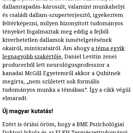
dallamtapadás-károsult, valamint munkahelyi
és családi dallam-szuperterjesztő, igyekeztem
feltérképezni, milyen bizonyított tudományos
tényeket fogalmaztak meg eddig a fejből
kiverhetetlen dallamok ismételgetésének
okairól, mintázatairól. Ám ahogy
a téma egyik
legnagyobb szakértője
, Daniel Levitin zenei
producerből lett neurológusprofesszor a
kanadai McGill Egyetemről akkor a Qubitnek
megírta, „nem született sok formális
tudományos munka a témában”. Így a cikk végül
elmaradt.
Új magyar kutatás!
Ezért is óriási öröm, hogy a BME Pszichológiai
Doktori Iskola és az ELKH Természettudományi