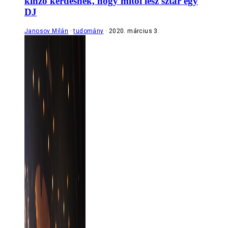
kínzó kérdésnek, hogy mitől lesz sztár egy
DJ
Janosov Milán
tudomány
2020. március 3.