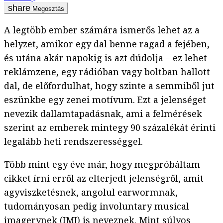
Megosztás
A legtöbb ember számára ismerős lehet az a
helyzet, amikor egy dal benne ragad a fejében,
és utána akár napokig is azt dúdolja – ez lehet
reklámzene, egy rádióban vagy boltban hallott
dal, de előfordulhat, hogy szinte a semmiből jut
eszünkbe egy zenei motívum. Ezt a jelenséget
nevezik dallamtapadásnak, ami a felmérések
szerint az emberek mintegy 90 százalékát érinti
legalább heti rendszerességgel.
Több mint egy éve már, hogy megpróbáltam
cikket írni erről az elterjedt jelenségről, amit
agyviszketésnek, angolul earwormnak,
tudományosan pedig involuntary musical
imagerynek (IMI) is neveznek. Mint súlyos