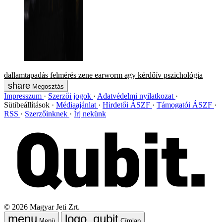
dallamtapadás
felmérés
zene
earworm
agy
kérdőív
pszichológia
Megosztás
Impresszum
Szerzői jogok
Adatvédelmi nyilatkozat
Sütibeállítások
Médiaajánlat
Hirdetői ÁSZF
Támogatói ÁSZF
RSS
Szerzőinknek
Írj nekünk
©
2026
Magyar Jeti Zrt.
Menü
Címlap