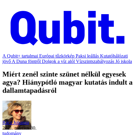
A Qubit+ tartalmai
Európai tűzkörkép
Paksi leállás
Kutatóhálózati
jövő
A Duna föntről
Dolgok a víz alól
Vízszintszabályozás
Jó iskola
Miért zenél szinte szünet nélkül egyesek
agya? Hiánypótló magyar kutatás indult a
dallamtapadásról
Rácz Johanna
2021. március 30.
tudomány