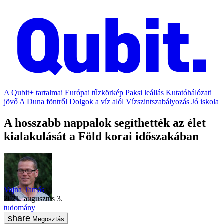
A Qubit+ tartalmai
Európai tűzkörkép
Paksi leállás
Kutatóhálózati
jövő
A Duna föntről
Dolgok a víz alól
Vízszintszabályozás
Jó iskola
A hosszabb nappalok segíthették az élet
kialakulását a Föld korai időszakában
Vajna Tamás
2021. augusztus 3.
tudomány
Megosztás