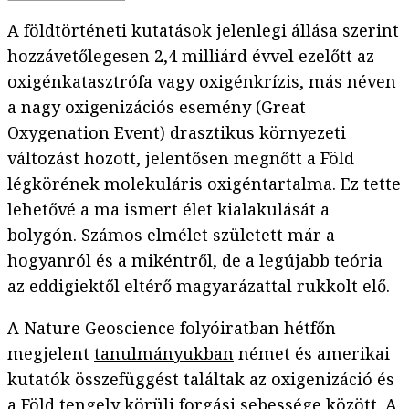
A földtörténeti kutatások jelenlegi állása szerint
hozzávetőlegesen 2,4 milliárd évvel ezelőtt az
oxigénkatasztrófa vagy oxigénkrízis, más néven
a nagy oxigenizációs esemény (Great
Oxygenation Event) drasztikus környezeti
változást hozott, jelentősen megnőtt a Föld
légkörének molekuláris oxigéntartalma. Ez tette
lehetővé a ma ismert élet kialakulását a
bolygón. Számos elmélet született már a
hogyanról és a mikéntről, de a legújabb teória
az eddigiektől eltérő magyarázattal rukkolt elő.
A Nature Geoscience folyóiratban hétfőn
megjelent
tanulmányukban
német és amerikai
kutatók összefüggést találtak az oxigenizáció és
a Föld tengely körüli forgási sebessége között. A