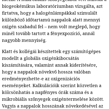
biogeokémikus laboratóriumban vizsgálta, azt
firtatva, hogy a halogénlámpákkal szimulált
különböző időtartamú nappalok alatt mennyi
oxigén szabadul fel – nem volt meglepő, hogy
minél tovább tartott a fényexpozíció, annál
nagyobb mennyiség.
Klatt és kollégái készítettek egy számítógépes
modellt a globális oxigénkibocsátás
kiszámítására, valamint annak kiderítésére,
hogy a nappalok növekvő hossza valóban
eredményezhette-e az oxigenizációs
eseményeket. Kalkulációik szerint közvetlen a
kölcsönhatás a napfényes órák száma és a
mikrobiális szőnyegek oxigéntermelése között.
Vagyis a nappalok hosszának növekedésével az