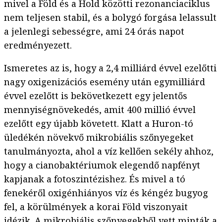
mivel a Föld és a Hold közötti rezonanciaciklus
nem teljesen stabil, és a bolygó forgása lelassult
a jelenlegi sebességre, ami 24 órás napot
eredményezett.
Ismeretes az is, hogy a 2,4 milliárd évvel ezelőtti
nagy oxigenizációs esemény után egymilliárd
évvel ezelőtt is bekövetkezett egy jelentős
mennyiségnövekedés, amit 400 millió évvel
ezelőtt egy újabb követett. Klatt a Huron-tó
üledékén növekvő mikrobiális szőnyegeket
tanulmányozta, ahol a víz kellően sekély ahhoz,
hogy a cianobaktériumok elegendő napfényt
kapjanak a fotoszintézishez. És mivel a tó
fenekéről oxigénhiányos víz és kéngéz bugyog
fel, a körülmények a korai Föld viszonyait
idézik. A mikrobiális szőnyegekből vett minták a