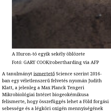
A Huron-tó egyik sekély öblözete
Fotó
:
GARY COOK/robertharding via AFP
A tanulmányt
ismertető
Science szerint 2016-
ban egy véletlenszerű felvetés nyomán Judith
Klatt, a jelenleg a Max Planck Tengeri
Mikrobiológiai Intézet biogeokémikusa
felismerte, hogy összefüggés lehet a Föld forgási
sebessége és a légköri oxigén mennyiségének