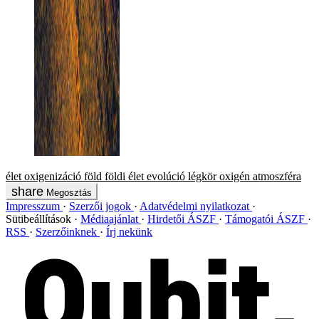
élet
oxigenizáció
föld
földi élet
evolúció
légkör
oxigén
atmoszféra
Megosztás
Impresszum
Szerzői jogok
Adatvédelmi nyilatkozat
Sütibeállítások
Médiaajánlat
Hirdetői ÁSZF
Támogatói ÁSZF
RSS
Szerzőinknek
Írj nekünk