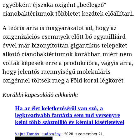
egyébként éjszaka oxigént „beélegző”
cianobaktériumok többletet kezdtek előállítani.
A teória arra is magyarázatot ad, hogy az
oxigenizációs esemnyek előtt bő egymilliárd
évvel már bizonyítottan gigantikus telepeket
alkotó cianobaktériumok korábban miért nem
voltak képesek erre a produkcióra, vagyis arra,
hogy jelentős mennyiségű molekuláris
oxigénnel töltsék meg a Föld korai légkörét.
Korábbi kapcsolódó cikkeink:
Ha az élet keletkezéséről van szó, a
legkreatívabb fantázia sem tud versenyre
kelni több százmillió év kémiai kísérleteivel
Vajna Tamás
tudomány
2020. szeptember 21.