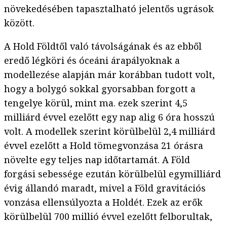
növekedésében tapasztalható jelentős ugrások
között.
A Hold Földtől való távolságának és az ebből
eredő légköri és óceáni árapályoknak a
modellezése alapján már korábban tudott volt,
hogy a bolygó sokkal gyorsabban forgott a
tengelye körül, mint ma. ezek szerint 4,5
milliárd évvel ezelőtt egy nap alig 6 óra hosszú
volt. A modellek szerint körülbelül 2,4 milliárd
évvel ezelőtt a Hold tömegvonzása 21 órásra
növelte egy teljes nap időtartamát. A Föld
forgási sebessége ezután körülbelül egymilliárd
évig állandó maradt, mivel a Föld gravitációs
vonzása ellensúlyozta a Holdét. Ezek az erők
körülbelül 700 millió évvel ezelőtt felborultak,