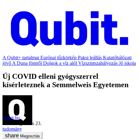
A Qubit+ tartalmai
Európai tűzkörkép
Paksi leállás
Kutatóhálózati
jövő
A Duna föntről
Dolgok a víz alól
Vízszintszabályozás
Jó iskola
Új COVID elleni gyógyszerrel
kísérleteznek a Semmelweis Egyetemen
Qubit.hu
2021. augusztus 23.
tudomány
Megosztás