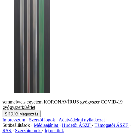
semmelweis egyetem
KORONAVÍRUS
gyógyszer
COVID-19
gyógyszerkísérlet
Megosztás
Impresszum
Szerzői jogok
Adatvédelmi nyilatkozat
Sütibeállítások
Médiaajánlat
Hirdetői ÁSZF
Támogatói ÁSZF
RSS
Szerzőinknek
Írj nekünk