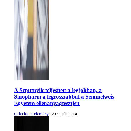
A Szputnyik teljesített a legjobban, a
Sinopharm a legrosszabbul a Semmelweis
Egyetem ellenanyagtesztjén
Qubit.hu
tudomány
2021. július 14.