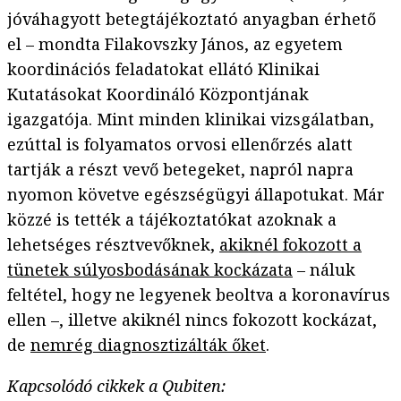
jóváhagyott betegtájékoztató anyagban érhető
el – mondta Filakovszky János, az egyetem
koordinációs feladatokat ellátó Klinikai
Kutatásokat Koordináló Központjának
igazgatója. Mint minden klinikai vizsgálatban,
ezúttal is folyamatos orvosi ellenőrzés alatt
tartják a részt vevő betegeket, napról napra
nyomon követve egészségügyi állapotukat. Már
közzé is tették a tájékoztatókat azoknak a
lehetséges résztvevőknek,
akiknél fokozott a
tünetek súlyosbodásának kockázata
– náluk
feltétel, hogy ne legyenek beoltva a koronavírus
ellen –, illetve akiknél nincs fokozott kockázat,
de
nemrég diagnosztizálták őket
.
Kapcsolódó cikkek a Qubiten: