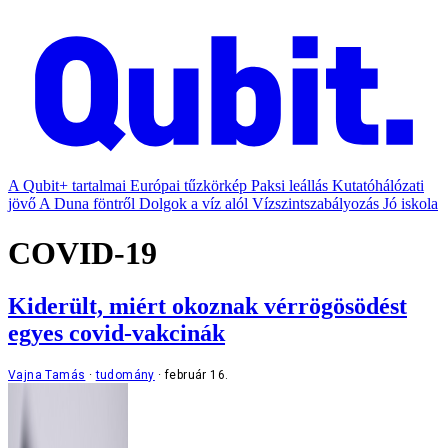
A Qubit+ tartalmai
Európai tűzkörkép
Paksi leállás
Kutatóhálózati
jövő
A Duna föntről
Dolgok a víz alól
Vízszintszabályozás
Jó iskola
COVID-19
Kiderült, miért okoznak vérrögösödést
egyes covid-vakcinák
Vajna Tamás
tudomány
február 16.