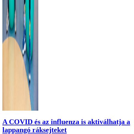
A COVID és az influenza is aktiválhatja a
lappangó ráksejteket