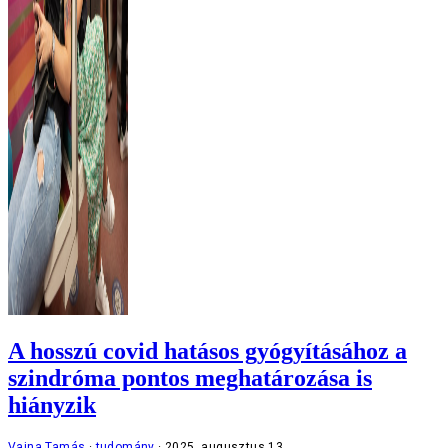
A hosszú covid hatásos gyógyításához a
szindróma pontos meghatározása is
hiányzik
Vajna Tamás
tudomány
2025. augusztus 13.