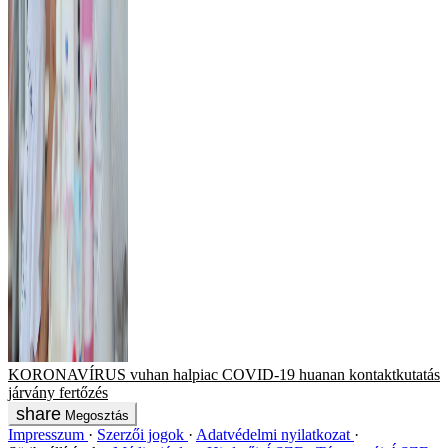
KORONAVÍRUS
vuhan
halpiac
COVID-19
huanan
kontaktkutatás
járvány
fertőzés
Megosztás
Impresszum
Szerzői jogok
Adatvédelmi nyilatkozat