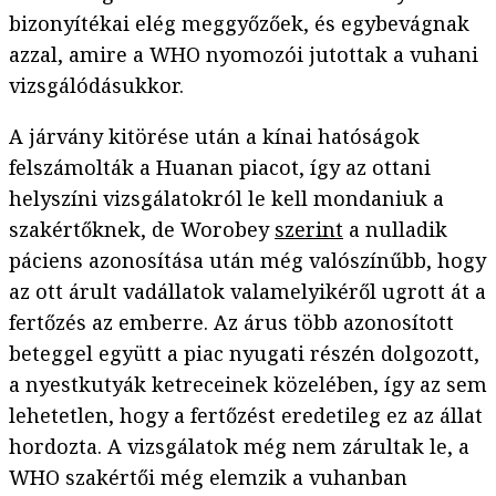
bizonyítékai elég meggyőzőek, és egybevágnak
azzal, amire a WHO nyomozói jutottak a vuhani
vizsgálódásukkor.
A járvány kitörése után a kínai hatóságok
felszámolták a Huanan piacot, így az ottani
helyszíni vizsgálatokról le kell mondaniuk a
szakértőknek, de Worobey
szerint
a nulladik
páciens azonosítása után még valószínűbb, hogy
az ott árult vadállatok valamelyikéről ugrott át a
fertőzés az emberre. Az árus több azonosított
beteggel együtt a piac nyugati részén dolgozott,
a nyestkutyák ketreceinek közelében, így az sem
lehetetlen, hogy a fertőzést eredetileg ez az állat
hordozta. A vizsgálatok még nem zárultak le, a
WHO szakértői még elemzik a vuhanban