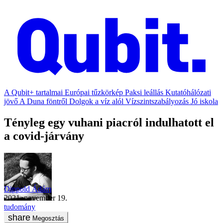
A Qubit+ tartalmai
Európai tűzkörkép
Paksi leállás
Kutatóhálózati
jövő
A Duna föntről
Dolgok a víz alól
Vízszintszabályozás
Jó iskola
Tényleg egy vuhani piacról indulhatott el
a covid-járvány
Dippold Ádám
2021. november 19.
tudomány
Megosztás