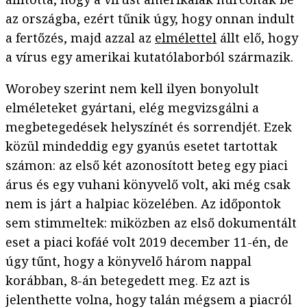
az országba, ezért tűnik úgy, hogy onnan indult
a fertőzés, majd azzal az
elmélettel
állt elő, hogy
a vírus egy amerikai kutatólaborból származik.
Worobey szerint nem kell ilyen bonyolult
elméleteket gyártani, elég megvizsgálni a
megbetegedések helyszínét és sorrendjét. Ezek
közül mindeddig egy gyanús esetet tartottak
számon: az első két azonosított beteg egy piaci
árus és egy vuhani könyvelő volt, aki még csak
nem is járt a halpiac közelében. Az időpontok
sem stimmeltek: miközben az első dokumentált
eset a piaci kofáé volt 2019 december 11-én, de
úgy tűnt, hogy a könyvelő három nappal
korábban, 8-án betegedett meg. Ez azt is
jelenthette volna, hogy talán mégsem a piacról