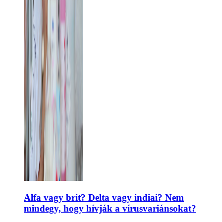
Alfa vagy brit? Delta vagy indiai? Nem
mindegy, hogy hívják a vírusvariánsokat?