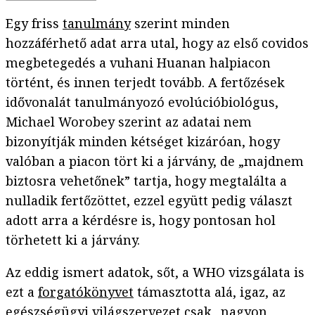
Egy friss
tanulmány
szerint minden
hozzáférhető adat arra utal, hogy az első covidos
megbetegedés a vuhani Huanan halpiacon
történt, és innen terjedt tovább. A fertőzések
idővonalát tanulmányozó evolúcióbiológus,
Michael Worobey szerint az adatai nem
bizonyítják minden kétséget kizáróan, hogy
valóban a piacon tört ki a járvány, de „majdnem
biztosra vehetőnek” tartja, hogy megtalálta a
nulladik fertőzöttet, ezzel együtt pedig választ
adott arra a kérdésre is, hogy pontosan hol
törhetett ki a járvány.
Az eddig ismert adatok, sőt, a WHO vizsgálata is
ezt a
forgatókönyvet
támasztotta alá, igaz, az
egészségügyi világszervezet csak „nagyon