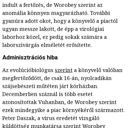
indult a fertőzés, de Worobey szerint az
anomália könnyen magyarázható. További
gyanúra adott okot, hogy a könyvelő a piactól
ugyan messze lakott, de épp a virológiai
laborhoz közel, ez pedig sokak számára a
laborszivárgás elméletét erősítette.
Adminisztrációs hiba
Az evolúcióbiológus
szerint
a könyvelő valóban
megfertőződött, de csak 16-án, nyolcadikán
szájsebészeti műtéten járt kórházban.
Decemberben száznál is több esetet
azonosítottak Vuhanban, de Worobey szerint
ezek mindegyike a piac környékéről származott.
Peter Daszak, a vírus eredetét vizsgáló
küldöttség munkatársa szerint Worobey