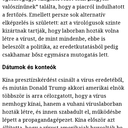
valószínűnek” találta, hogy a piacról indulhatott
a fertőzés. Emellett persze sok alternatív
elképzelés is született: azt a virológusok szinte
kizártnak tartják, hogy laborban hozták volna
létre a vírust, de mint mindenbe, ebbe is
beleszólt a politika, az eredetkutatásból pedig
csakhamar bősz egymásra mutogatás lett.
Dátumok és konteók
Kína presztízskérdést csinált a vírus eredetéből,
és miután Donald Trump akkori amerikai elnök
többször is arra célozgatott, hogy a vírus
nemhogy kínai, hanem a vuhani víruslaborban
hozták létre, és innen szabadult el, működésbe
lépett a propagandagépezet. Kína először azt
állította, hogy a vírust amerikaiak hurcolták be