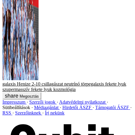
galaxis
Henize 2-10
csillagászat
neutrínó
törpegalaxis
fekete lyuk
szupermasszív fekete lyuk
kozmológia
Megosztás
Impresszum
Szerzői jogok
Adatvédelmi nyilatkozat
Sütibeállítások
Médiaajánlat
Hirdetői ÁSZF
Támogatói ÁSZF
RSS
Szerzőinknek
Írj nekünk