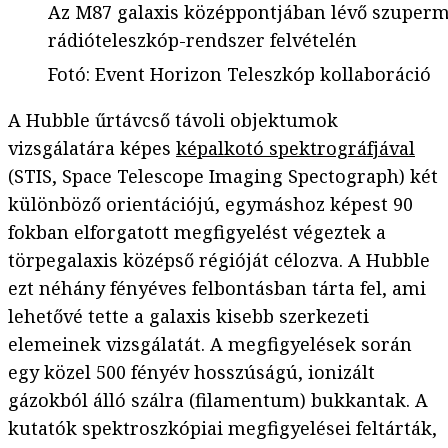
Az M87 galaxis középpontjában lévő szuperma
rádióteleszkóp-rendszer felvételén
Fotó
:
Event Horizon Teleszkóp kollaboráció
A Hubble űrtávcső távoli objektumok
vizsgálatára képes
képalkotó spektrográfjával
(STIS, Space Telescope Imaging Spectograph) két
különböző orientációjú, egymáshoz képest 90
fokban elforgatott megfigyelést végeztek a
törpegalaxis középső régióját célozva. A Hubble
ezt néhány fényéves felbontásban tárta fel, ami
lehetővé tette a galaxis kisebb szerkezeti
elemeinek vizsgálatát. A megfigyelések során
egy közel 500 fényév hosszúságú, ionizált
gázokból álló szálra (filamentum) bukkantak. A
kutatók spektroszkópiai megfigyelései feltárták,