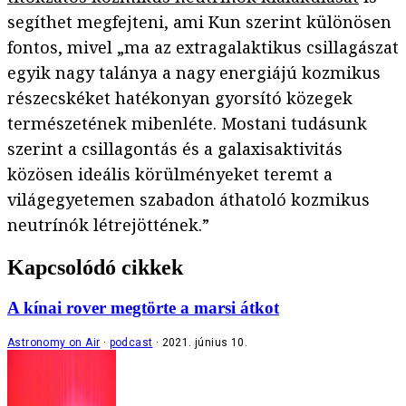
segíthet megfejteni, ami Kun szerint különösen
fontos, mivel „ma az extragalaktikus csillagászat
egyik nagy talánya a nagy energiájú kozmikus
részecskéket hatékonyan gyorsító közegek
természetének mibenléte. Mostani tudásunk
szerint a csillagontás és a galaxisaktivitás
közösen ideális körülményeket teremt a
világegyetemen szabadon áthatoló kozmikus
neutrínók létrejöttének.”
Kapcsolódó cikkek
A kínai rover megtörte a marsi átkot
Astronomy on Air
podcast
2021. június 10.