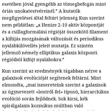
esetében jóval gyengébb az tömegbefogás mint
óriás unokatestvéreinél.” A kutatók
megfigyelései által feltárt jelenség Kun szerint
nem példátlan: „a Henize 2-10 aktív központját
és a csillagformálási régióját összekötő filament
a kifújás mozgásának változását és periodikus
nyalábkilövellés jeleit mutatja. Ez szintén
jellemző némely elliptikus galaxis központi
régióiból kifújt nyalábokra.”
Kun szerint az eredmények tágabban nézve a
galaxisok evolúcióját segítenek feltárni. Mint
elmondta, „mai ismereteink szerint a galaxisok
az úgynevezett »lentről-fel« típusú, hierarchikus
evolúció során fejlődnek. Sok kicsi, kék
spirálgalaxis kozmikus múltban való