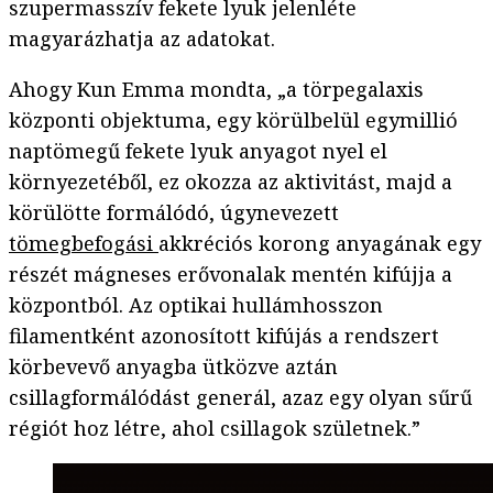
szupermasszív fekete lyuk jelenléte
magyarázhatja az adatokat.
Ahogy Kun Emma mondta, „a törpegalaxis
központi objektuma, egy körülbelül egymillió
naptömegű fekete lyuk anyagot nyel el
környezetéből, ez okozza az aktivitást, majd a
körülötte formálódó, úgynevezett
tömegbefogási
akkréciós korong anyagának egy
részét mágneses erővonalak mentén kifújja a
központból. Az optikai hullámhosszon
filamentként azonosított kifújás a rendszert
körbevevő anyagba ütközve aztán
csillagformálódást generál, azaz egy olyan sűrű
régiót hoz létre, ahol csillagok születnek.”