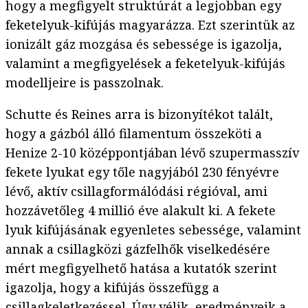
hogy a megfigyelt struktúrát a legjobban egy
feketelyuk-kifújás magyarázza. Ezt szerintük az
ionizált gáz mozgása és sebessége is igazolja,
valamint a megfigyelések a feketelyuk-kifújás
modelljeire is passzolnak.
Schutte és Reines arra is bizonyítékot talált,
hogy a gázból álló filamentum összeköti a
Henize 2-10 középpontjában lévő szupermasszív
fekete lyukat egy tőle nagyjából 230 fényévre
lévő, aktív csillagformálódási régióval, ami
hozzávetőleg 4 millió éve alakult ki. A fekete
lyuk kifújásának egyenletes sebessége, valamint
annak a csillagközi gázfelhők viselkedésére
mért megfigyelhető hatása a kutatók szerint
igazolja, hogy a kifújás összefügg a
csillagkeletkezéssel. Úgy vélik, eredményeik a