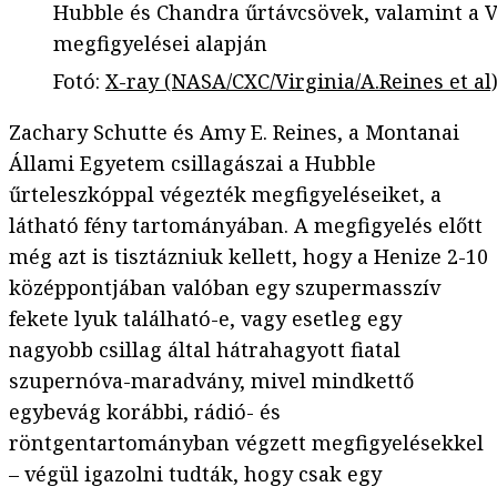
Hubble és Chandra űrtávcsövek, valamint a 
megfigyelései alapján
Fotó
:
X-ray (NASA/CXC/Virginia/A.Reines et al
Zachary Schutte és Amy E. Reines, a Montanai
Állami Egyetem csillagászai a Hubble
űrteleszkóppal végezték megfigyeléseiket, a
látható fény tartományában. A megfigyelés előtt
még azt is tisztázniuk kellett, hogy a Henize 2-10
középpontjában valóban egy szupermasszív
fekete lyuk található-e, vagy esetleg egy
nagyobb csillag által hátrahagyott fiatal
szupernóva-maradvány, mivel mindkettő
egybevág korábbi, rádió- és
röntgentartományban végzett megfigyelésekkel
– végül igazolni tudták, hogy csak egy