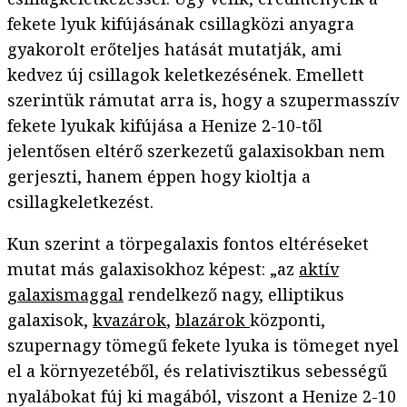
fekete lyuk kifújásának csillagközi anyagra
gyakorolt erőteljes hatását mutatják, ami
kedvez új csillagok keletkezésének. Emellett
szerintük rámutat arra is, hogy a szupermasszív
fekete lyukak kifújása a Henize 2-10-től
jelentősen eltérő szerkezetű galaxisokban nem
gerjeszti, hanem éppen hogy kioltja a
csillagkeletkezést.
Kun szerint a törpegalaxis fontos eltéréseket
mutat más galaxisokhoz képest: „az
aktív
galaxismaggal
rendelkező nagy, elliptikus
galaxisok,
kvazárok
,
blazárok
központi,
szupernagy tömegű fekete lyuka is tömeget nyel
el a környezetéből, és relativisztikus sebességű
nyalábokat fúj ki magából, viszont a Henize 2-10