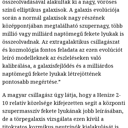
összeolvadásával alakultak ki a nagy, vöröses
színű elliptikus galaxisok. A galaxis evolúciója
során a normál galaxisok nagy részének
középpontjában megtalálható szupernagy, több
millió vagy milliárd naptömegű fekete lyukak is
összeolvadnak. Az extragalaktikus csillagászat
és kozmológia fontos feladata az ezen evolúciót
leíró modelleknek az észleléseken való
kalibrálása, a galaxisfejlődés és a milliárdos
naptömegű fekete lyukak létrejöttének
pontosabb megértése.”
A magyar csillagász úgy látja, hogy a Henize 2-
10 relatív közelsége kifejezetten segít a központi
szupermasszív fekete lyukának jobb leírásában,
de a törpegalaxis vizsgálata ezen kívül a
titokzatos kozmikus neutrínók kialakulását
is