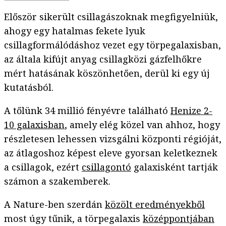
Először sikerült csillagászoknak megfigyelniük,
ahogy egy hatalmas fekete lyuk
csillagformálódáshoz vezet egy törpegalaxisban,
az általa kifújt anyag csillagközi gázfelhőkre
mért hatásának köszönhetően, derül ki egy új
kutatásból.
A tőlünk 34 millió fényévre található
Henize 2-
10 galaxisban
, amely elég közel van ahhoz, hogy
részletesen lehessen vizsgálni központi régióját,
az átlagoshoz képest eleve gyorsan keletkeznek
a csillagok, ezért
csillagontó
galaxisként tartják
számon a szakemberek.
A Nature-ben szerdán
közölt eredményekből
most úgy tűnik, a törpegalaxis
középpontjában