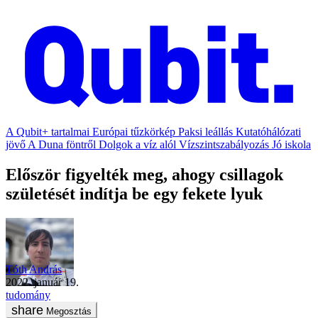
A Qubit+ tartalmai
Európai tűzkörkép
Paksi leállás
Kutatóhálózati
jövő
A Duna föntről
Dolgok a víz alól
Vízszintszabályozás
Jó iskola
Először figyelték meg, ahogy csillagok
születését indítja be egy fekete lyuk
Tóth András
2022. január 19.
tudomány
Megosztás