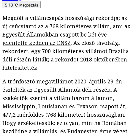
Megosztás
Megdőlt a villámcsapás hosszúsági rekordja; az
új csúcstartó az a 768 kilométeres villám, ami az
Egyesült Államokban csapott be két éve –
jelentette kedden az ENSZ
. Az előző távolsági
rekordert, egy 700 kilométeres villámot Brazília
déli részén látták; a rekordot 2018 októberében
hitelesítették.
A trónfosztó megavillámot 2020. április 29-én
észlelték az Egyesült Államok déli részén. A
szakértők szerint a villám három államon,
Mississippin, Louisianán és Texason csapott át,
477,2 mérföldes (768 kilométer) hosszúságban.
Hogy érzékeltessük: ez olyan, mintha Rómában
kezdődne a villámlás, és Budapesten érne véget.