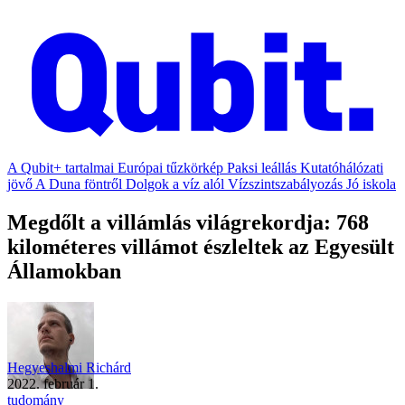
A Qubit+ tartalmai
Európai tűzkörkép
Paksi leállás
Kutatóhálózati
jövő
A Duna föntről
Dolgok a víz alól
Vízszintszabályozás
Jó iskola
Megdőlt a villámlás világrekordja: 768
kilométeres villámot észleltek az Egyesült
Államokban
Hegyeshalmi Richárd
2022. február 1.
tudomány