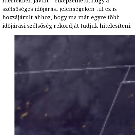
mértékben javult – elképzelhető, hogy a
szélsőséges időjárási jelenségeken túl ez is
hozzájárult ahhoz, hogy ma már egyre több
időjárási szélsőség rekordját tudjuk hitelesíteni.