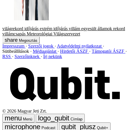
világrekord
időjárás
extrém időjárás
villám
egyesült államok
rekord
villámcsapás
Meteorológiai Világszervezet
Megosztás
Impresszum
Szerzői jogok
Adatvédelmi nyilatkozat
Sütibeállítások
Médiaajánlat
Hirdetői ÁSZF
Támogatói ÁSZF
RSS
Szerzőinknek
Írj nekünk
©
2026
Magyar Jeti Zrt.
Menü
Címlap
Podcast
Qubit+