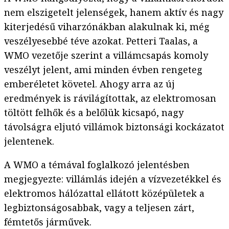
nem elszigetelt jelenségek, hanem aktív és nagy
kiterjedésű viharzónákban alakulnak ki, még
veszélyesebbé téve azokat. Petteri Taalas, a
WMO vezetője szerint a villámcsapás komoly
veszélyt jelent, ami minden évben rengeteg
emberéletet követel. Ahogy arra az új
eredmények is rávilágítottak, az elektromosan
töltött felhők és a belőlük kicsapó, nagy
távolságra eljutó villámok biztonsági kockázatot
jelentenek.
A WMO a témával foglalkozó jelentésben
megjegyezte: villámlás idején a vízvezetékkel és
elektromos hálózattal ellátott középületek a
legbiztonságosabbak, vagy a teljesen zárt,
fémtetős járművek.