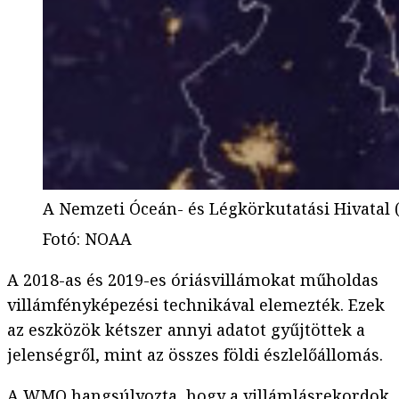
A Nemzeti Óceán- és Légkörkutatási Hivatal (
Fotó
:
NOAA
A 2018-as és 2019-es óriásvillámokat műholdas
villámfényképezési technikával elemezték. Ezek
az eszközök kétszer annyi adatot gyűjtöttek a
jelenségről, mint az összes földi észlelőállomás.
A WMO hangsúlyozta, hogy a villámlásrekordok