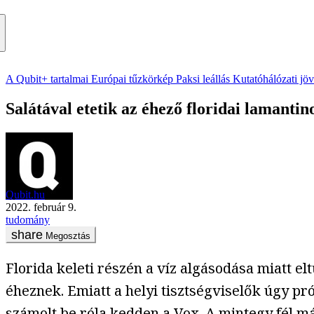
A Qubit+ tartalmai
Európai tűzkörkép
Paksi leállás
Kutatóhálózati jö
Salátával etetik az éhező floridai lamantin
Qubit.hu
2022. február 9.
tudomány
Megosztás
Florida keleti részén a víz algásodása miatt e
éheznek. Emiatt a helyi tisztségviselők úgy pr
számolt be róla kedden a
Vox
. A mintegy fél m