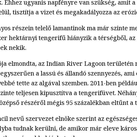
k. Ehhez ugyanis napfényre van szükség, amit a
ül, tisztítja a vizet és megakadályozza az erózi
nyos részein telelő lamantinok ma már szinte m
er hektárnyi tengerifű hiányzik a térségből, a
gek nekik.
ója elmondta, az Indian River Lagoon területén
gyszerűen a lassú és állandó szennyezés, ami e
bbé tette az algával szemben. 2011-ben például 
szinte teljesen kipusztítva a tengerifüvet. Néhá
özépső részéről mégis 95 százalékban eltűnt a 
cil nevű szervezet elnöke szerint az egészsége
lyba tudnak kerülni, de amikor már eleve káros