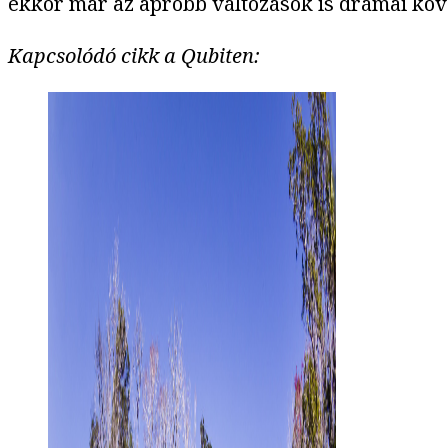
ekkor már az apróbb változások is drámai kö
Kapcsolódó cikk a Qubiten: