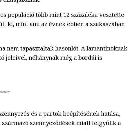
es populáció több mint 12 százaléka vesztette
múlt ki, mint ami az évnek ebben a szakaszában
oha nem tapasztaltak hasonlót. A lamantinoknak
tó jeleivel, néhánynak még a bordái is
szennyezés és a partok beépítésének hatása,
l származó szennyeződések miatt felgyűlik a