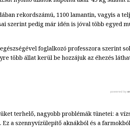
dában rekordszámú, 1100 lamantin, vagyis a telj
sai szerint pedig már idén is jóval több egyed 
k egészségével foglalkozó professzora szerint s
yre több állat kerül be hozzájuk az éhezés látha
üket terhelő, nagyobb problémák tünetei: a víz
. Ez a szennyvízülepítő aknákból és a farmokbó