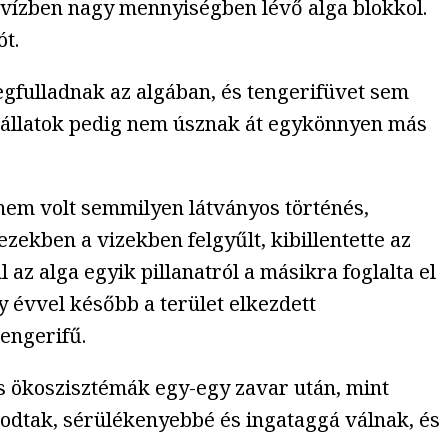
 vízben nagy mennyiségben lévő alga blokkol.
ót.
egfulladnak az algában, és tengerifüvet sem
z állatok pedig nem úsznak át egykönnyen más
 nem volt semmilyen látványos történés,
zekben a vizekben felgyűlt, kibillentette az
az alga egyik pillanatról a másikra foglalta el
ny évvel később a terület elkezdett
tengerifű.
s ökoszisztémák egy-egy zavar után, mint
odtak, sérülékenyebbé és ingataggá válnak, és