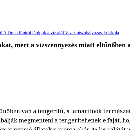
vő
A Duna föntről
Dolgok a víz alól
Vízszintszabályozás
Jó iskola
okat, mert a vízszennyezés miatt eltűnőben 
ltűnőben van a tengerifű, a lamantinok természet
óbálják megmenteni a tengeritehenek e faját, hog
ázsát nyomó állatok naponta akár 45 kg salátát i