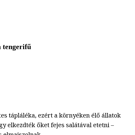
a tengerifű
es tápláléka, ezért a környéken élő állatok
y elkezdték őket fejes salátával etetni –
s elmajszolnak.