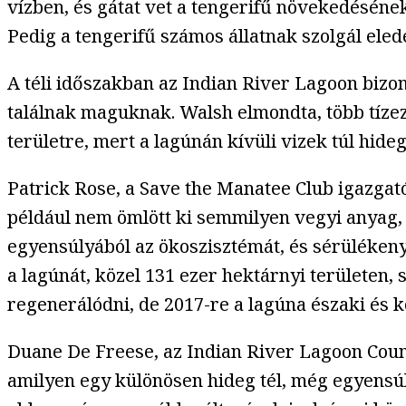
vízben, és gátat vet a tengerifű növekedéséne
Pedig a tengerifű számos állatnak szolgál eledel
A téli időszakban az Indian River Lagoon bizo
találnak maguknak. Walsh elmondta, több tízez
területre, mert a lagúnán kívüli vizek túl hide
Patrick Rose, a Save the Manatee Club igazgat
például nem ömlött ki semmilyen vegyi anyag, e
egyensúlyából az ökoszisztémát, és sérülékenye
a lagúnát, közel 131 ezer hektárnyi területen, 
regenerálódni, de 2017-re a lagúna északi és k
Duane De Freese, az Indian River Lagoon Coun
amilyen egy különösen hideg tél, még egyensú