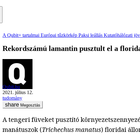
A Qubit+ tartalmai
Európai tűzkörkép
Paksi leállás
Kutatóhálózati jö
Rekordszámú lamantin pusztult el a florid
Qubit.hu
2021. július 12.
tudomány
Megosztás
A tengeri füveket pusztító környezetszennyezé
manátuszok (
Trichechus manatus
) floridai ál