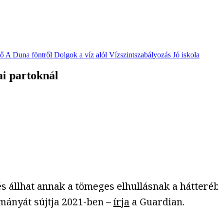
vő
A Duna föntről
Dolgok a víz alól
Vízszintszabályozás
Jó iskola
ai partoknál
s állhat annak a tömeges elhullásnak a hátteréb
lományát sújtja 2021-ben –
írja
a Guardian.