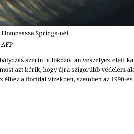
ai Homosassa Springs-nél
 AFP
ályozás szerint a fokozottan veszélyeztetett kat
st azt kérik, hogy újra szigorúbb védelem alá
z élhez a floridai vizekben, szemben az 1990-es