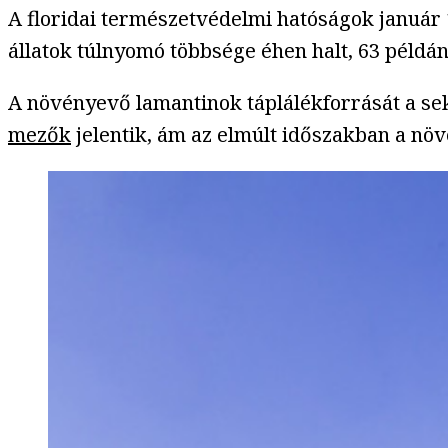
A floridai természetvédelmi hatóságok január 1
állatok túlnyomó többsége éhen halt, 63 péld
A növényevő lamantinok táplálékforrását a sek
mezők
jelentik, ám az elmúlt időszakban a növ