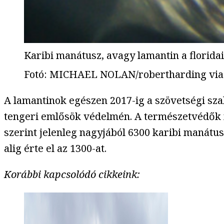
Karibi manátusz, avagy lamantin a florid
Fotó
:
MICHAEL NOLAN/robertharding via
A lamantinok egészen 2017-ig a szövetségi szab
tengeri emlősök védelmén. A természetvédők mo
szerint jelenleg nagyjából 6300 karibi manátus
alig érte el az 1300-at.
Korábbi kapcsolódó cikkeink: