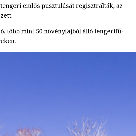
tengeri emlős pusztulását regisztrálták, az
zett.
, több mint 50 növényfajból álló
tengerifű-
yeken.