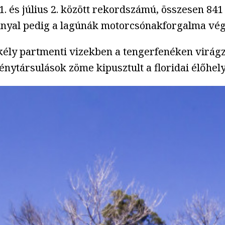
. és július 2. között rekordszámú, összesen 841 
ánnyal pedig a lagúnák motorcsónakforgalma vég
ély partmenti vizekben a tengerfenéken virágzó
énytársulások zöme kipusztult a floridai élőhel