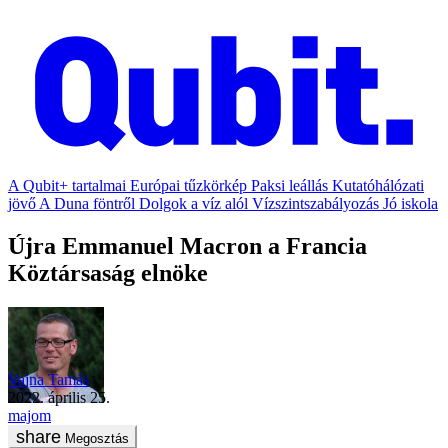
A Qubit+ tartalmai
Európai tűzkörkép
Paksi leállás
Kutatóhálózati
jövő
A Duna föntről
Dolgok a víz alól
Vízszintszabályozás
Jó iskola
Újra Emmanuel Macron a Francia
Köztársaság elnöke
Vajna Tamás
2022. április 25.
majom
Megosztás