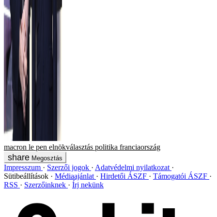
macron
le pen
elnökválasztás
politika
franciaország
Megosztás
Impresszum
Szerzői jogok
Adatvédelmi nyilatkozat
Sütibeállítások
Médiaajánlat
Hirdetői ÁSZF
Támogatói ÁSZF
RSS
Szerzőinknek
Írj nekünk