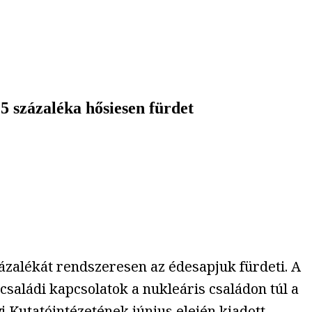
5 százaléka hősiesen fürdet
ázalékát rendszeresen az édesapjuk fürdeti. A
családi kapcsolatok a nukleáris családon túl a
Kutatóintézetének június elején kiadott