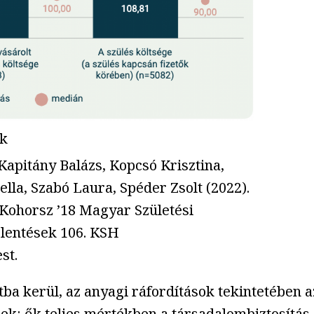
ok
Kapitány Balázs, Kopcsó Krisztina,
ella, Szabó Laura, Spéder Zsolt (2022).
Kohorsz ’18 Magyar Születési
elentések 106. KSH
st.
ba kerül, az anyagi ráfordítások tekintetében a
: ők teljes mértékben a társadalombiztosítás (T