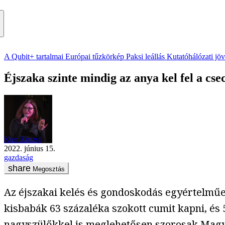
A Qubit+ tartalmai
Európai tűzkörkép
Paksi leállás
Kutatóhálózati jö
Éjszaka szinte mindig az anya kel fel a cs
Kun Zsuzsi
2022. június 15.
gazdaság
Megosztás
Az éjszakai kelés és gondoskodás egyértelműen
kisbabák 63 százaléka szokott cumit kapni, és 5
nagyszülőkkel is meglehetősen szorosak Magya