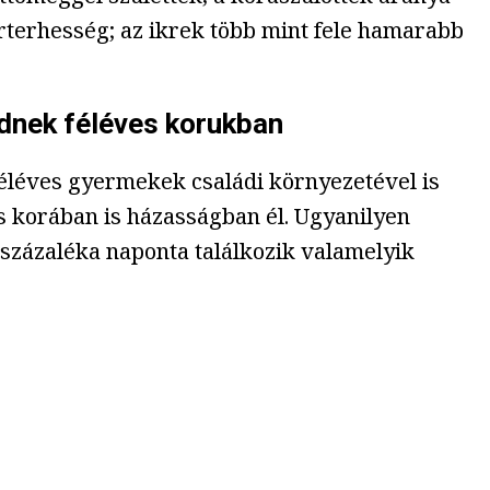
erterhesség; az ikrek több mint fele hamarabb
dnek féléves korukban
féléves gyermekek családi környezetével is
s korában is házasságban él. Ugyanilyen
százaléka naponta találkozik valamelyik