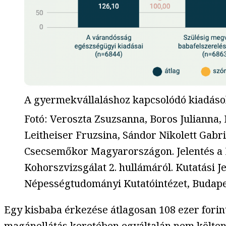
A gyermekvállaláshoz kapcsolódó kiadás
Fotó
:
Veroszta Zsuzsanna, Boros Julianna, 
Leitheiser Fruzsina, Sándor Nikolett Gabri
Csecsemőkor Magyarországon. Jelentés a 
Kohorszvizsgálat 2. hullámáról. Kutatási J
Népességtudományi Kutatóintézet, Budape
Egy kisbaba érkezése átlagosan 108 ezer forint
magánellátás keretében egyáltalán nem költenek