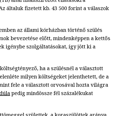
általuk fizetett kb. 43 500 forint a válaszok
zemben az állami kórházban történő szülés
ormok bevezetése előtt, mindenképpen a kettős
 igénybe szolgáltatásokat, így jött ki a
költségtényező, ha a szülésnél a választott
lenléte milyen költségeket jelenthetett, de a
int fele a választott orvosával hozta világra
dúla
pedig mindössze fél százalékukat
ttömeggel születtek, a koraszülöttek aránya