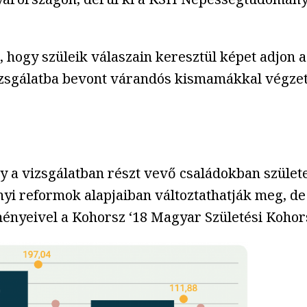
hogy szüleik válaszain keresztül képet adjon a
vizsgálatba bevont várandós kismamákkal végze
ogy a vizsgálatban részt vevő családokban szüle
yi reformok alapjaiban változtathatják meg, d
zményeivel a Kohorsz ‘18 Magyar Születési Kohor