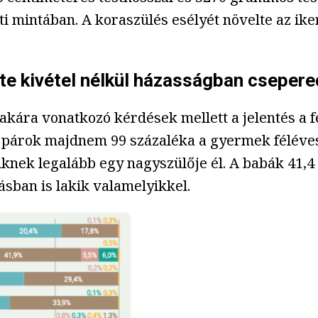
ti mintában. A koraszülés esélyét növelte az ik
e kivétel nélkül házasságban csepere
kára vonatkozó kérdések mellett a jelentés a 
as párok majdnem 99 százaléka a gyermek féléve
nek legalább egy nagyszülője él. A babák 41,4 
ásban is lakik valamelyikkel.