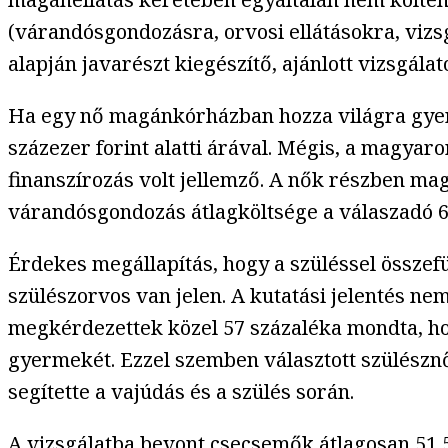
(várandósgondozásra, orvosi ellátásokra, vizsg
alapján javarészt kiegészítő, ajánlott vizsgál
Ha egy nő magánkórházban hozza világra gyerm
százezer forint alatti árával. Mégis, a magyar
finanszírozás volt jellemző. A nők részben magá
várandósgondozás átlagköltsége a válaszadó 6
Érdekes megállapítás, hogy a szüléssel összefü
szülészorvos van jelen. A kutatási jelentés nem
megkérdezettek közel 57 százaléka mondta, hogy
gyermekét. Ezzel szemben választott szülésznő
segítette a vajúdás és a szülés során.
A vizsgálatba bevont csecsemők átlagosan 51,5