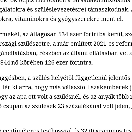
álatokra és szüléslevezetésre) támaszkodnak. Az 
atokra, vitaminokra és gyógyszerekre ment el.
ekét, az átlagosan 534 ezer forintba kerül, s
országi szülészetre, a már említett 2021-es ref
nellátásban, részben az állami ellátásban vettek
844 nő körében 126 ezer forintra.
ggésben, a szülés helyétől függetlenül jelentős 
 tér ki arra, hogy más választott szakemberek je
 az apa ott volt a szülésnél, és az anyák több m
 csupán az szülések 23 százalékánál volt jelen,
 centiméteres testhosszal és 3270 grammos tes