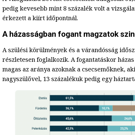
pedig kevesebb mint 8 százalék volt a vizsgála
érkezett a kiírt időpontnál.
A házasságban fogant magzatok szint
A szülési körülmények és a várandósság idősza
részletesen foglalkozik. A fogantatáskor ház
magas az aránya azoknak a csecsemőknek, akik
nagyszülővel, 13 százalékuk pedig egy háztart