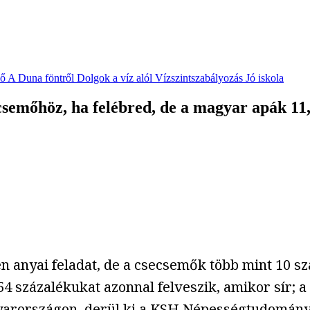
vő
A Duna föntről
Dolgok a víz alól
Vízszintszabályozás
Jó iskola
ecsemőhöz, ha felébred, de a magyar apák 11,
 anyai feladat, de a csecsemők több mint 10 sz
4 százalékukat azonnal felveszik, amikor sír; a 
rországon, derül ki a KSH Népességtudományi 