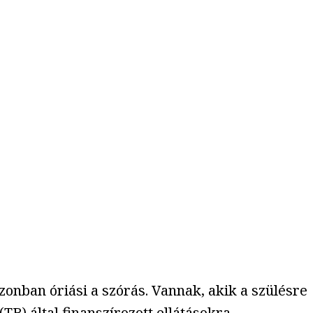
zonban óriási a szórás. Vannak, akik a szülésre
B) által finanszírozott ellátásokra