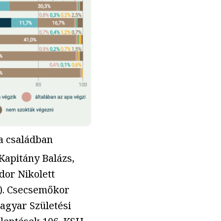
a családban
Kapitány Balázs,
dor Nikolett
2). Csecsemőkor
agyar Születési