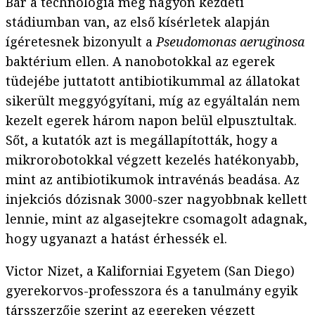
Bár a technológia még nagyon kezdeti
stádiumban van, az első kísérletek alapján
ígéretesnek bizonyult a
Pseudomonas aeruginosa
baktérium ellen. A nanobotokkal az egerek
tüdejébe juttatott antibiotikummal az állatokat
sikerült meggyógyítani, míg az egyáltalán nem
kezelt egerek három napon belül elpusztultak.
Sőt, a kutatók azt is megállapították, hogy a
mikrorobotokkal végzett kezelés hatékonyabb,
mint az antibiotikumok intravénás beadása. Az
injekciós dózisnak 3000-szer nagyobbnak kellett
lennie, mint az algasejtekre csomagolt adagnak,
hogy ugyanazt a hatást érhessék el.
Victor Nizet, a Kaliforniai Egyetem (San Diego)
gyerekorvos-professzora és a tanulmány egyik
társszerzője szerint az egereken végzett