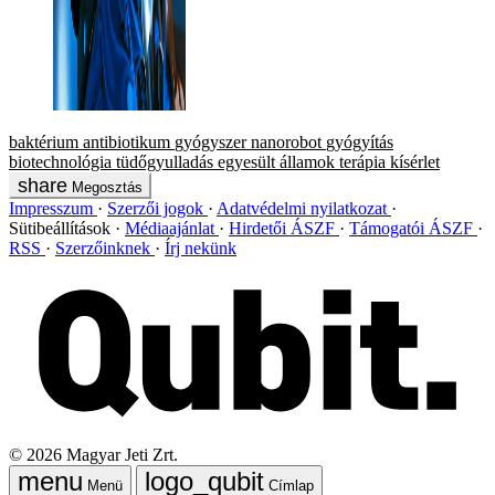
baktérium
antibiotikum
gyógyszer
nanorobot
gyógyítás
biotechnológia
tüdőgyulladás
egyesült államok
terápia
kísérlet
Megosztás
Impresszum
Szerzői jogok
Adatvédelmi nyilatkozat
Sütibeállítások
Médiaajánlat
Hirdetői ÁSZF
Támogatói ÁSZF
RSS
Szerzőinknek
Írj nekünk
©
2026
Magyar Jeti Zrt.
Menü
Címlap