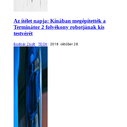
Az ítélet napja: Kínában megépítették a
Terminátor 2 folyékony robotjának kis
testvérét
Bodnár Zsolt
TECH
2018. október 28.