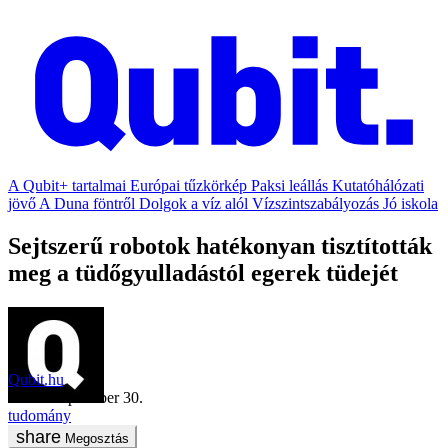
A Qubit+ tartalmai
Európai tűzkörkép
Paksi leállás
Kutatóhálózati
jövő
A Duna föntről
Dolgok a víz alól
Vízszintszabályozás
Jó iskola
Sejtszerű robotok hatékonyan tisztították
meg a tüdőgyulladástól egerek tüdejét
Qubit.hu
2022. szeptember 30.
tudomány
Megosztás