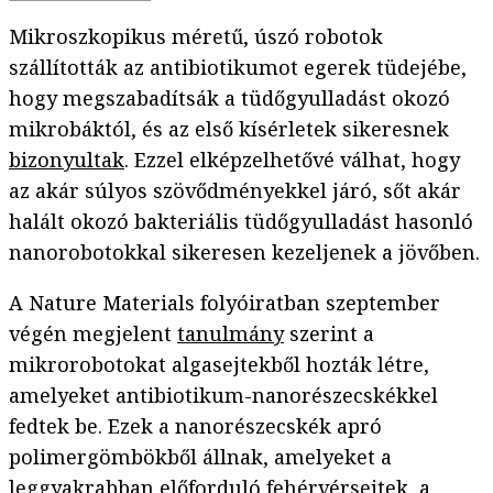
Mikroszkopikus méretű, úszó robotok
szállították az antibiotikumot egerek tüdejébe,
hogy megszabadítsák a tüdőgyulladást okozó
mikrobáktól, és az első kísérletek sikeresnek
bizonyultak
. Ezzel elképzelhetővé válhat, hogy
az akár súlyos szövődményekkel járó, sőt akár
halált okozó bakteriális tüdőgyulladást hasonló
nanorobotokkal sikeresen kezeljenek a jövőben.
A Nature Materials folyóiratban szeptember
végén megjelent
tanulmány
szerint a
mikrorobotokat algasejtekből hozták létre,
amelyeket antibiotikum-nanorészecskékkel
fedtek be. Ezek a nanorészecskék apró
polimergömbökből állnak, amelyeket a
leggyakrabban előforduló fehérvérsejtek, a