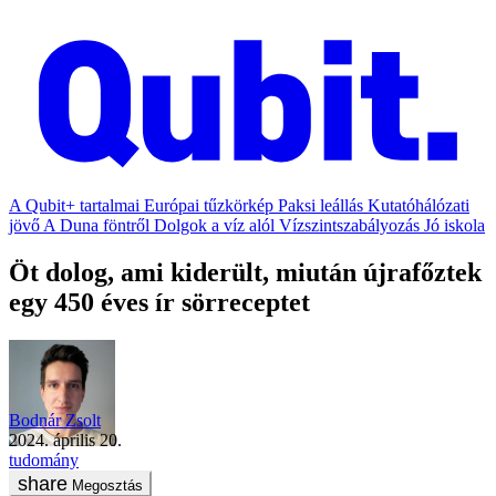
A Qubit+ tartalmai
Európai tűzkörkép
Paksi leállás
Kutatóhálózati
jövő
A Duna föntről
Dolgok a víz alól
Vízszintszabályozás
Jó iskola
Öt dolog, ami kiderült, miután újrafőztek
egy 450 éves ír sörreceptet
Bodnár Zsolt
2024. április 20.
tudomány
Megosztás