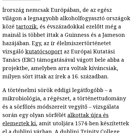
Írország nemcsak Európában, de az egész
világon a legnagyobb alkoholfogyasztó országok
közé
tartozik
, és évszázadokkal ezelőtt még a
mainál is többet ittak a Guinness és a Jameson
hazájában. Egy, az ír élelmiszertörténetet
vizsgáló
kutatócsoport
az Európai Kutatási
Tanács (ERC) támogatásával vágott bele abba a
projektbe, amelyben arra voltak kíváncsiak,
milyen sört ittak az írek a 16. században.
A történelmi sörök eddigi legátfogóbb – a
mikrobiológia, a régészet, a történettudomány
és a sörfőzés módszereit vegyítő – vizsgálata
során egy olyan sörfélét
alkottak újra és
elemeztek ki
, amit utoljára 1574-ben készítettek
el a dublini várban. A dublini Trinity College