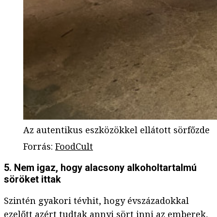
Az autentikus eszközökkel ellátott sörfőzde
Forrás
:
FoodCult
5. Nem igaz, hogy alacsony alkoholtartalmú
söröket ittak
Szintén gyakori tévhit, hogy évszázadokkal
ezelőtt azért tudtak annyi sört inni az emberek,