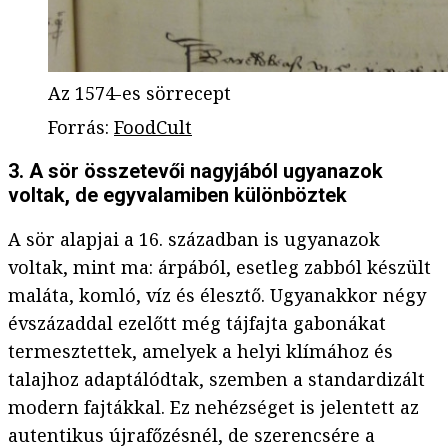
Az 1574-es sörrecept
Forrás
:
FoodCult
3. A sör összetevői nagyjából ugyanazok
voltak, de egyvalamiben különböztek
A sör alapjai a 16. században is ugyanazok
voltak, mint ma: árpából, esetleg zabból készült
maláta, komló, víz és élesztő. Ugyanakkor négy
évszázaddal ezelőtt még tájfajta gabonákat
termesztettek, amelyek a helyi klímához és
talajhoz adaptálódtak, szemben a standardizált
modern fajtákkal. Ez nehézséget is jelentett az
autentikus újrafőzésnél, de szerencsére a