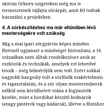
skóciai Orkney-szigeteken még ma is
termesztenek tájfajta sörárpát, amit fel tudtak
használni a projektben.
4. A sörkészítéshez ma már eltűnőben lévő
mesterségekre volt szükség
Míg a mai ipari sörgyártás képes minden
főzésnél ugyanazt a minőséget biztosítani, a 16.
században nem álltak rendelkezésre azok az
eszközök és technikák, amelyek ezt lehetővé
teszik – még hőmérőjük sem volt. Ezért sokkal
nagyobb hangsúly volt a sörfőzők szakértelmén
és tapasztalatán, és a sör olyan mesteremberek
nélkül sem kerülhetett volna a fogyasztók
kezébe, mint a hordókat készítő bodnárok
(avagy pintérek vagy kádárok), illetve a főzéshez