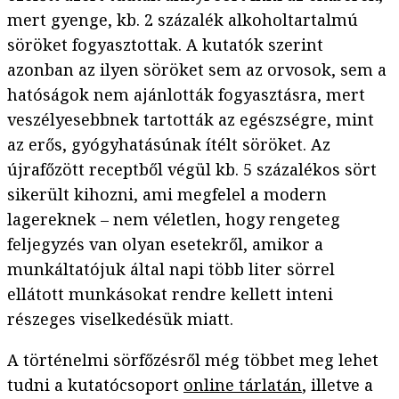
mert gyenge, kb. 2 százalék alkoholtartalmú
söröket fogyasztottak. A kutatók szerint
azonban az ilyen söröket sem az orvosok, sem a
hatóságok nem ajánlották fogyasztásra, mert
veszélyesebbnek tartották az egészségre, mint
az erős, gyógyhatásúnak ítélt söröket. Az
újrafőzött receptből végül kb. 5 százalékos sört
sikerült kihozni, ami megfelel a modern
lagereknek – nem véletlen, hogy rengeteg
feljegyzés van olyan esetekről, amikor a
munkáltatójuk által napi több liter sörrel
ellátott munkásokat rendre kellett inteni
részeges viselkedésük miatt.
A történelmi sörfőzésről még többet meg lehet
tudni a kutatócsoport
online tárlatán
, illetve a