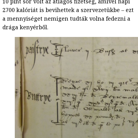
10 pint sör volt az átlagos fizetség, amivel napi
2700 kalóriát is bevihettek a szervezetükbe – ezt
a mennyiséget nemigen tudták volna fedezni a
drága kenyérből.