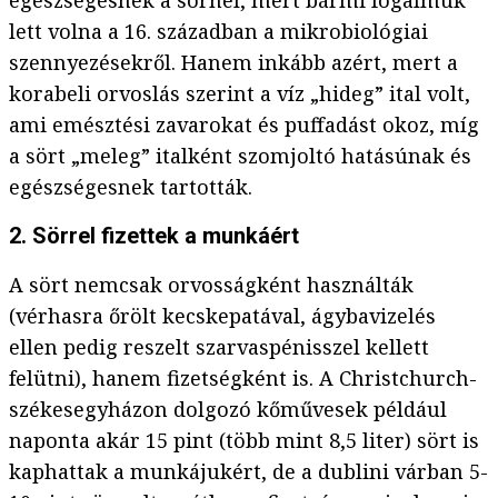
egészségesnek a sörnél, mert bármi fogalmuk
lett volna a 16. században a mikrobiológiai
szennyezésekről. Hanem inkább azért, mert a
korabeli orvoslás szerint a víz „hideg” ital volt,
ami emésztési zavarokat és puffadást okoz, míg
a sört „meleg” italként szomjoltó hatásúnak és
egészségesnek tartották.
2. Sörrel fizettek a munkáért
A sört nemcsak orvosságként használták
(vérhasra őrölt kecskepatával, ágybavizelés
ellen pedig reszelt szarvaspénisszel kellett
felütni), hanem fizetségként is. A Christchurch-
székesegyházon dolgozó kőművesek például
naponta akár 15 pint (több mint 8,5 liter) sört is
kaphattak a munkájukért, de a dublini várban 5-