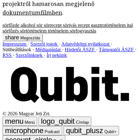
projektről hamarosan megjelenő
dokumentumfilmben
.
sörfőzde
alkohol
sör
sörrecept
sörivás
recept
gasztrotörténelem
ital
sörfőzés
sörtörténelem
történelem
sörfogyasztás
Megosztás
Impresszum
Szerzői jogok
Adatvédelmi nyilatkozat
Sütibeállítások
Médiaajánlat
Hirdetői ÁSZF
Támogatói ÁSZF
RSS
Szerzőinknek
Írj nekünk
©
2026
Magyar Jeti Zrt.
Menü
Címlap
Podcast
Qubit+