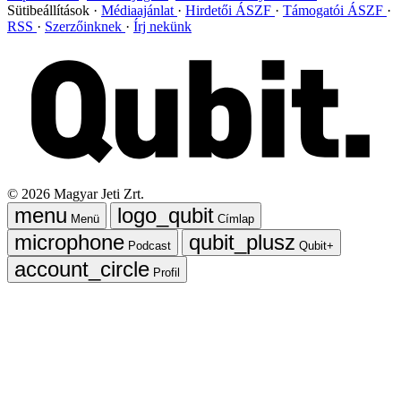
Sütibeállítások
Médiaajánlat
Hirdetői ÁSZF
Támogatói ÁSZF
RSS
Szerzőinknek
Írj nekünk
©
2026
Magyar Jeti Zrt.
Menü
Címlap
Podcast
Qubit+
Profil