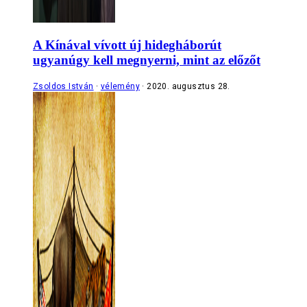
A Kínával vívott új hidegháborút
ugyanúgy kell megnyerni, mint az előzőt
Zsoldos István
vélemény
2020. augusztus 28.