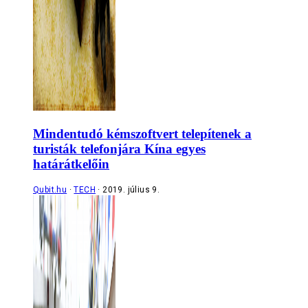
Mindentudó kémszoftvert telepítenek a
turisták telefonjára Kína egyes
határátkelőin
Qubit.hu
TECH
2019. július 9.