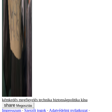
kémkedés
megfigyelés
technika
biztonságpolitika
kína
Megosztás
Impresszum
Szerzői jogok
Adatvédelmi nyilatkozat