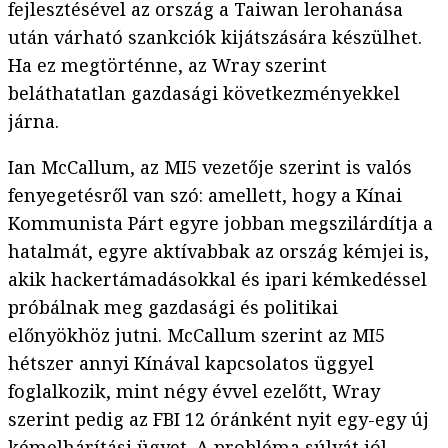
fejlesztésével az ország a Taiwan lerohanása
után várható szankciók kijátszására készülhet.
Ha ez megtörténne, az Wray szerint
beláthatatlan gazdasági következményekkel
járna.
Ian McCallum, az MI5 vezetője szerint is valós
fenyegetésről van szó: amellett, hogy a Kínai
Kommunista Párt egyre jobban megszilárdítja a
hatalmát, egyre aktívabbak az ország kémjei is,
akik hackertámadásokkal és ipari kémkedéssel
próbálnak meg gazdasági és politikai
előnyökhöz jutni. McCallum szerint az MI5
hétszer annyi Kínával kapcsolatos üggyel
foglalkozik, mint négy évvel ezelőtt, Wray
szerint pedig az FBI 12 óránként nyit egy-egy új
kémelhárítási ügyet. A probléma súlyát jól