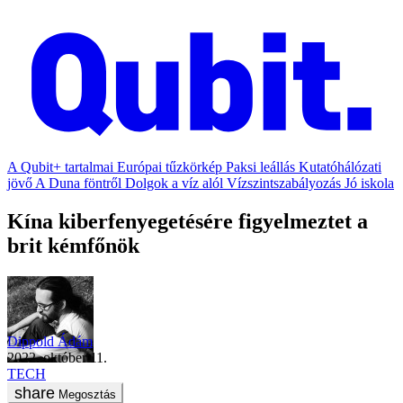
A Qubit+ tartalmai
Európai tűzkörkép
Paksi leállás
Kutatóhálózati
jövő
A Duna föntről
Dolgok a víz alól
Vízszintszabályozás
Jó iskola
Kína kiberfenyegetésére figyelmeztet a
brit kémfőnök
Dippold Ádám
2022. október 11.
TECH
Megosztás