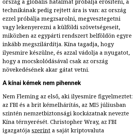
ország a globális hatalmát próbálja erősíteni, a
technikának pedig rejtett ára is van: az ország
ezzel próbálja megzsarolni, megvesztegetni
vagy lekenyerezni a külföldi szövetségeseit,
miközben az egypárti rendszert belföldön egyre
inkább megszilárdítja. Kína tagadja, hogy
ilyesmire készülne, és azzal vádolja a nyugatot,
hogy a mocskolódásával csak az ország
növekedésének akar gátat vetni.
A kínai kémek nem pihennek
Nem Fleming az első, aki ilyesmire figyelmeztet:
az FBI és a brit kémelhárítás, az MI5 júliusban
szintén nemzetbiztonsági kockázatnak nevezte
Kína térnyerését. Christopher Wray, az FBI
igazgatója
szerint
a saját kriptovaluta