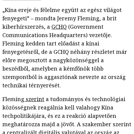
„Kína ereje és félelme együtt az egész világot
fenyegeti” – mondta Jeremy Fleming, a brit
kiberhírszerzés, a
GCHQ
(Government
Communications Headquarters) vezetője.
Fleming kedden tart előadást a kínai
fenyegetésről, de a GCHQ néhány részletet már
előre megosztott a nagyközönséggel a
beszédből, amelyben a kémfőnök több
szempontból is aggasztónak nevezte az ország
technikai térnyerését.
Fleming
szerint
a tudományos és technológiai
közösségnek reagálnia kell valahogy Kína
techpolitikájára, és ez a reakció alapvetően
meghatározza majd a jövőt. A szakember szerint
a centralizált digitális valutával az ország az