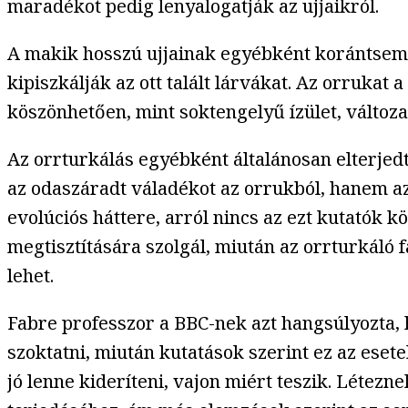
maradékot pedig lenyalogatják az ujjaikról.
A makik hosszú ujjainak egyébként korántsem a
kipiszkálják az ott talált lárvákat. Az orrukat
köszönhetően, mint soktengelyű ízület, változ
Az orrturkálás egyébként általánosan elterje
az odaszáradt váladékot az orrukból, hanem a
evolúciós háttere, arról nincs az ezt kutatók 
megtisztítására szolgál, miután az orrturkáló 
lehet.
Fabre professzor a BBC-nek azt hangsúlyozta, h
szoktatni, miután kutatások szerint ez az eset
jó lenne kideríteni, vajon miért teszik. Létez