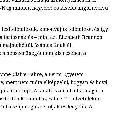
NN
-ig minden nagyobb és kisebb angol nyelvű
estfelépítésük, koponyájuk felépítése, és így
a tartoznak és – mint azt Elizabeth Brannon
majmokéitól. Számos fajuk él
k a népszerűségét nem kis részben a
 Anne-Claire Fabre, a Berni Egyetem
re, mert nem tudta elképzelni, hogyan és hová
ájuk átmérője. A kutató szerint adta magát a
s történik: amint az Fabre CT-felvételeken
ül a szájüregükbe tolják és lenyelik. A