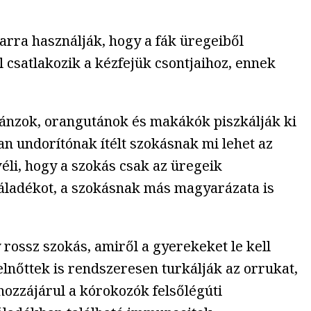
arra használják, hogy a fák üregeiből
l csatlakozik a kézfejük csontjaihoz, ennek
pánzok, orangutánok és makákók piszkálják ki
n undorítónak ítélt szokásnak mi lehet az
véli, hogy a szokás csak az üregeik
 váladékot, a szokásnak más magyarázata is
 rossz szokás, amiről a gyerekeket le kell
elnőttek is rendszeresen turkálják az orrukat,
hozzájárul a kórokozók felsőlégúti