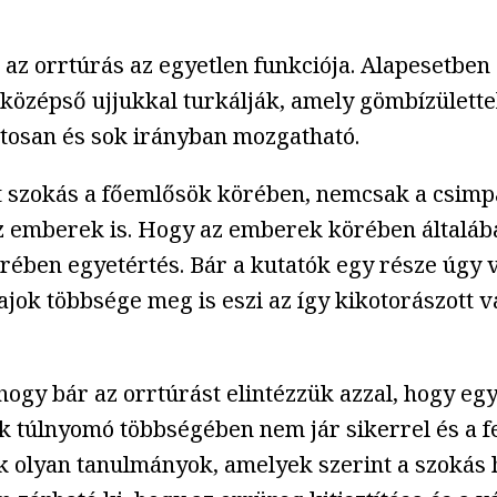
z orrtúrás az egyetlen funkciója. Alapesetben 
 a középső ujjukkal turkálják, amely gömbízülette
atosan és sok irányban mozgatható.
dt szokás a főemlősök körében, nemcsak a csim
z emberek is. Hogy az emberek körében általába
körében egyetértés. Bár a kutatók egy része úgy 
fajok többsége meg is eszi az így kikotorászott
ogy bár az orrtúrást elintézzük azzal, hogy egy
ek túlnyomó többségében nem jár sikerrel és a f
nek olyan tanulmányok, amelyek szerint a szokás 