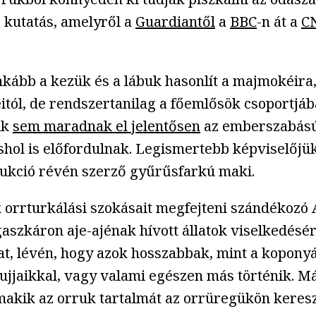
ó kutatás, amelyről a
Guardiantől
a
BBC
-n át a
C
ább a kezük és a lábuk hasonlít a majmokéira, t
itól, de rendszertanilag a főemlősök csoportjáb
ik
sem maradnak el jelentősen
az emberszabású 
ol is előfordulnak. Legismertebb képviselőjü
ukció révén szerző gyűrűsfarkú maki.
k orrturkálási szokásait megfejteni szándékozó
gaszkáron aje-ajénak hívott állatok viselkedésé
ikat, lévén, hogy azok hosszabbak, mint a kopony
ujjaikkal, vagy valami egészen más történik. Má
makik az orruk tartalmát az orrüregükön kereszt