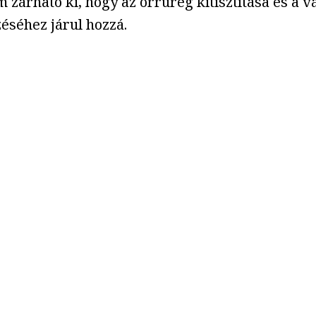
 zárható ki, hogy az orrüreg kitisztítása és a 
séhez járul hozzá.