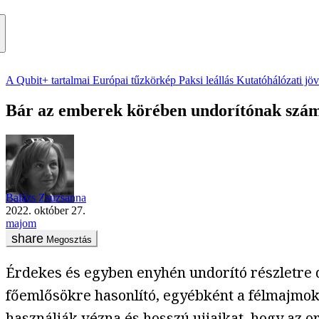
A Qubit+ tartalmai
Európai tűzkörkép
Paksi leállás
Kutatóhálózati jö
Bár az emberek körében undorítónak számí
Balázs Zsuzsanna
2022. október 27.
majom
Megosztás
Érdekes és egyben enyhén undorító részletre d
főemlősökre hasonlító, egyébként a félmajmok
használják vézna és hosszú ujjaikat, hogy az 