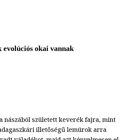
 evolúciós okai vannak
 nászából született keverék fajra, mint
adagaszkári illetőségű lemúrok arra
áradt váladékot, majd azt kényelmesen el