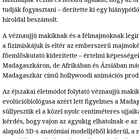
tudják fogyasztani – derítette ki egy hiánypótl
híroldal beszámolt.
A véznaujjú makiknak és a félmajmoknak legink
a fizimiskájuk is eltér az emberszerű majmoké
főemlőskutató kiderítette – értelmi képessége
Madagaszkáron, de Afrikában és Ázsiában másh
Madagaszkár című hollywoodi animációs prod
Az éjszakai életmódot folytató véznaujjú maki
evolúcióbiológusa azért lett figyelmes a Mada
süllyesztik el a közel nyolc centiméteres ujja
kérdés, hogy vajon az agyukig elhatolnak-e az 
alapuló 3D-s anatómiai modelljéből kiderül, a 