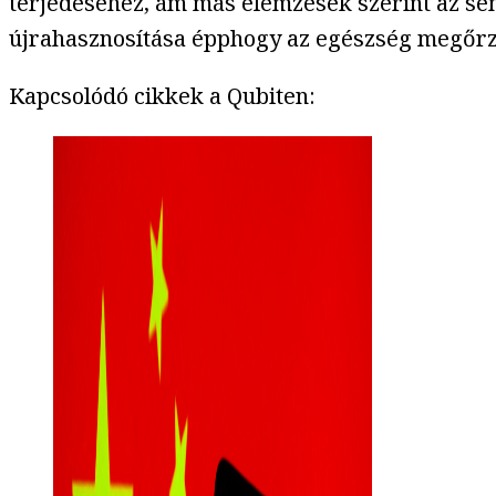
terjedéséhez, ám más elemzések szerint az sem
újrahasznosítása épphogy az egészség megőrzé
Kapcsolódó cikkek a Qubiten: