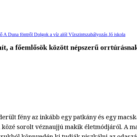
vő
A Duna föntről
Dolgok a víz alól
Vízszintszabályozás
Jó iskola
t, a főemlősök között népszerű orrtúrásnak
erült fény az inkább egy patkány és egy macska
 közé sorolt véznaujjú makik életmódjáról. A m
orrukból könnyedén ki tudják piszkálni az odasz