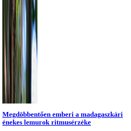
Megdöbbentően emberi a madagaszkári
énekes lemurok ritmusérzéke