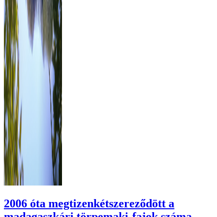
2006 óta megtizenkétszereződött a
madagaszkári törpemaki-fajok száma –