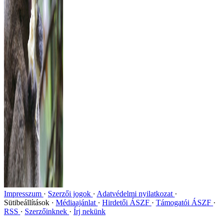
Impresszum
Szerzői jogok
Adatvédelmi nyilatkozat
Sütibeállítások
Médiaajánlat
Hirdetői ÁSZF
Támogatói ÁSZF
RSS
Szerzőinknek
Írj nekünk