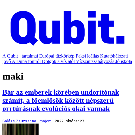
A Qubit+ tartalmai
Európai tűzkörkép
Paksi leállás
Kutatóhálózati
jövő
A Duna föntről
Dolgok a víz alól
Vízszintszabályozás
Jó iskola
maki
Bár az emberek körében undorítónak
számít, a főemlősök között népszerű
orrtúrásnak evolúciós okai vannak
Balázs Zsuzsanna
majom
2022. október 27.