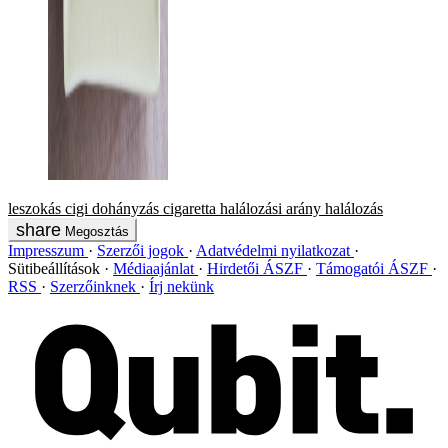
leszokás
cigi
dohányzás
cigaretta
halálozási arány
halálozás
Megosztás
Impresszum
Szerzői jogok
Adatvédelmi nyilatkozat
Sütibeállítások
Médiaajánlat
Hirdetői ÁSZF
Támogatói ÁSZF
RSS
Szerzőinknek
Írj nekünk