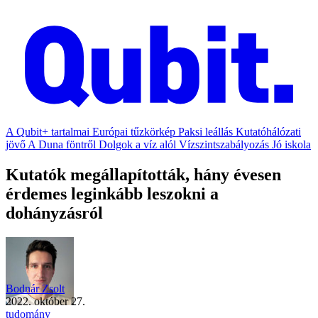
A Qubit+ tartalmai
Európai tűzkörkép
Paksi leállás
Kutatóhálózati
jövő
A Duna föntről
Dolgok a víz alól
Vízszintszabályozás
Jó iskola
Kutatók megállapították, hány évesen
érdemes leginkább leszokni a
dohányzásról
Bodnár Zsolt
2022. október 27.
tudomány