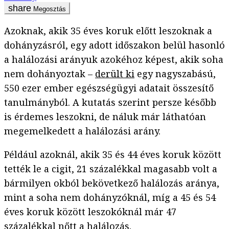
Megosztás
Azoknak, akik 35 éves koruk előtt leszoknak a
dohányzásról, egy adott időszakon belül hasonló
a halálozási arányuk azokéhoz képest, akik soha
nem dohányoztak –
derült ki
egy nagyszabású,
550 ezer ember egészségügyi adatait összesítő
tanulmányból. A kutatás szerint persze később
is érdemes leszokni, de náluk már láthatóan
megemelkedett a halálozási arány.
Például azoknál, akik 35 és 44 éves koruk között
tették le a cigit, 21 százalékkal magasabb volt a
bármilyen okból bekövetkező halálozás aránya,
mint a soha nem dohányzóknál, míg a 45 és 54
éves koruk között leszokóknál már 47
százalékkal nőtt a halálozás.