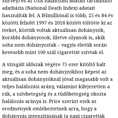
Survey) és az USA halálozási adatait tartalmazó
adatbázis (National Death Index) adatait
használták fel. A félmilliónál is több, 25 és 84 év
közötti felnőtt 1997 és 2018 között töltötte ki az
íveket, köztük voltak aktuálisan dohányzók,
korábbi dohányosok, illetve olyanok is, akik
soha nem dohányoztak – vagyis életük során
kevesebb mint 100 szál cigarettát szívtak el.
A vizsgált időszak végére 75 ezer kitöltő halt
meg, és a soha nem dohányzókhoz képest az
aktuálisan dohányzóknál jóval magasabb volt a
teljes halálozási arány, valamint kifejezetten a
rák, a szívbetegség és a tüdőbetegség okozta
halálozás aránya is. Price szerint ezek az
eredmények emlékeztetnek arra, hogy a
dohányzás intenzitásának (a napi cigaretták