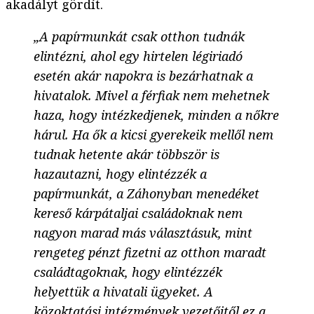
akadályt gördít.
„A papírmunkát csak otthon tudnák
elintézni, ahol egy hirtelen légiriadó
esetén akár napokra is bezárhatnak a
hivatalok. Mivel a férfiak nem mehetnek
haza, hogy intézkedjenek, minden a nőkre
hárul. Ha ők a kicsi gyerekeik mellől nem
tudnak hetente akár többször is
hazautazni, hogy elintézzék a
papírmunkát, a Záhonyban menedéket
kereső kárpátaljai családoknak nem
nagyon marad más választásuk, mint
rengeteg pénzt fizetni az otthon maradt
családtagoknak, hogy elintézzék
helyettük a hivatali ügyeket. A
közoktatási intézmények vezetőitől ez a