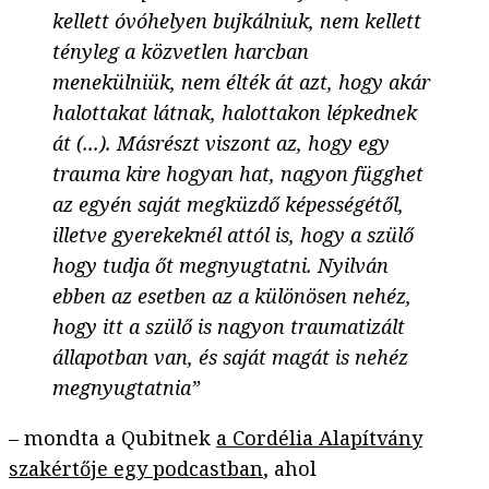
kellett óvóhelyen bujkálniuk, nem kellett
tényleg a közvetlen harcban
menekülniük, nem élték át azt, hogy akár
halottakat látnak, halottakon lépkednek
át (...). Másrészt viszont az, hogy egy
trauma kire hogyan hat, nagyon függhet
az egyén saját megküzdő képességétől,
illetve gyerekeknél attól is, hogy a szülő
hogy tudja őt megnyugtatni. Nyilván
ebben az esetben az a különösen nehéz,
hogy itt a szülő is nagyon traumatizált
állapotban van, és saját magát is nehéz
megnyugtatnia”
– mondta a Qubitnek
a Cordélia Alapítvány
szakértője egy podcastban
, ahol