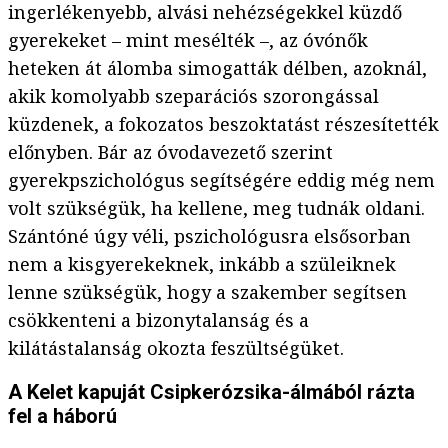
ingerlékenyebb, alvási nehézségekkel küzdő
gyerekeket – mint mesélték –, az óvónők
heteken át álomba simogatták délben, azoknál,
akik komolyabb szeparációs szorongással
küzdenek, a fokozatos beszoktatást részesítették
előnyben. Bár az óvodavezető szerint
gyerekpszichológus segítségére eddig még nem
volt szükségük, ha kellene, meg tudnák oldani.
Szántóné úgy véli, pszichológusra elsősorban
nem a kisgyerekeknek, inkább a szüleiknek
lenne szükségük, hogy a szakember segítsen
csökkenteni a bizonytalanság és a
kilátástalanság okozta feszültségüket.
A Kelet kapuját Csipkerózsika-álmából rázta
fel a háború