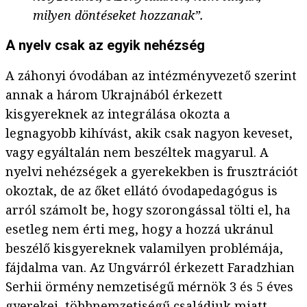
milyen döntéseket hozzanak”.
A nyelv csak az egyik nehézség
A záhonyi óvodában az intézményvezető szerint
annak a három Ukrajnából érkezett
kisgyereknek az integrálása okozta a
legnagyobb kihívást, akik csak nagyon keveset,
vagy egyáltalán nem beszéltek magyarul. A
nyelvi nehézségek a gyerekekben is frusztrációt
okoztak, de az őket ellátó óvodapedagógus is
arról számolt be, hogy szorongással tölti el, ha
esetleg nem érti meg, hogy a hozzá ukránul
beszélő kisgyereknek valamilyen problémája,
fájdalma van. Az Ungvárról érkezett Faradzhian
Serhii örmény nemzetiségű mérnök 3 és 5 éves
gyerekei, többnemzetiségű családjuk miatt