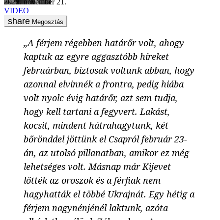
2022. november 21.
VIDEO
Megosztás
„A férjem régebben határőr volt, ahogy
kaptuk az egyre aggasztóbb híreket
februárban, biztosak voltunk abban, hogy
azonnal elvinnék a frontra, pedig hiába
volt nyolc évig határőr, azt sem tudja,
hogy kell tartani a fegyvert. Lakást,
kocsit, mindent hátrahagytunk, két
bőrönddel jöttünk el Csapról február 23-
án, az utolsó pillanatban, amikor ez még
lehetséges volt. Másnap már Kijevet
lőtték az oroszok és a férfiak nem
hagyhatták el többé Ukrajnát. Egy hétig a
férjem nagynénjénél laktunk, azóta