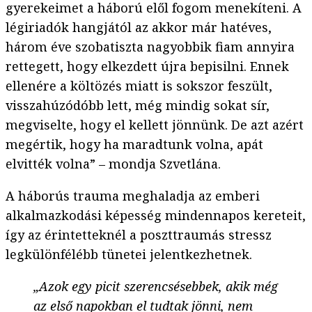
gyerekeimet a háború elől fogom menekíteni. A
légiriadók hangjától az akkor már hatéves,
három éve szobatiszta nagyobbik fiam annyira
rettegett, hogy elkezdett újra bepisilni. Ennek
ellenére a költözés miatt is sokszor feszült,
visszahúzódóbb lett, még mindig sokat sír,
megviselte, hogy el kellett jönnünk. De azt azért
megértik, hogy ha maradtunk volna, apát
elvitték volna” – mondja Szvetlána.
A háborús trauma meghaladja az emberi
alkalmazkodási képesség mindennapos kereteit,
így az érintetteknél a poszttraumás stressz
legkülönfélébb tünetei jelentkezhetnek.
„Azok egy picit szerencsésebbek, akik még
az első napokban el tudtak jönni, nem