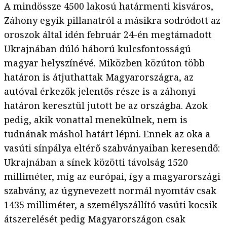
A mindössze 4500 lakosú határmenti kisváros,
Záhony egyik pillanatról a másikra sodródott az
oroszok által idén február 24-én megtámadott
Ukrajnában dúló háború kulcsfontosságú
magyar helyszínévé. Miközben közúton több
határon is átjuthattak Magyarországra, az
autóval érkezők jelentős része is a záhonyi
határon keresztül jutott be az országba. Azok
pedig, akik vonattal menekülnek, nem is
tudnának máshol határt lépni. Ennek az oka a
vasúti sínpálya eltérő szabványaiban keresendő:
Ukrajnában a sínek közötti távolság 1520
milliméter, míg az európai, így a magyarországi
szabvány, az úgynevezett normál nyomtáv csak
1435 milliméter, a személyszállító vasúti kocsik
átszerelését pedig Magyarországon csak