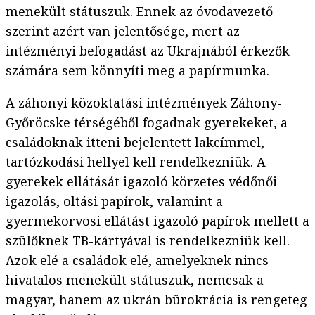
menekült státuszuk. Ennek az óvodavezető
szerint azért van jelentősége, mert az
intézményi befogadást az Ukrajnából érkezők
számára sem könnyíti meg a papírmunka.
A záhonyi közoktatási intézmények Záhony-
Győröcske térségéből fogadnak gyerekeket, a
családoknak itteni bejelentett lakcímmel,
tartózkodási hellyel kell rendelkezniük. A
gyerekek ellátását igazoló körzetes védőnői
igazolás, oltási papírok, valamint a
gyermekorvosi ellátást igazoló papírok mellett a
szülőknek TB-kártyával is rendelkezniük kell.
Azok elé a családok elé, amelyeknek nincs
hivatalos menekült státuszuk, nemcsak a
magyar, hanem az ukrán bürokrácia is rengeteg