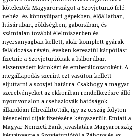
kötelezték Magyarországot a Szovjetunió felé:
nehéz- és könnyűipari gépekben, élőállatban,
húsáruban, zöldségben, gabonában, és
számtalan további élelmiszerben és
nyersanyagban kellett, akár komplett gyárak
feláldozása révén, éveken keresztül kárpótlást
fizetnie a Szovjetuniónak a háborúban
elszenvedett károkért és emberáldozatokért. A
megállapodás szerint ezt vasúton kellett
eljuttatni a szovjet határra. Csakhogy a magyar
szerelvényeket az ekkoriban rendelkezésre álló
nyomvonalon a csehszlovák hatóságok
állandóan félreállították, így az ország folyton
késedelmi díjak fizetésére kényszerült. Emiatt a
Magyar Nemzeti Bank javaslatára Magyarország
kérvényezte a Szovjetuniótól a Záhony és az