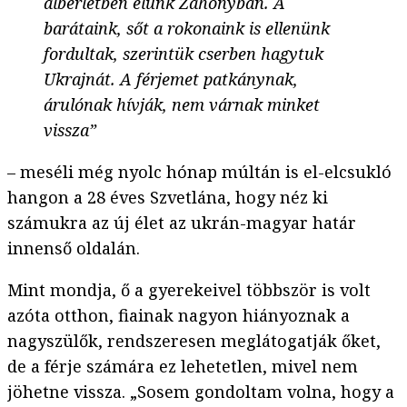
albérletben élünk Záhonyban. A
barátaink, sőt a rokonaink is ellenünk
fordultak, szerintük cserben hagytuk
Ukrajnát. A férjemet patkánynak,
árulónak hívják, nem várnak minket
vissza”
– meséli még nyolc hónap múltán is el-elcsukló
hangon a 28 éves Szvetlána, hogy néz ki
számukra az új élet az ukrán-magyar határ
innenső oldalán.
Mint mondja, ő a gyerekeivel többször is volt
azóta otthon, fiainak nagyon hiányoznak a
nagyszülők, rendszeresen meglátogatják őket,
de a férje számára ez lehetetlen, mivel nem
jöhetne vissza. „Sosem gondoltam volna, hogy a