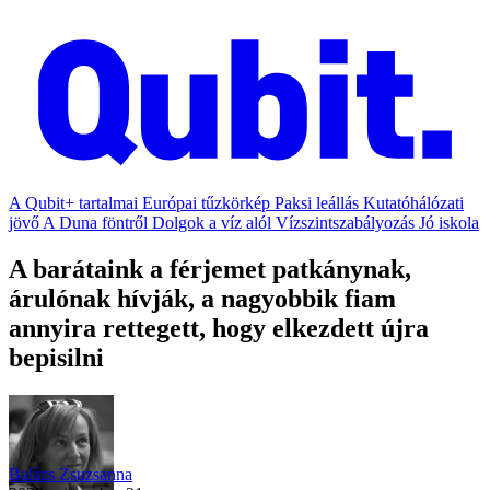
A Qubit+ tartalmai
Európai tűzkörkép
Paksi leállás
Kutatóhálózati
jövő
A Duna föntről
Dolgok a víz alól
Vízszintszabályozás
Jó iskola
A barátaink a férjemet patkánynak,
árulónak hívják, a nagyobbik fiam
annyira rettegett, hogy elkezdett újra
bepisilni
Balázs Zsuzsanna