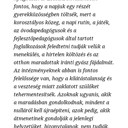
fontos, hogy a napjuk egy részét
gyerekközösségben töltsék, mert a
korosztályos közeg, a napi rutin, a játék,
az óvodapedagógusok és a
fejlesztőpedagógusok által tartott
foglalkozások feledtetni tudják velük a
menekülés, a hirtelen költözés és az
otthon maradottak iránti gyász fájdalmát.
Az intézményeknek abban is fontos
felelőssége van, hogy a kilátástalanság és
a veszteség miatt zaklatott szülőket
tehermentesítsék. Azoknak ugyanis, akik
a maradásban gondolkodnak, mindent a
nulláról kell újraépíteni, azok pedig, akik
átmenetinek gondolják a jelenlegi
helyzetüket, bizonytalanok, nem tudják,