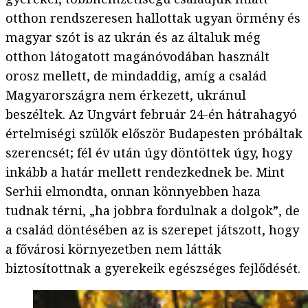
otthon rendszeresen hallottak ugyan örmény és
magyar szót is az ukrán és az általuk még
otthon látogatott magánóvodában használt
orosz mellett, de mindaddig, amíg a család
Magyarországra nem érkezett, ukránul
beszéltek. Az Ungvárt február 24-én hátrahagyó
értelmiségi szülők először Budapesten próbáltak
szerencsét; fél év után úgy döntöttek úgy, hogy
inkább a határ mellett rendezkednek be. Mint
Serhii elmondta, onnan könnyebben haza
tudnak térni, „ha jobbra fordulnak a dolgok”, de
a család döntésében az is szerepet játszott, hogy
a fővárosi környezetben nem látták
biztosítottnak a gyerekeik egészséges fejlődését.