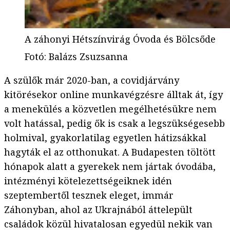
A záhonyi Hétszínvirág Óvoda és Bölcsőde
Fotó
:
Balázs Zsuzsanna
A szülők már 2020-ban, a covidjárvány
kitörésekor online munkavégzésre álltak át, így
a menekülés a közvetlen megélhetésükre nem
volt hatással, pedig ők is csak a legszükségesebb
holmival, gyakorlatilag egyetlen hátizsákkal
hagyták el az otthonukat. A Budapesten töltött
hónapok alatt a gyerekek nem jártak óvodába,
intézményi kötelezettségeiknek idén
szeptembertől tesznek eleget, immár
Záhonyban, ahol az Ukrajnából áttelepült
családok közül hivatalosan egyedül nekik van