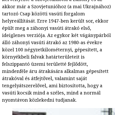
akkor már a Szovjetunióhoz (a mai Ukrajnához)
tartozó Csap közötti vasúti forgalom
helyreállítását. Erre 1947-ben került sor, ekkor
épült meg a záhonyi vasúti átrakó első,
ideiglenes verziója. Az egykor két vágánypárból
álló záhonyi vasúti átrakó az 1980-as évekre
közel 100 négyzetkilométernyi, gépesített, a
környékbeli falvak határterületeit is
felszippantó üzemi területté fejlődött,
mindenféle áru átrakására alkalmas gépesített
átrakóval és átfejtővel, valamint saját
tengelyátszerelővel, ami biztosította, hogy a
vasúti kocsik mind a széles, mind a normál
nyomtávon közlekedni tudjanak.