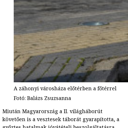
A záhonyi városháza előtérben a főtérrel
Fotó
:
Balázs Zsuzsanna
Miután Magyarország a II. világháborút
követően is a vesztesek táborát gyarapította, a
győztes hatalmak jóvátételi beszolgáltatásra