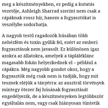
meg a készítményekben, ez pedig a kutatás
vezetője, Ashleigh Sharrad szerint nem csak a
cápáknak rossz hír, hanem a fogyasztókat is
veszélybe sodorhatja.
A nagyob testű ragadozók húsában több
nehézfém és toxin gyűlik fel, ezért az emberi
fogyasztásuk nem javasolt. Ez különösen igaz
azokra az állatokra, amelyek a tápláléklánc
magasabb fokán helyezkednek el – például a
cápákra. Még nagyobb gondot okoz, hogy a
fogyasztók még csak nem is tudják, hogy mit
tesznek eléjük a tányérra: az ausztrál törvények
mintegy ötezer faj húsának fogyasztását
engedélyezik, de a készítményeken legtöbbször
egyáltalán nem, vagy csak hiányosan tüntetik