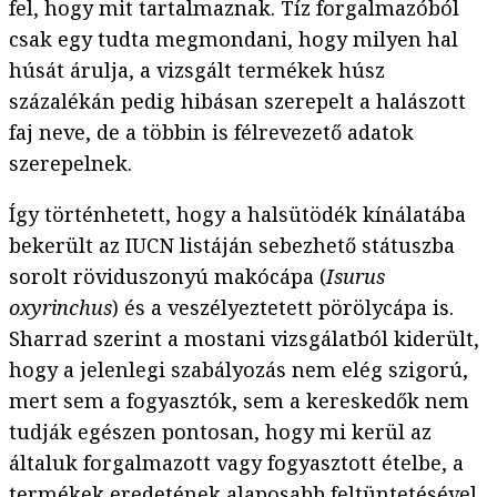
fel, hogy mit tartalmaznak. Tíz forgalmazóból
csak egy tudta megmondani, hogy milyen hal
húsát árulja, a vizsgált termékek húsz
százalékán pedig hibásan szerepelt a halászott
faj neve, de a többin is félrevezető adatok
szerepelnek.
Így történhetett, hogy a halsütödék kínálatába
bekerült az IUCN listáján sebezhető státuszba
sorolt röviduszonyú makócápa (
Isurus
oxyrinchus
) és a veszélyeztetett pörölycápa is.
Sharrad szerint a mostani vizsgálatból kiderült,
hogy a jelenlegi szabályozás nem elég szigorú,
mert sem a fogyasztók, sem a kereskedők nem
tudják egészen pontosan, hogy mi kerül az
általuk forgalmazott vagy fogyasztott ételbe, a
termékek eredetének alaposabb feltüntetésével