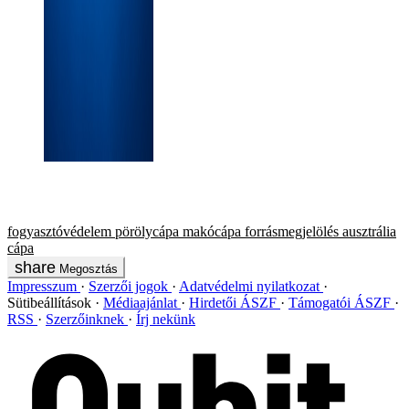
fogyasztóvédelem
pörölycápa
makócápa
forrásmegjelölés
ausztrália
cápa
Megosztás
Impresszum
Szerzői jogok
Adatvédelmi nyilatkozat
Sütibeállítások
Médiaajánlat
Hirdetői ÁSZF
Támogatói ÁSZF
RSS
Szerzőinknek
Írj nekünk