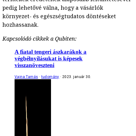
pedig lehetővé válna, hogy a vásárlók
környezet- és egészségtudatos döntéseket
hozhassanak.
Kapcsolódó cikkek a Qubiten:
A fiatal tengeri ászkarákok a
végbélnyílásukat is képesek
visszanöveszteni
Vajna Tamás
tudomány
2023. január 30.