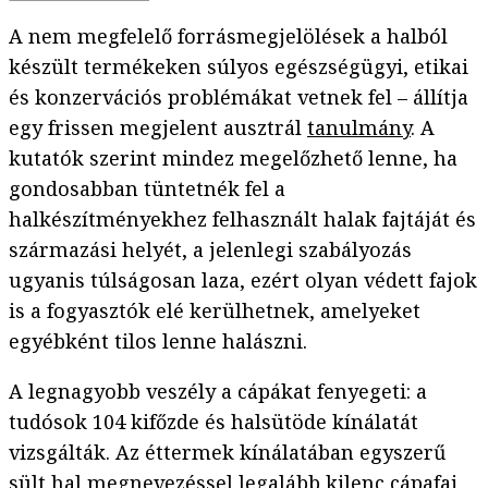
A nem megfelelő forrásmegjelölések a halból
készült termékeken súlyos egészségügyi, etikai
és konzervációs problémákat vetnek fel – állítja
egy frissen megjelent ausztrál
tanulmány
. A
kutatók szerint mindez megelőzhető lenne, ha
gondosabban tüntetnék fel a
halkészítményekhez felhasznált halak fajtáját és
származási helyét, a jelenlegi szabályozás
ugyanis túlságosan laza, ezért olyan védett fajok
is a fogyasztók elé kerülhetnek, amelyeket
egyébként tilos lenne halászni.
A legnagyobb veszély a cápákat fenyegeti: a
tudósok 104 kifőzde és halsütöde kínálatát
vizsgálták. Az éttermek kínálatában egyszerű
sült hal megnevezéssel legalább kilenc cápafaj