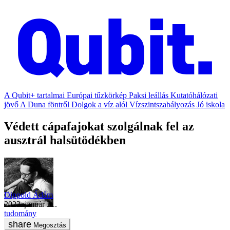
A Qubit+ tartalmai
Európai tűzkörkép
Paksi leállás
Kutatóhálózati
jövő
A Duna föntről
Dolgok a víz alól
Vízszintszabályozás
Jó iskola
Védett cápafajokat szolgálnak fel az
ausztrál halsütödékben
Dippold Ádám
2023. január 31.
tudomány
Megosztás