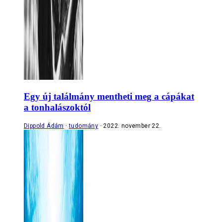
Egy új találmány mentheti meg a cápákat
a tonhalászoktól
Dippold Ádám
tudomány
2022. november 22.