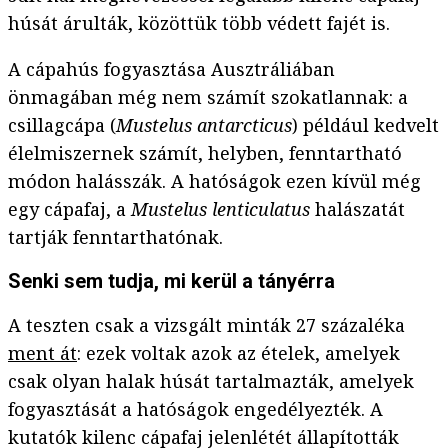
húsát árulták, közöttük több védett fajét is.
A cápahús fogyasztása Ausztráliában
önmagában még nem számít szokatlannak: a
csillagcápa (
Mustelus antarcticus
) például kedvelt
élelmiszernek számít, helyben, fenntartható
módon halásszák. A hatóságok ezen kívül még
egy cápafaj, a
Mustelus lenticulatus
halászatát
tartják fenntarthatónak.
Senki sem tudja, mi kerül a tányérra
A teszten csak a vizsgált minták 27 százaléka
ment át
: ezek voltak azok az ételek, amelyek
csak olyan halak húsát tartalmazták, amelyek
fogyasztását a hatóságok engedélyezték. A
kutatók kilenc cápafaj jelenlétét állapították