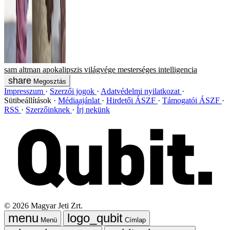
sam altman
apokalipszis
világvége
mesterséges intelligencia
Megosztás
Impresszum
Szerzői jogok
Adatvédelmi nyilatkozat
Sütibeállítások
Médiaajánlat
Hirdetői ÁSZF
Támogatói ÁSZF
RSS
Szerzőinknek
Írj nekünk
©
2026
Magyar Jeti Zrt.
Menü
Címlap