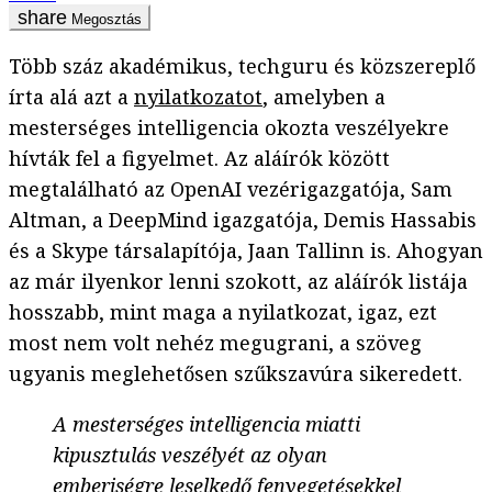
Megosztás
Több száz akadémikus, techguru és közszereplő
írta alá azt a
nyilatkozatot
, amelyben a
mesterséges intelligencia okozta veszélyekre
hívták fel a figyelmet. Az aláírók között
megtalálható az OpenAI vezérigazgatója, Sam
Altman, a DeepMind igazgatója, Demis Hassabis
és a Skype társalapítója, Jaan Tallinn is. Ahogyan
az már ilyenkor lenni szokott, az aláírók listája
hosszabb, mint maga a nyilatkozat, igaz, ezt
most nem volt nehéz megugrani, a szöveg
ugyanis meglehetősen szűkszavúra sikeredett.
A mesterséges intelligencia miatti
kipusztulás veszélyét az olyan
emberiségre leselkedő fenyegetésekkel