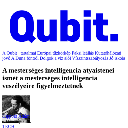
A Qubit+ tartalmai
Európai tűzkörkép
Paksi leállás
Kutatóhálózati
jövő
A Duna föntről
Dolgok a víz alól
Vízszintszabályozás
Jó iskola
A mesterséges intelligencia atyaistenei
ismét a mesterséges intelligencia
veszélyeire figyelmeztetnek
Dippold Ádám
2023. május 30.
TECH