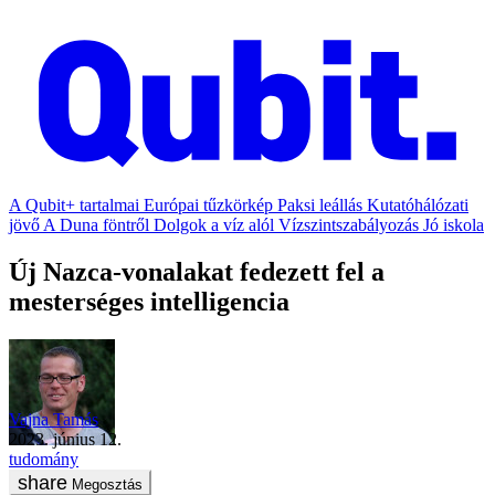
A Qubit+ tartalmai
Európai tűzkörkép
Paksi leállás
Kutatóhálózati
jövő
A Duna föntről
Dolgok a víz alól
Vízszintszabályozás
Jó iskola
Új Nazca-vonalakat fedezett fel a
mesterséges intelligencia
Vajna Tamás
2023. június 12.
tudomány
Megosztás